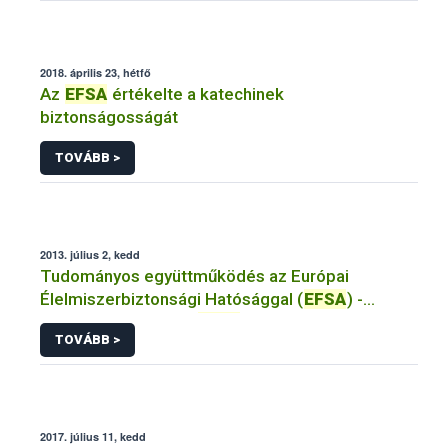
2018. április 23, hétfő
Az
EFSA
értékelte a katechinek
biztonságosságát
TOVÁBB >
2013. július 2, kedd
Tudományos együttműködés az Európai
Élelmiszerbiztonsági Hatósággal (
EFSA
) -
Mit...nyújt nekünk az
EFSA
?
TOVÁBB >
2017. július 11, kedd