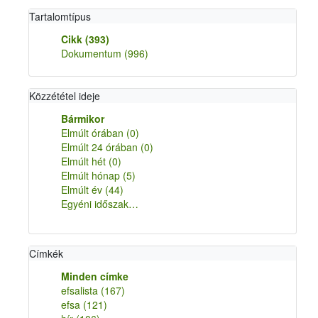
Tartalomtípus
Cikk
(393)
Dokumentum
(996)
Közzététel ideje
Bármikor
Elmúlt órában
(0)
Elmúlt 24 órában
(0)
Elmúlt hét
(0)
Elmúlt hónap
(5)
Elmúlt év
(44)
Egyéni időszak…
Címkék
Minden címke
efsalista
(167)
efsa
(121)