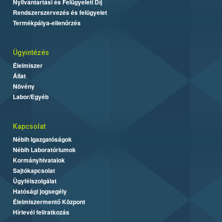
Nyilvántartási és Felügyeleti Díj
Rendszerszervezés és felügyelet
Termékpálya-ellenőrzés
Ügyintézés
Élelmiszer
Állat
Növény
Labor/Egyéb
Kapcsolat
Nébih Igazgatóságok
Nébih Laboratóriumok
Kormányhivatalok
Sajtókapcsolat
Ügyfélszolgálat
Hatósági jogsegély
Élelmiszermentő Központ
Hírlevél feliratkozás