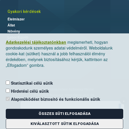
Gyakori kérdések
Élelmiszer
Állat
Növény
Labor/Egyéb
Adatkezelési tájékoztatónkban
megismerheti, hogyan
gondoskodunk személyes adatai védelméről. Weboldalunk
cookie-kat (sütiket) használ a jobb felhasználói élmény
érdekében, melynek biztosításához kérjük, kattintson az
„Elfogadom” gombra.
Statisztikai célú sütik
Nemzeti Élelmiszerlánc-biztonsági Hivatal
Hirdetési célú sütik
Cím: 1024 Budapest, Keleti Károly utca. 24.
Alapműködést biztosító és funkcionális sütik
×
Levelezési cím: 1525 Budapest. Pf. 30.
ÖSSZES SÜTI ELFOGADÁSA
E-mail:
ugyfelszolgalat@nebih.gov.hu
Zöld szám: 06-80/263-244
KIVÁLASZTOTT SÜTIK ELFOGADÁSA
Telefon: 06-1/ 336-9000