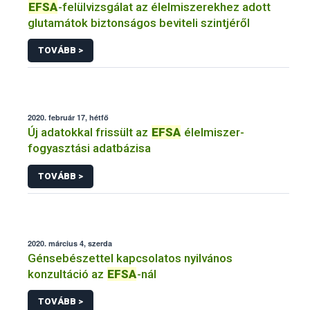
EFSA
-felülvizsgálat az élelmiszerekhez adott
glutamátok biztonságos beviteli szintjéről
TOVÁBB >
2020. február 17, hétfő
Új adatokkal frissült az
EFSA
élelmiszer-
fogyasztási adatbázisa
TOVÁBB >
2020. március 4, szerda
Génsebészettel kapcsolatos nyilvános
konzultáció az
EFSA
-nál
TOVÁBB >