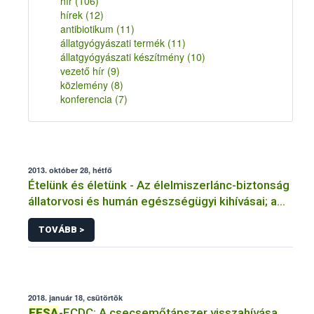
hír
(106)
hírek
(12)
antibiotikum
(11)
állatgyógyászati termék
(11)
állatgyógyászati készítmény
(10)
vezető hír
(9)
közlemény
(8)
konferencia
(7)
2013. október 28, hétfő
Ételünk és életünk - Az élelmiszerlánc-biztonság
állatorvosi és humán egészségügyi kihívásai; a
jövő irányai
TOVÁBB >
2018. január 18, csütörtök
EFSA
-ECDC: A csecsemőtápszer visszahívása