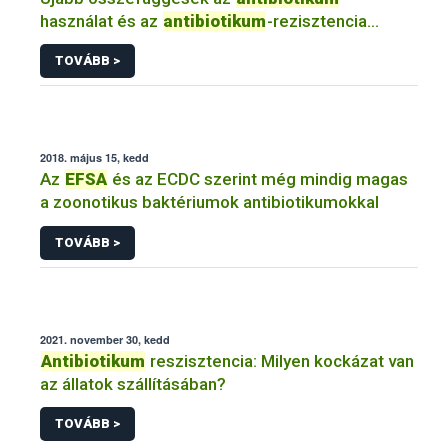
használat és az
antibiotikum
-rezisztencia
között...nébih élelmiszer tudomány
efsa
TOVÁBB >
2018. május 15, kedd
Az
EFSA
és az ECDC szerint még mindig magas
a zoonotikus baktériumok antibiotikumokkal
TOVÁBB >
2021. november 30, kedd
Antibiotikum
reszisztencia: Milyen kockázat van
az állatok szállításában?
TOVÁBB >