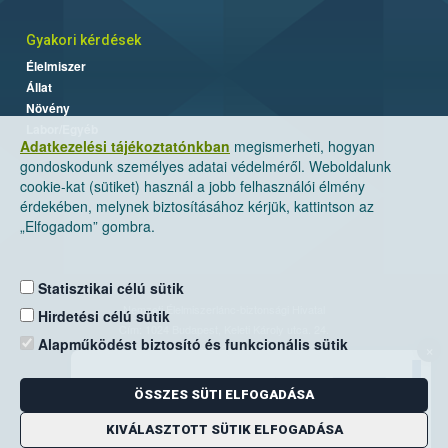
Gyakori kérdések
Élelmiszer
Állat
Növény
Labor/Egyéb
Adatkezelési tájékoztatónkban
megismerheti, hogyan
gondoskodunk személyes adatai védelméről. Weboldalunk
cookie-kat (sütiket) használ a jobb felhasználói élmény
érdekében, melynek biztosításához kérjük, kattintson az
„Elfogadom” gombra.
Statisztikai célú sütik
Nemzeti Élelmiszerlánc-biztonsági Hivatal
Hirdetési célú sütik
Cím: 1024 Budapest, Keleti Károly utca. 24.
Alapműködést biztosító és funkcionális sütik
×
Levelezési cím: 1525 Budapest. Pf. 30.
ÖSSZES SÜTI ELFOGADÁSA
E-mail:
ugyfelszolgalat@nebih.gov.hu
Zöld szám: 06-80/263-244
KIVÁLASZTOTT SÜTIK ELFOGADÁSA
Telefon: 06-1/ 336-9000