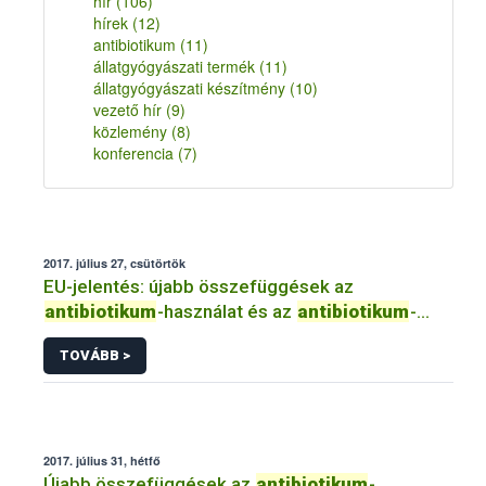
hír
(106)
hírek
(12)
antibiotikum
(11)
állatgyógyászati termék
(11)
állatgyógyászati készítmény
(10)
vezető hír
(9)
közlemény
(8)
konferencia
(7)
2017. július 27, csütörtök
EU-jelentés: újabb összefüggések az
antibiotikum
-használat és az
antibiotikum
-
rezisztencia...között nébih élelmiszer tudomány
TOVÁBB >
efsa
szalmonella coli
2017. július 31, hétfő
Újabb összefüggések az
antibiotikum
-