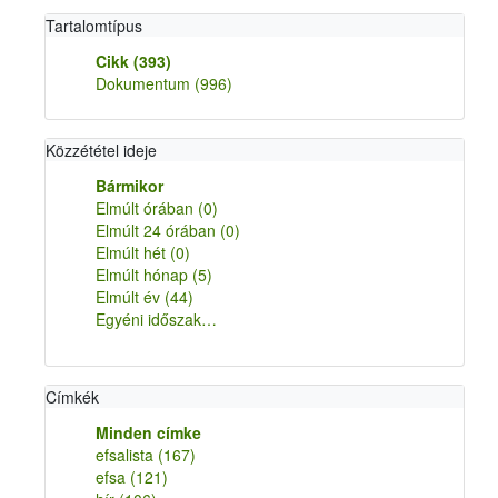
Tartalomtípus
Cikk
(393)
Dokumentum
(996)
Közzététel ideje
Bármikor
Elmúlt órában
(0)
Elmúlt 24 órában
(0)
Elmúlt hét
(0)
Elmúlt hónap
(5)
Elmúlt év
(44)
Egyéni időszak…
Címkék
Minden címke
efsalista
(167)
efsa
(121)