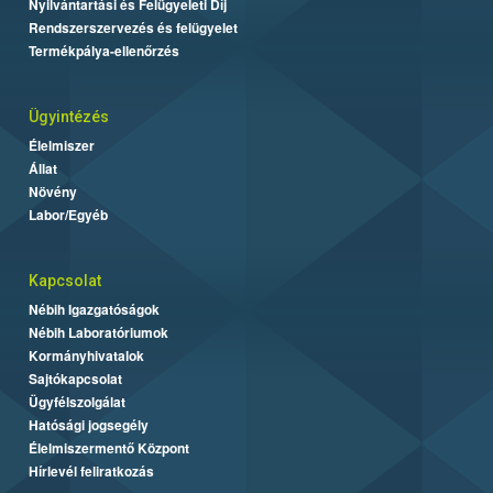
Nyilvántartási és Felügyeleti Díj
Rendszerszervezés és felügyelet
Termékpálya-ellenőrzés
Ügyintézés
Élelmiszer
Állat
Növény
Labor/Egyéb
Kapcsolat
Nébih Igazgatóságok
Nébih Laboratóriumok
Kormányhivatalok
Sajtókapcsolat
Ügyfélszolgálat
Hatósági jogsegély
Élelmiszermentő Központ
Hírlevél feliratkozás