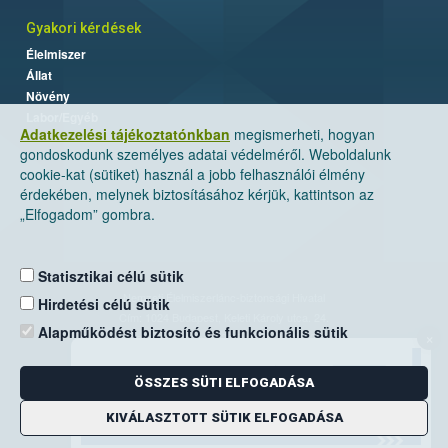
Gyakori kérdések
Élelmiszer
Állat
Növény
Labor/Egyéb
Adatkezelési tájékoztatónkban
megismerheti, hogyan
gondoskodunk személyes adatai védelméről. Weboldalunk
cookie-kat (sütiket) használ a jobb felhasználói élmény
érdekében, melynek biztosításához kérjük, kattintson az
„Elfogadom” gombra.
Statisztikai célú sütik
Nemzeti Élelmiszerlánc-biztonsági Hivatal
Hirdetési célú sütik
Cím: 1024 Budapest, Keleti Károly utca. 24.
Alapműködést biztosító és funkcionális sütik
×
Levelezési cím: 1525 Budapest. Pf. 30.
ÖSSZES SÜTI ELFOGADÁSA
E-mail:
ugyfelszolgalat@nebih.gov.hu
Zöld szám: 06-80/263-244
KIVÁLASZTOTT SÜTIK ELFOGADÁSA
Telefon: 06-1/ 336-9000