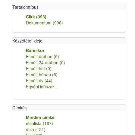
Tartalomtípus
Cikk
(393)
Dokumentum
(996)
Közzététel ideje
Bármikor
Elmúlt órában
(0)
Elmúlt 24 órában
(0)
Elmúlt hét
(0)
Elmúlt hónap
(5)
Elmúlt év
(44)
Egyéni időszak…
Címkék
Minden címke
efsalista
(167)
efsa
(121)