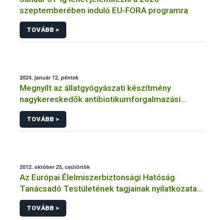
szeptemberében induló EU-FORA programra
TOVÁBB >
2024. január 12, péntek
Megnyílt az állatgyógyászati készítmény
nagykereskedők antibiotikumforgalmazási
jelentési felülete
TOVÁBB >
2012. október 25, csütörtök
Az Európai Élelmiszerbiztonsági Hatóság
Tanácsadó Testületének tagjainak nyilatkozata
az Európai Élelmiszerbiztonsági Hatóság
TOVÁBB >
megalapításának 10. évfordulója alkalmából