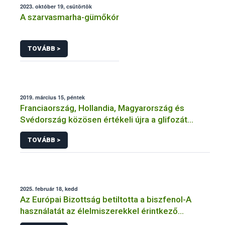
2023. október 19, csütörtök
A szarvasmarha-gümőkór
TOVÁBB >
2019. március 15, péntek
Franciaország, Hollandia, Magyarország és
Svédország közösen értékeli újra a glifozát
hatóanyagot
TOVÁBB >
2025. február 18, kedd
Az Európai Bizottság betiltotta a biszfenol-A
használatát az élelmiszerekkel érintkező
anyagokban