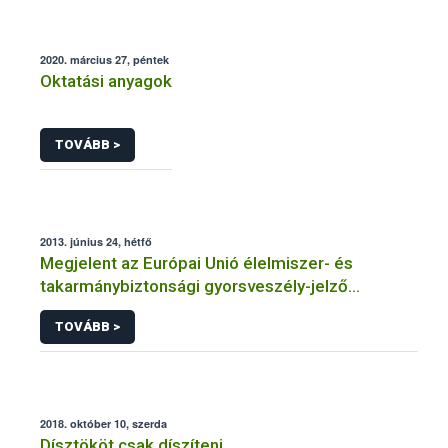
2020. március 27, péntek
Oktatási anyagok
TOVÁBB >
2013. június 24, hétfő
Megjelent az Európai Unió élelmiszer- és
takarmánybiztonsági gyorsveszély-jelző
rendszerének éves jelentése
TOVÁBB >
2018. október 10, szerda
Dísztököt csak díszíteni