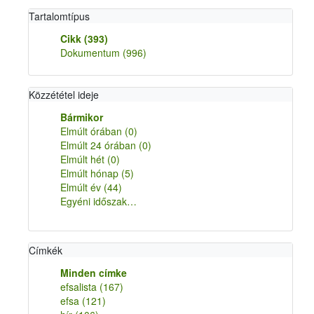
Tartalomtípus
Cikk
(393)
Dokumentum
(996)
Közzététel ideje
Bármikor
Elmúlt órában
(0)
Elmúlt 24 órában
(0)
Elmúlt hét
(0)
Elmúlt hónap
(5)
Elmúlt év
(44)
Egyéni időszak…
Címkék
Minden címke
efsalista
(167)
efsa
(121)