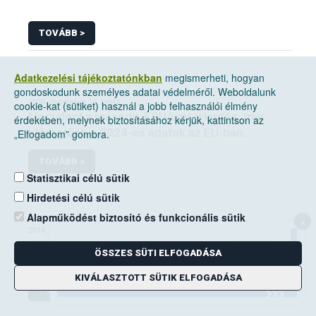
TOVÁBB >
Adatkezelési tájékoztatónkban
megismerheti, hogyan
gondoskodunk személyes adatai védelméről. Weboldalunk
2025. december 15, hétfő
cookie-kat (sütiket) használ a jobb felhasználói élmény
Megjelent a második ESUAvet jelentés: már
érdekében, melynek biztosításához kérjük, kattintson az
elérhetőek a 2024-es adatok az EU-ban
„Elfogadom” gombra.
értékesített és felhasznált állatgyógyászati
TOVÁBB >
antimikrobiális szerekről
Statisztikai célú sütik
Hirdetési célú sütik
Alapműködést biztosító és funkcionális sütik
×
2014. augusztus 19, kedd
GYIK_takarmány
ÖSSZES SÜTI ELFOGADÁSA
KIVÁLASZTOTT SÜTIK ELFOGADÁSA
TOVÁBB >