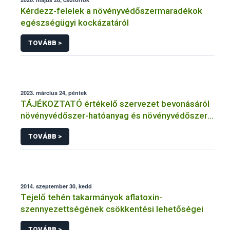
Kérdezz-felelek a növényvédőszermaradékok
egészségügyi kockázatáról
TOVÁBB >
2023. március 24, péntek
TÁJÉKOZTATÓ értékelő szervezet bevonásáról
növényvédőszer-hatóanyag és növényvédőszer
engedélyezésére, továbbá a meglévő engedély
TOVÁBB >
meghosszabbítására vagy módosítására irányuló
eljárásba
2014. szeptember 30, kedd
Tejelő tehén takarmányok aflatoxin-
szennyezettségének csökkentési lehetőségei
TOVÁBB >