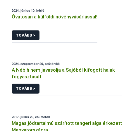
2024. június 10, hétfő
Óvatosan a külföldi növényvásárlással!
TOVÁBB >
2024. szeptember 26, csütörtök
A Nébih nem javasolja a Sajóból kifogott halak
fogyasztását
TOVÁBB >
2017. július 20, csütörtök
Magas jódtartalmú szárított tengeri alga érkezett
Magyarországra