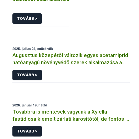
TOVÁBB >
2025. július 24, csütörtök
Augusztus közepétől változik egyes acetamiprid
hatóanyagú növényvédő szerek alkalmazása a
határérték csökkentése miatt
TOVÁBB >
2026. január 19, hétfő
Továbbra is mentesek vagyunk a Xylella
fastidiosa kiemelt zárlati károsítótól, de fontos a
megelőzés
TOVÁBB >