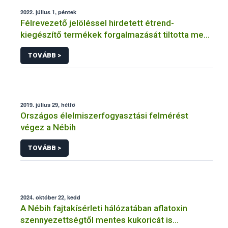
2022. július 1, péntek
Félrevezető jelöléssel hirdetett étrend-
kiegészítő termékek forgalmazását tiltotta meg
a Nébih
TOVÁBB >
2019. július 29, hétfő
Országos élelmiszerfogyasztási felmérést
végez a Nébih
TOVÁBB >
2024. október 22, kedd
A Nébih fajtakísérleti hálózatában aflatoxin
szennyezettségtől mentes kukoricát is