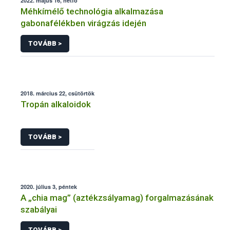
2022. május 16, hétfő
Méhkímélő technológia alkalmazása
gabonafélékben virágzás idején
TOVÁBB >
2018. március 22, csütörtök
Tropán alkaloidok
TOVÁBB >
2020. július 3, péntek
A „chia mag” (aztékzsályamag) forgalmazásának
szabályai
TOVÁBB >