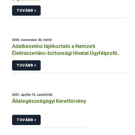
TOVÁBB >
2020. november 30, hétfő
Adatkezelési tájékoztató a Nemzeti
Élelmiszerlánc-biztonsági Hivatal Ügyfélprofil
Rendszerben állatgyógyászati termékek
TOVÁBB >
témakörben közhatalmi eljárásaihoz kapcsolódó
adatkezeléséhez
2021. április 15, csütörtök
Állategészségügyi Kerettörvény
TOVÁBB >