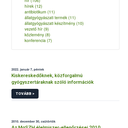
hír
(106)
hírek
(12)
antibiotikum
(11)
állatgyógyászati termék
(11)
állatgyógyászati készítmény
(10)
vezető hír
(9)
közlemény
(8)
konferencia
(7)
2022. január 7, péntek
Kiskereskedőknek, közforgalmú
gyógyszertáraknak szóló információk
TOVÁBB >
2010. december 30, csütörtök
Az MgSZH élelmiszer-ellenőrzései 2010