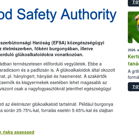
TO
módos
egész
felha
célja
lehet
Az Or
felha
iszerbiztonsági Hatóság (EFSA) közegészségügyi
terme
 élelmiszerben, főként burgonyában, illetve
2026. 
orduló glükoalkaloidokra vonatkozóan.
Kert
taná
dban természetesen előforduló vegyületek. Ebbe a
radicsom és a padlizsán is. A glükoalkaloidok által okozott
A gri
t, pl. hányingert, hányást és hasmenést. A szakértők
formá
secsemők és kisgyermekek esetében lehet magasabb az
romlá
TO
viszont csak a nagyfogyasztóknál jelenthet egészségügyi
szapo
sütög
techni
ti az élelmiszer glükoalkaloid tartalmát. Például burgonya
alapa
s során 25-75%-kal, forralás esetén 5-65%-kal és olajban
higié
hőkez
tárol
Hivat
h risks assessed
a biz