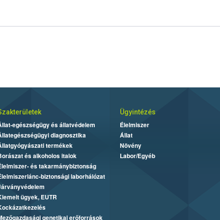
Szakterületek
Ügyintézés
Állat-egészségügy és állatvédelem
Élelmiszer
Állategészségügyi diagnosztika
Állat
Állatgyógyászati termékek
Növény
Borászat és alkoholos italok
Labor/Egyéb
Élelmiszer- és takarmánybiztonság
Élelmiszerlánc-biztonsági laborhálózat
Járványvédelem
Kiemelt ügyek, EUTR
Kockázatkezelés
Mezőgazdasági genetikai erőforrások