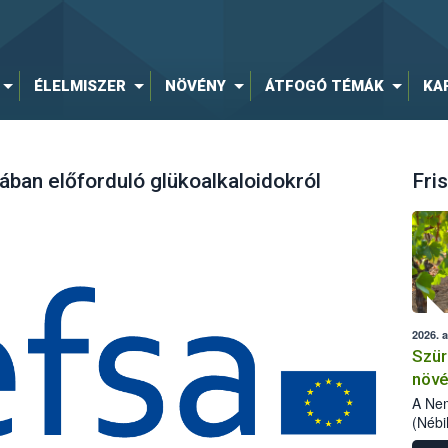
ÉLELMISZER
NÖVÉNY
ÁTFOGÓ TÉMÁK
KA
ban előforduló glükoalkaloidokról
Fris
2026. 
Szür
növé
szől
A Nem
(Nébi
Klart