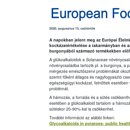
2020. augusztus 13, csütörtök
A napokban jelent meg az Európai Élelm
kockázatértékelése a takarmányban és az
burgonyából származó termékekben előf
A glükoalkaloidok a
Solanaceae
növénycsalá
növénycsaládba tartozik pl. a burgonya, a pa
mérgezés emésztőszervi problémákat okozha
szerint főként átlagos és nagyfogyasztó c
egészségügyi kockázat, felnőttek esetében 
problémát.
A hámozás, a forralás és a sütés csökkenthe
esetében a glükoalkaloid tartalom a hámozá
sütéskor 20-90%-kal is csökkenhet.
További információ az alábbi linken:
Glycoalkaloids in potatoes: public healt