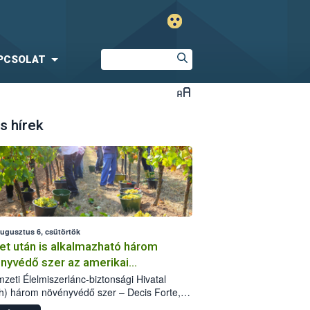
PCSOLAT
s hírek
augusztus 6, csütörtök
et után is alkalmazható három
nyvédő szer az amerikai
őkabóca ellen
zeti Élelmiszerlánc-biztonsági Hivatal
h) három növényvédő szer – Decis Forte,
an 24 EW, Oroganic – engedélyokiratát