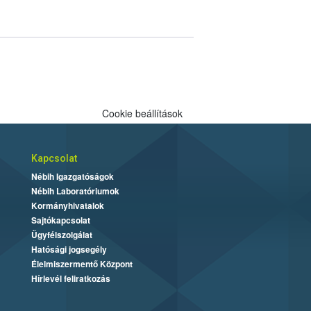
Cookie beállítások
Kapcsolat
Nébih Igazgatóságok
Nébih Laboratóriumok
Kormányhivatalok
Sajtókapcsolat
Ügyfélszolgálat
Hatósági jogsegély
Élelmiszermentő Központ
Hírlevél feliratkozás