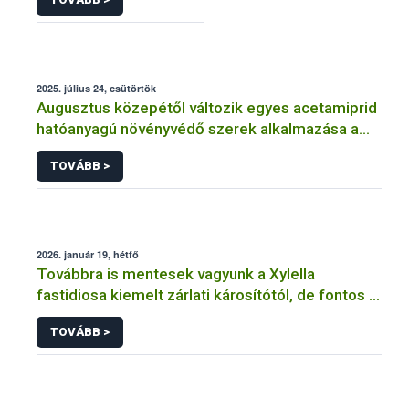
2025. július 24, csütörtök
Augusztus közepétől változik egyes acetamiprid
hatóanyagú növényvédő szerek alkalmazása a
határérték csökkentése miatt
TOVÁBB >
2026. január 19, hétfő
Továbbra is mentesek vagyunk a Xylella
fastidiosa kiemelt zárlati károsítótól, de fontos a
megelőzés
TOVÁBB >