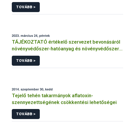
TOVÁBB >
2023. március 24, péntek
TÁJÉKOZTATÓ értékelő szervezet bevonásáról
növényvédőszer-hatóanyag és növényvédőszer
engedélyezésére, továbbá a meglévő engedély
TOVÁBB >
meghosszabbítására vagy módosítására irányuló
eljárásba
2014. szeptember 30, kedd
Tejelő tehén takarmányok aflatoxin-
szennyezettségének csökkentési lehetőségei
TOVÁBB >