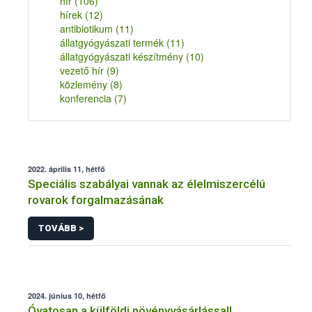
hír
(106)
hírek
(12)
antibiotikum
(11)
állatgyógyászati termék
(11)
állatgyógyászati készítmény
(10)
vezető hír
(9)
közlemény
(8)
konferencia
(7)
2022. április 11, hétfő
Speciális szabályai vannak az élelmiszercélú
rovarok forgalmazásának
TOVÁBB >
2024. június 10, hétfő
Óvatosan a külföldi növényvásárlással!