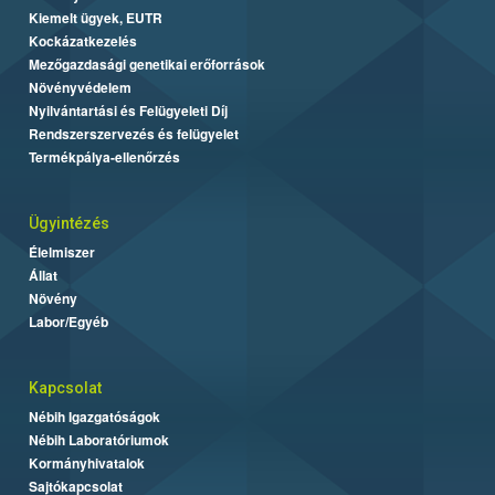
Kiemelt ügyek, EUTR
Kockázatkezelés
Mezőgazdasági genetikai erőforrások
Növényvédelem
Nyilvántartási és Felügyeleti Díj
Rendszerszervezés és felügyelet
Termékpálya-ellenőrzés
Ügyintézés
Élelmiszer
Állat
Növény
Labor/Egyéb
Kapcsolat
Nébih Igazgatóságok
Nébih Laboratóriumok
Kormányhivatalok
Sajtókapcsolat