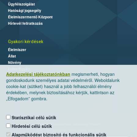
Ügyfélszolgálat
Hatósági jogsegély
Élelmiszermentő Központ
Hírlevél feliratkozás
Gyakori kérdések
Élelmiszer
Állat
Növény
Labor/Egyéb
Adatkezelési tájékoztatónkban
megismerheti, hogyan
gondoskodunk személyes adatai védelméről. Weboldalunk
cookie-kat (sütiket) használ a jobb felhasználói élmény
érdekében, melynek biztosításához kérjük, kattintson az
„Elfogadom” gombra.
Statisztikai célú sütik
Nemzeti Élelmiszerlánc-biztonsági Hivatal
Hirdetési célú sütik
Cím: 1024 Budapest, Keleti Károly utca. 24.
Alapműködést biztosító és funkcionális sütik
×
Levelezési cím: 1525 Budapest. Pf. 30.