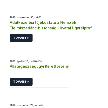
2020. november 30, hétfő
Adatkezelési tájékoztató a Nemzeti
Élelmiszerlánc-biztonsági Hivatal Ügyfélprofil
Rendszerben állatgyógyászati termékek
TOVÁBB >
témakörben közhatalmi eljárásaihoz kapcsolódó
adatkezeléséhez
2021. április 15, csütörtök
Állategészségügyi Kerettörvény
TOVÁBB >
2017. november 29, szerda