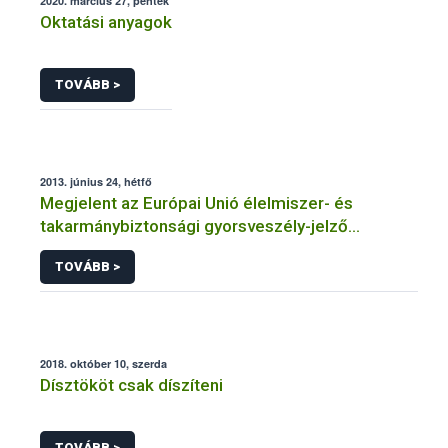
2020. március 27, péntek
Oktatási anyagok
TOVÁBB >
2013. június 24, hétfő
Megjelent az Európai Unió élelmiszer- és
takarmánybiztonsági gyorsveszély-jelző
rendszerének éves jelentése
TOVÁBB >
2018. október 10, szerda
Dísztököt csak díszíteni
TOVÁBB >