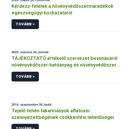
Kérdezz-felelek a növényvédőszermaradékok
egészségügyi kockázatáról
TOVÁBB >
2023. március 24, péntek
TÁJÉKOZTATÓ értékelő szervezet bevonásáról
növényvédőszer-hatóanyag és növényvédőszer
engedélyezésére, továbbá a meglévő engedély
TOVÁBB >
meghosszabbítására vagy módosítására irányuló
eljárásba
2014. szeptember 30, kedd
Tejelő tehén takarmányok aflatoxin-
szennyezettségének csökkentési lehetőségei
TOVÁBB >