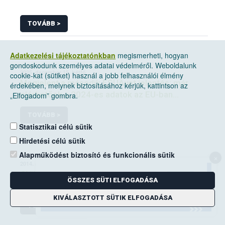
TOVÁBB >
Adatkezelési tájékoztatónkban
megismerheti, hogyan
gondoskodunk személyes adatai védelméről. Weboldalunk
2025. december 15, hétfő
cookie-kat (sütiket) használ a jobb felhasználói élmény
Megjelent a második ESUAvet jelentés: már
érdekében, melynek biztosításához kérjük, kattintson az
elérhetőek a 2024-es adatok az EU-ban
„Elfogadom” gombra.
értékesített és felhasznált állatgyógyászati
TOVÁBB >
antimikrobiális szerekről
Statisztikai célú sütik
Hirdetési célú sütik
Alapműködést biztosító és funkcionális sütik
×
2014. augusztus 19, kedd
GYIK_takarmány
ÖSSZES SÜTI ELFOGADÁSA
KIVÁLASZTOTT SÜTIK ELFOGADÁSA
TOVÁBB >