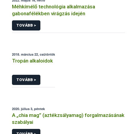
2022. május 16, hétfő
Méhkímélő technológia alkalmazása
gabonafélékben virágzás idején
TOVÁBB >
2018. március 22, csütörtök
Tropán alkaloidok
TOVÁBB >
2020. július 3, péntek
A „chia mag” (aztékzsályamag) forgalmazásának
szabályai
TOVÁBB >