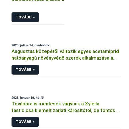
TOVÁBB >
2025. július 24, csütörtök
Augusztus közepétől változik egyes acetamiprid
hatóanyagú növényvédő szerek alkalmazása a
határérték csökkentése miatt
TOVÁBB >
2026. január 19, hétfő
Továbbra is mentesek vagyunk a Xylella
fastidiosa kiemelt zárlati károsítótól, de fontos a
megelőzés
TOVÁBB >