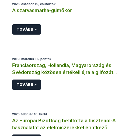
2023. október 19, csütörtök
A szarvasmarha-gümőkór
TOVÁBB >
2019. március 15, péntek
Franciaország, Hollandia, Magyarország és
Svédország közösen értékeli újra a glifozát
hatóanyagot
TOVÁBB >
2025. február 18, kedd
Az Európai Bizottság betiltotta a biszfenol-A
használatát az élelmiszerekkel érintkező
anyagokban