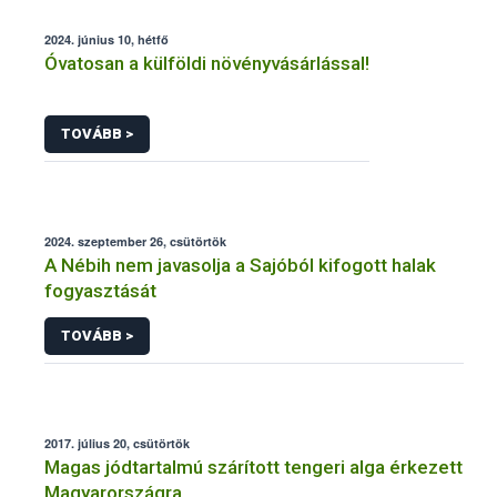
2024. június 10, hétfő
Óvatosan a külföldi növényvásárlással!
TOVÁBB >
2024. szeptember 26, csütörtök
A Nébih nem javasolja a Sajóból kifogott halak
fogyasztását
TOVÁBB >
2017. július 20, csütörtök
Magas jódtartalmú szárított tengeri alga érkezett
Magyarországra