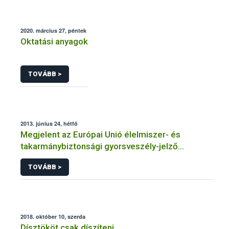
2020. március 27, péntek
Oktatási anyagok
TOVÁBB >
2013. június 24, hétfő
Megjelent az Európai Unió élelmiszer- és
takarmánybiztonsági gyorsveszély-jelző
rendszerének éves jelentése
TOVÁBB >
2018. október 10, szerda
Dísztököt csak díszíteni