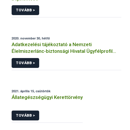
TOVÁBB >
2020. november 30, hétfő
Adatkezelési tájékoztató a Nemzeti
Élelmiszerlánc-biztonsági Hivatal Ügyfélprofil
Rendszerben állatgyógyászati termékek
TOVÁBB >
témakörben közhatalmi eljárásaihoz kapcsolódó
adatkezeléséhez
2021. április 15, csütörtök
Állategészségügyi Kerettörvény
TOVÁBB >