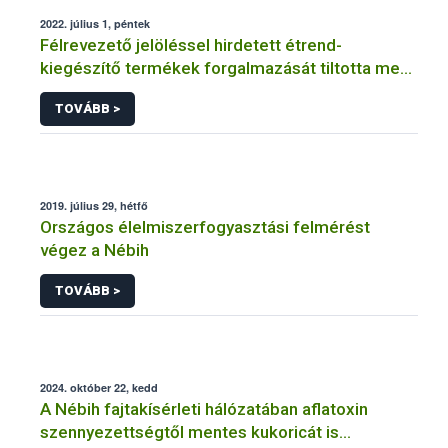
2022. július 1, péntek
Félrevezető jelöléssel hirdetett étrend-
kiegészítő termékek forgalmazását tiltotta meg
a Nébih
TOVÁBB >
2019. július 29, hétfő
Országos élelmiszerfogyasztási felmérést
végez a Nébih
TOVÁBB >
2024. október 22, kedd
A Nébih fajtakísérleti hálózatában aflatoxin
szennyezettségtől mentes kukoricát is