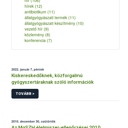
hír
(106)
hírek
(12)
antibiotikum
(11)
állatgyógyászati termék
(11)
állatgyógyászati készítmény
(10)
vezető hír
(9)
közlemény
(8)
konferencia
(7)
2022. január 7, péntek
Kiskereskedőknek, közforgalmú
gyógyszertáraknak szóló információk
TOVÁBB >
2010. december 30, csütörtök
Az MgSZH élelmiszer-ellenőrzései 2010