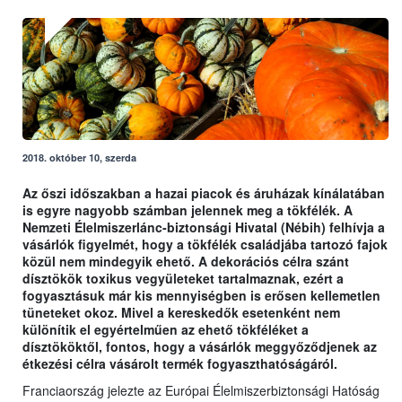
2018. október 10, szerda
Az őszi időszakban a hazai piacok és áruházak kínálatában
is egyre nagyobb számban jelennek meg a tökfélék. A
Nemzeti Élelmiszerlánc-biztonsági Hivatal (Nébih) felhívja a
vásárlók figyelmét, hogy a tökfélék családjába tartozó fajok
közül nem mindegyik ehető. A dekorációs célra szánt
dísztökök toxikus vegyületeket tartalmaznak, ezért a
fogyasztásuk már kis mennyiségben is erősen kellemetlen
tüneteket okoz. Mivel a kereskedők esetenként nem
különítik el egyértelműen az ehető tökféléket a
dísztököktől, fontos, hogy a vásárlók meggyőződjenek az
étkezési célra vásárolt termék fogyaszthatóságáról.
Franciaország jelezte az Európai Élelmiszerbiztonsági Hatóság