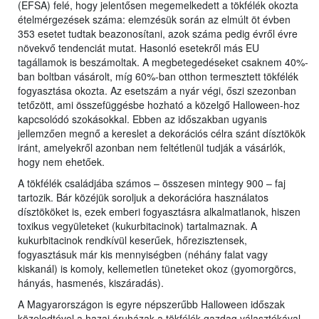
(EFSA) felé, hogy jelentősen megemelkedett a tökfélék okozta
ételmérgezések száma: elemzésük során az elmúlt öt évben
353 esetet tudtak beazonosítani, azok száma pedig évről évre
növekvő tendenciát mutat. Hasonló esetekről más EU
tagállamok is beszámoltak. A megbetegedéseket csaknem 40%-
ban boltban vásárolt, míg 60%-ban otthon termesztett tökfélék
fogyasztása okozta. Az esetszám a nyár végi, őszi szezonban
tetőzött, ami összefüggésbe hozható a közelgő Halloween-hoz
kapcsolódó szokásokkal. Ebben az időszakban ugyanis
jellemzően megnő a kereslet a dekorációs célra szánt dísztökök
iránt, amelyekről azonban nem feltétlenül tudják a vásárlók,
hogy nem ehetőek.
A tökfélék családjába számos – összesen mintegy 900 – faj
tartozik. Bár közéjük soroljuk a dekorációra használatos
dísztököket is, ezek emberi fogyasztásra alkalmatlanok, hiszen
toxikus vegyületeket (kukurbitacinok) tartalmaznak. A
kukurbitacinok rendkívül keserűek, hőrezisztensek,
fogyasztásuk már kis mennyiségben (néhány falat vagy
kiskanál) is komoly, kellemetlen tüneteket okoz (gyomorgörcs,
hányás, hasmenés, kiszáradás).
A Magyarországon is egyre népszerűbb Halloween időszak
közeledtével a hazai áruházak a tökfélék gazdag választékával