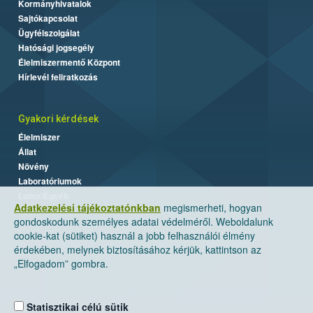
Kormányhivatalok
Sajtókapcsolat
Ügyfélszolgálat
Hatósági jogsegély
Élelmiszermentő Központ
Hírlevél feliratkozás
Gyakori kérdések
Élelmiszer
Állat
Növény
Laboratóriumok
Labor/Egyéb
Adatkezelési tájékoztatónkban
megismerheti, hogyan
gondoskodunk személyes adatai védelméről. Weboldalunk
cookie-kat (sütiket) használ a jobb felhasználói élmény
érdekében, melynek biztosításához kérjük, kattintson az
„Elfogadom” gombra.
Statisztikai célú sütik