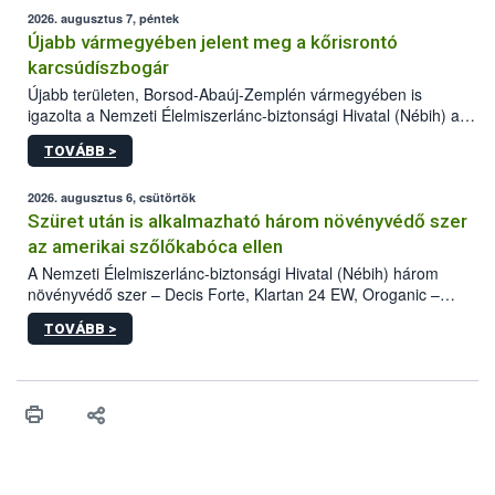
2026. augusztus 7, péntek
Újabb vármegyében jelent meg a kőrisrontó
karcsúdíszbogár
Újabb területen, Borsod-Abaúj-Zemplén vármegyében is
igazolta a Nemzeti Élelmiszerlánc-biztonsági Hivatal (Nébih) a
kőrisrontó karcsúdíszbogár (Agrilus planipennis) jelenlétét. A
TOVÁBB >
kártevőt nem csak színcsapdában találták meg, de már fertőzött
fában is azonosították. A növényvédelmi szakemberek folytatják
az intenzív felderítést, emellett az intézkedéseket a szlovák
2026. augusztus 6, csütörtök
hatósággal is összehangolják a terjedés megállítása érdekében.
Szüret után is alkalmazható három növényvédő szer
az amerikai szőlőkabóca ellen
A Nemzeti Élelmiszerlánc-biztonsági Hivatal (Nébih) három
növényvédő szer – Decis Forte, Klartan 24 EW, Oroganic –
engedélyokiratát módosította, így azok a szüretet követően,
TOVÁBB >
egészen a vesszőérettség (BBCH 91) stádiumáig
felhasználhatóak a szőlőben. A kiterjesztések célja, hogy a korai
érésű szőlőkben is legyen lehetőség a károsító elleni további
védekezésre. Az Oroganic készítmény kis kiszerelésben kiskerti
felhasználók számára is elérhető és ökológiai termesztésben is
engedélyezett.