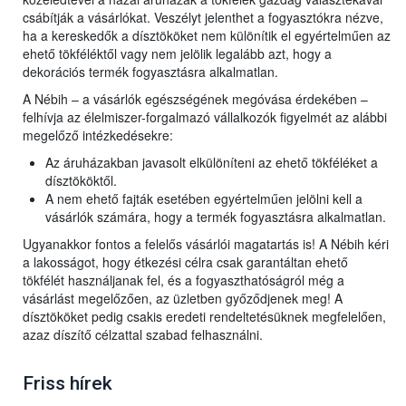
csábítják a vásárlókat. Veszélyt jelenthet a fogyasztókra nézve,
ha a kereskedők a dísztököket nem különítik el egyértelműen az
ehető tökféléktől vagy nem jelölik legalább azt, hogy a
dekorációs termék fogyasztásra alkalmatlan.
A Nébih – a vásárlók egészségének megóvása érdekében –
felhívja az élelmiszer-forgalmazó vállalkozók figyelmét az alábbi
megelőző intézkedésekre:
Az áruházakban javasolt elkülöníteni az ehető tökféléket a
dísztököktől.
A nem ehető fajták esetében egyértelműen jelölni kell a
vásárlók számára, hogy a termék fogyasztásra alkalmatlan.
Ugyanakkor fontos a felelős vásárlói magatartás is! A Nébih kéri
a lakosságot, hogy étkezési célra csak garantáltan ehető
tökfélét használjanak fel, és a fogyaszthatóságról még a
vásárlást megelőzően, az üzletben győződjenek meg! A
dísztököket pedig csakis eredeti rendeltetésüknek megfelelően,
azaz díszítő célzattal szabad felhasználni.
Friss hírek