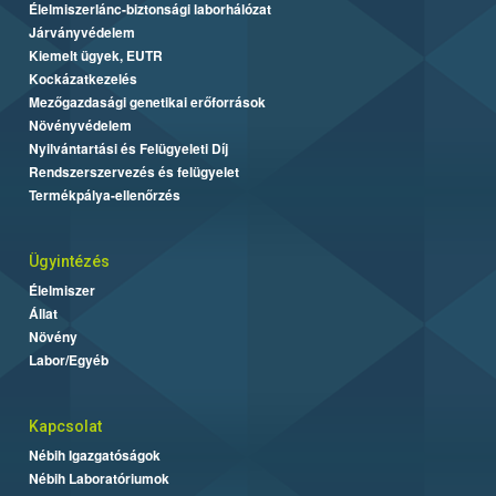
Élelmiszerlánc-biztonsági laborhálózat
Járványvédelem
Kiemelt ügyek, EUTR
Kockázatkezelés
Mezőgazdasági genetikai erőforrások
Növényvédelem
Nyilvántartási és Felügyeleti Díj
Rendszerszervezés és felügyelet
Termékpálya-ellenőrzés
Ügyintézés
Élelmiszer
Állat
Növény
Labor/Egyéb
Kapcsolat
Nébih Igazgatóságok
Nébih Laboratóriumok