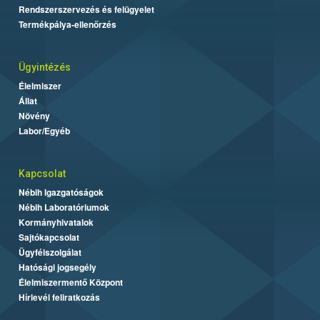
Rendszerszervezés és felügyelet
Termékpálya-ellenőrzés
Ügyintézés
Élelmiszer
Állat
Növény
Labor/Egyéb
Kapcsolat
Nébih Igazgatóságok
Nébih Laboratóriumok
Kormányhivatalok
Sajtókapcsolat
Ügyfélszolgálat
Hatósági jogsegély
Élelmiszermentő Központ
Hírlevél feliratkozás