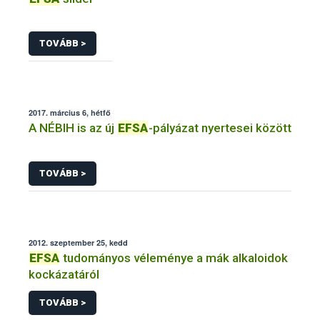
TOVÁBB >
2017. március 6, hétfő
A NÉBIH is az új
EFSA
-pályázat nyertesei között
TOVÁBB >
2012. szeptember 25, kedd
EFSA
tudományos véleménye a mák alkaloidok
kockázatáról
TOVÁBB >