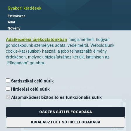
Gyakori kérdések
Élelmiszer
Állat
Növény
Labor/Egyéb
Adatkezelési tájékoztatónkban
megismerheti, hogyan
gondoskodunk személyes adatai védelméről. Weboldalunk
cookie-kat (sütiket) használ a jobb felhasználói élmény
érdekében, melynek biztosításához kérjük, kattintson az
„Elfogadom” gombra.
Statisztikai célú sütik
Nemzeti Élelmiszerlánc-biztonsági Hivatal
Hirdetési célú sütik
Cím: 1024 Budapest, Keleti Károly utca. 24.
Alapműködést biztosító és funkcionális sütik
×
Levelezési cím: 1525 Budapest. Pf. 30.
ÖSSZES SÜTI ELFOGADÁSA
E-mail:
ugyfelszolgalat@nebih.gov.hu
Zöld szám: 06-80/263-244
KIVÁLASZTOTT SÜTIK ELFOGADÁSA
Telefon: 06-1/ 336-9000