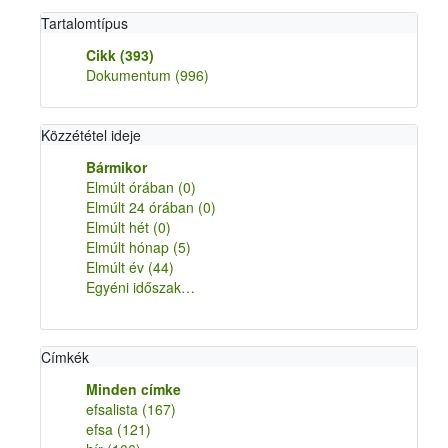
Tartalomtípus
Cikk
(393)
Dokumentum
(996)
Közzététel ideje
Bármikor
Elmúlt órában
(0)
Elmúlt 24 órában
(0)
Elmúlt hét
(0)
Elmúlt hónap
(5)
Elmúlt év
(44)
Egyéni időszak…
Címkék
Minden címke
efsalista
(167)
efsa
(121)