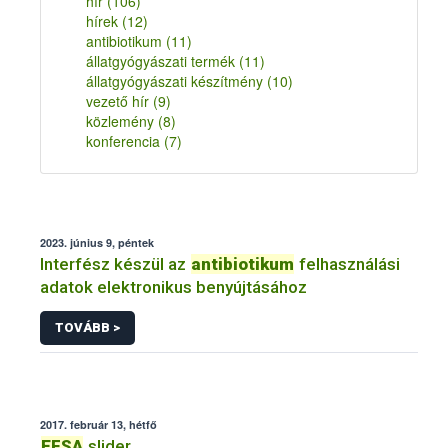
hír
(106)
hírek
(12)
antibiotikum
(11)
állatgyógyászati termék
(11)
állatgyógyászati készítmény
(10)
vezető hír
(9)
közlemény
(8)
konferencia
(7)
2023. június 9, péntek
Interfész készül az
antibiotikum
felhasználási
adatok elektronikus benyújtásához
TOVÁBB >
2017. február 13, hétfő
EFSA
slider