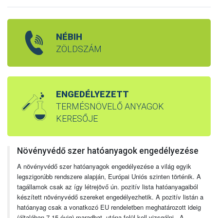
NÉBIH
ZÖLDSZÁM
ENGEDÉLYEZETT
TERMÉSNÖVELŐ ANYAGOK
KERESŐJE
Növényvédő szer hatóanyagok engedélyezése
A növényvédő szer hatóanyagok engedélyezése a világ egyik
legszigorúbb rendszere alapján, Európai Uniós szinten történik. A
tagállamok csak az így létrejövő ún. pozitív lista hatóanyagaiból
készített növényvédő szereket engedélyezhetik. A pozitív listán a
hatóanyag csak a vonatkozó EU rendeletben meghatározott ideig
(általában 7-15 évig) maradhat, utána felül kell vizsgálni. A