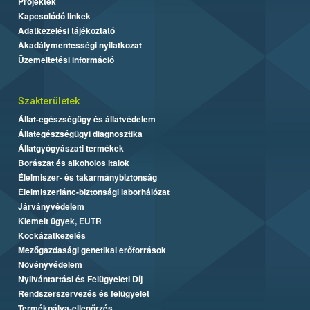
Projektek
Kapcsolódó linkek
Adatkezelési tájékoztató
Akadálymentességi nyilatkozat
Üzemeltetési információ
Szakterületek
Állat-egészségügy és állatvédelem
Állategészségügyi diagnosztika
Állatgyógyászati termékek
Borászat és alkoholos italok
Élelmiszer- és takarmánybiztonság
Élelmiszerlánc-biztonsági laborhálózat
Járványvédelem
Kiemelt ügyek, EUTR
Kockázatkezelés
Mezőgazdasági genetikai erőforrások
Növényvédelem
Nyilvántartási és Felügyeleti Díj
Rendszerszervezés és felügyelet
Termékpálya-ellenőrzés