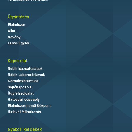
Ügyintézés
Élelmiszer
Állat
Növény
Labor/Egyéb
Kapcsolat
Nébih Igazgatóságok
Nébih Laboratóriumok
Kormányhivatalok
Sajtókapcsolat
Ügyfélszolgálat
Hatósági jogsegély
Élelmiszermentő Központ
Hírlevél feliratkozás
Gyakori kérdések