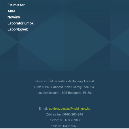
Élelmiszer
Állat
Növény
Laboratóriumok
Labor/Egyéb
Nemzeti Élelmiszerlánc-biztonsági Hivatal
Cím: 1024 Budapest, Keleti Károly utca. 24.
Levelezési cím: 1525 Budapest. Pf. 30.
E-mail:
ugyfelszolgalat@nebih.gov.hu
Zöld szám: 06-80/263-244
Telefon: 06-1/ 336-9000
Fax: 06-1/336-9479