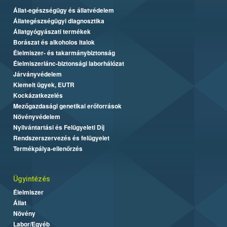
Állat-egészségügy és állatvédelem
Állategészségügyi diagnosztika
Állatgyógyászati termékek
Borászat és alkoholos italok
Élelmiszer- és takarmánybiztonság
Élelmiszerlánc-biztonsági laborhálózat
Járványvédelem
Kiemelt ügyek, EUTR
Kockázatkezelés
Mezőgazdasági genetikai erőforrások
Növényvédelem
Nyilvántartási és Felügyeleti Díj
Rendszerszervezés és felügyelet
Termékpálya-ellenőrzés
Ügyintézés
Élelmiszer
Állat
Növény
Labor/Egyéb