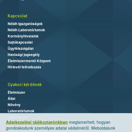
Kapcsolat
Nébih Igazgatóságok
Nébih Laboratóriumok
Kormányhivatalok
Sajtókapcsolat
Ügyfélszolgálat
Hatósági jogsegély
Élelmiszermentő Központ
Hírlevél feliratkozás
Gyakori kérdések
Élelmiszer
Állat
Növény
Laboratóriumok
Labor/Egyéb
Adatkezelési tájékoztatónkban
megismerheti, hogyan
gondoskodunk személyes adatai védelméről. Weboldalunk