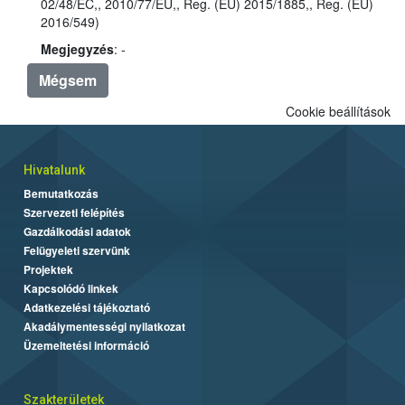
02/48/EC,, 2010/77/EU,, Reg. (EU) 2015/1885,, Reg. (EU)
2016/549)
Megjegyzés
: -
Mégsem
Cookie beállítások
Hivatalunk
Bemutatkozás
Szervezeti felépítés
Gazdálkodási adatok
Felügyeleti szervünk
Projektek
Kapcsolódó linkek
Adatkezelési tájékoztató
Akadálymentességi nyilatkozat
Üzemeltetési információ
Szakterületek