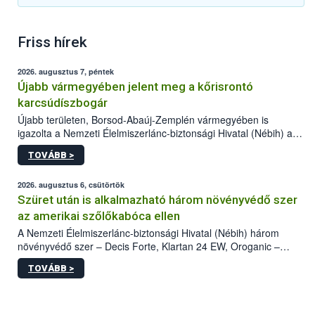
Friss hírek
2026. augusztus 7, péntek
Újabb vármegyében jelent meg a kőrisrontó
karcsúdíszbogár
Újabb területen, Borsod-Abaúj-Zemplén vármegyében is
igazolta a Nemzeti Élelmiszerlánc-biztonsági Hivatal (Nébih) a
kőrisrontó karcsúdíszbogár (Agrilus planipennis) jelenlétét. A
TOVÁBB >
kártevőt nem csak színcsapdában találták meg, de már fertőzött
fában is azonosították. A növényvédelmi szakemberek folytatják
az intenzív felderítést, emellett az intézkedéseket a szlovák
2026. augusztus 6, csütörtök
hatósággal is összehangolják a terjedés megállítása érdekében.
Szüret után is alkalmazható három növényvédő szer
az amerikai szőlőkabóca ellen
A Nemzeti Élelmiszerlánc-biztonsági Hivatal (Nébih) három
növényvédő szer – Decis Forte, Klartan 24 EW, Oroganic –
engedélyokiratát módosította, így azok a szüretet követően,
TOVÁBB >
egészen a vesszőérettség (BBCH 91) stádiumáig
felhasználhatóak a szőlőben. A kiterjesztések célja, hogy a korai
érésű szőlőkben is legyen lehetőség a károsító elleni további
védekezésre. Az Oroganic készítmény kis kiszerelésben kiskerti