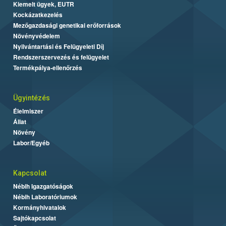
Kiemelt ügyek, EUTR
Kockázatkezelés
Mezőgazdasági genetikai erőforrások
Növényvédelem
Nyilvántartási és Felügyeleti Díj
Rendszerszervezés és felügyelet
Termékpálya-ellenőrzés
Ügyintézés
Élelmiszer
Állat
Növény
Labor/Egyéb
Kapcsolat
Nébih Igazgatóságok
Nébih Laboratóriumok
Kormányhivatalok
Sajtókapcsolat