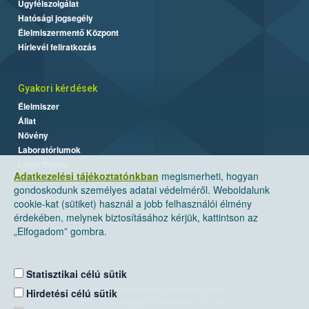
Ügyfélszolgálat
Hatósági jogsegély
Élelmiszermentő Központ
Hírlevél feliratkozás
Gyakori kérdések
Élelmiszer
Állat
Növény
Laboratóriumok
Labor/Egyéb
Adatkezelési tájékoztatónkban
megismerheti, hogyan
gondoskodunk személyes adatai védelméről. Weboldalunk
cookie-kat (sütiket) használ a jobb felhasználói élmény
érdekében, melynek biztosításához kérjük, kattintson az
„Elfogadom” gombra.
Statisztikai célú sütik
Nemzeti Élelmiszerlánc-biztonsági Hivatal
Hirdetési célú sütik
Cím: 1024 Budapest, Keleti Károly utca. 24.