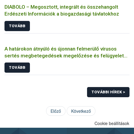
felhasználók számára is elérhető és ökológiai termesztésben is
DIABOLO – Megosztott, integrált és összehangolt
engedélyezett.
Erdészeti Információk a biogazdasági távlatokhoz
TOVÁBB
A határokon átnyúló és újonnan felmerülő vírusos
sertés megbetegedések megelőzése és felügyelete
Közép-Európában
TOVÁBB
TOVÁBBI HÍREK >
Előző
Következő
Cookie beállítások