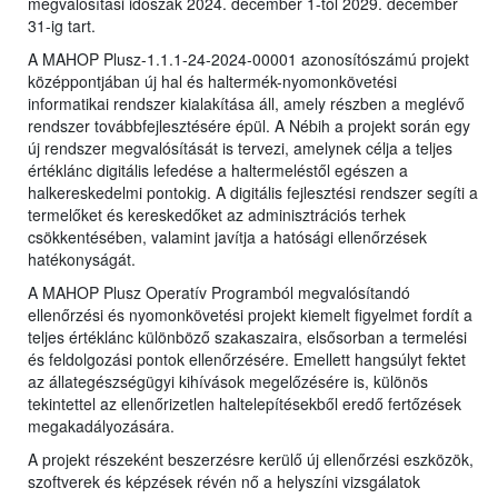
megvalósítási időszak 2024. december 1-től 2029. december
31-ig tart.
A MAHOP Plusz-1.1.1-24-2024-00001 azonosítószámú projekt
középpontjában új hal és haltermék-nyomonkövetési
informatikai rendszer kialakítása áll, amely részben a meglévő
rendszer továbbfejlesztésére épül. A Nébih a projekt során egy
új rendszer megvalósítását is tervezi, amelynek célja a teljes
értéklánc digitális lefedése a haltermeléstől egészen a
halkereskedelmi pontokig. A digitális fejlesztési rendszer segíti a
termelőket és kereskedőket az adminisztrációs terhek
csökkentésében, valamint javítja a hatósági ellenőrzések
hatékonyságát.
A MAHOP Plusz Operatív Programból megvalósítandó
ellenőrzési és nyomonkövetési projekt kiemelt figyelmet fordít a
teljes értéklánc különböző szakaszaira, elsősorban a termelési
és feldolgozási pontok ellenőrzésére. Emellett hangsúlyt fektet
az állategészségügyi kihívások megelőzésére is, különös
tekintettel az ellenőrizetlen haltelepítésekből eredő fertőzések
megakadályozására.
A projekt részeként beszerzésre kerülő új ellenőrzési eszközök,
szoftverek és képzések révén nő a helyszíni vizsgálatok