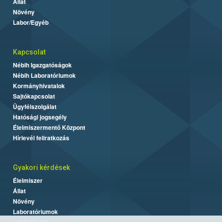
Állat
Növény
Labor/Egyéb
Kapcsolat
Nébih Igazgatóságok
Nébih Laboratóriumok
Kormányhivatalok
Sajtókapcsolat
Ügyfélszolgálat
Hatósági jogsegély
Élelmiszermentő Központ
Hírlevél feliratkozás
Gyakori kérdések
Élelmiszer
Állat
Növény
Laboratóriumok