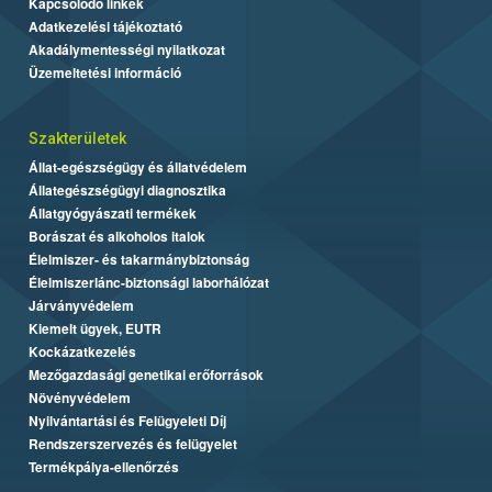
Kapcsolódó linkek
Adatkezelési tájékoztató
Akadálymentességi nyilatkozat
Üzemeltetési információ
Szakterületek
Állat-egészségügy és állatvédelem
Állategészségügyi diagnosztika
Állatgyógyászati termékek
Borászat és alkoholos italok
Élelmiszer- és takarmánybiztonság
Élelmiszerlánc-biztonsági laborhálózat
Járványvédelem
Kiemelt ügyek, EUTR
Kockázatkezelés
Mezőgazdasági genetikai erőforrások
Növényvédelem
Nyilvántartási és Felügyeleti Díj
Rendszerszervezés és felügyelet
Termékpálya-ellenőrzés