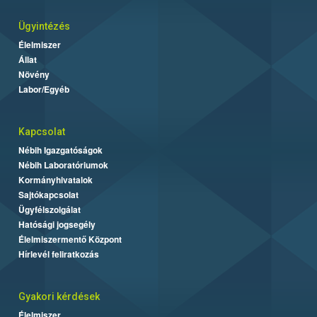
Ügyintézés
Élelmiszer
Állat
Növény
Labor/Egyéb
Kapcsolat
Nébih Igazgatóságok
Nébih Laboratóriumok
Kormányhivatalok
Sajtókapcsolat
Ügyfélszolgálat
Hatósági jogsegély
Élelmiszermentő Központ
Hírlevél feliratkozás
Gyakori kérdések
Élelmiszer