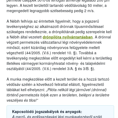
legyen. A kezelt területtől tartandó védőtávolság 50 méter, a
megengedett legnagyobb szélsebesség pedig 2 m/s.
A Nébih felhívja az érintettek figyelmét, hogy a jogszerű
tevékenységhez az alkalmazott drónnak típusminősítéssel
szükséges rendelkeznie, a drónpilótának pedig szerepelnie kell
a Nébih által vezetett
drónpilóta nyilvántartásban
. A drónnal
végzett permetezés változatlanul légi növényvédelemnek
minősül, ezért kizárólag növényorvos felügyelete mellett
végezhető (44/2005. (V.6.) rendelet 10. §). Továbbá a
tevékenység megkezdése előtt engedélyt kell kérni a területileg
illetékes vármegyei kormányhivatal növény- és talajvédelmi
osztályától (44/2005. (V.6.) rendelet 3/A. § és 3/B. §).
A munka megkezdése előtt a kezelt terület és a hozzá tartozó
védősáv szélén a következő felirattal ellátott, figyelmeztető
táblákat kell elhelyezni:
„Pilóta nélküli légi járművel (drónnal)
történő permetezés folyik ezen a területen, belépni a területre
veszélyes és tilos!”
Kapcsolódó jogszabályok és anyagok:
A mező- és erdőgazdasági légi munkavégzésről szóló