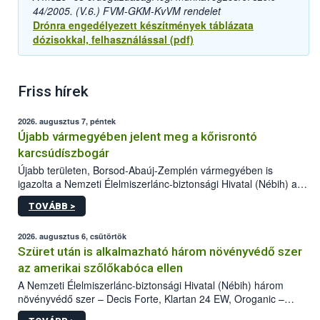
44/2005. (V.6.) FVM-GKM-KvVM rendelet
Drónra engedélyezett készítmények táblázata
dózisokkal, felhasználással (pdf)
Friss hírek
2026. augusztus 7, péntek
Újabb vármegyében jelent meg a kőrisrontó
karcsúdíszbogár
Újabb területen, Borsod-Abaúj-Zemplén vármegyében is
igazolta a Nemzeti Élelmiszerlánc-biztonsági Hivatal (Nébih) a
kőrisrontó karcsúdíszbogár (Agrilus planipennis) jelenlétét. A
TOVÁBB >
kártevőt nem csak színcsapdában találták meg, de már fertőzött
fában is azonosították. A növényvédelmi szakemberek folytatják
az intenzív felderítést, emellett az intézkedéseket a szlovák
2026. augusztus 6, csütörtök
hatósággal is összehangolják a terjedés megállítása érdekében.
Szüret után is alkalmazható három növényvédő szer
az amerikai szőlőkabóca ellen
A Nemzeti Élelmiszerlánc-biztonsági Hivatal (Nébih) három
növényvédő szer – Decis Forte, Klartan 24 EW, Oroganic –
engedélyokiratát módosította, így azok a szüretet követően,