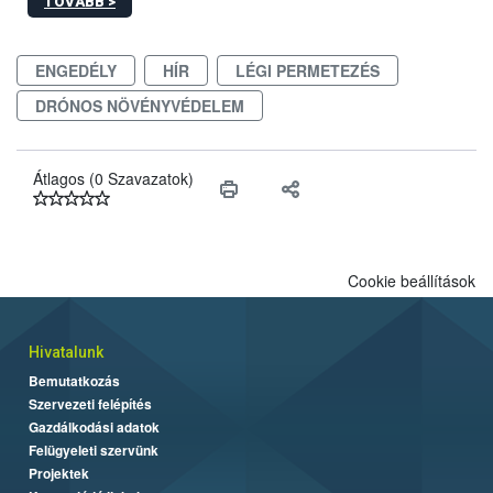
TOVÁBB >
egészen a vesszőérettség (BBCH 91) stádiumáig
felhasználhatóak a szőlőben. A kiterjesztések célja, hogy a korai
érésű szőlőkben is legyen lehetőség a károsító elleni további
ENGEDÉLY
HÍR
LÉGI PERMETEZÉS
védekezésre. Az Oroganic készítmény kis kiszerelésben kiskerti
felhasználók számára is elérhető és ökológiai termesztésben is
DRÓNOS NÖVÉNYVÉDELEM
engedélyezett.
Átlagos (0 Szavazatok)
Cookie beállítások
Hivatalunk
Bemutatkozás
Szervezeti felépítés
Gazdálkodási adatok
Felügyeleti szervünk
Projektek