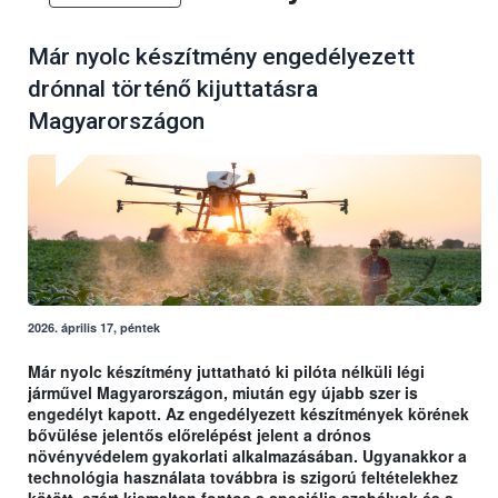
Már nyolc készítmény engedélyezett
drónnal történő kijuttatásra
Magyarországon
2026. április 17, péntek
Már nyolc készítmény juttatható ki pilóta nélküli légi
járművel Magyarországon, miután egy újabb szer is
engedélyt kapott. Az engedélyezett készítmények körének
bővülése jelentős előrelépést jelent a drónos
növényvédelem gyakorlati alkalmazásában. Ugyanakkor a
technológia használata továbbra is szigorú feltételekhez
kötött, ezért kiemelten fontos a speciális szabályok és a