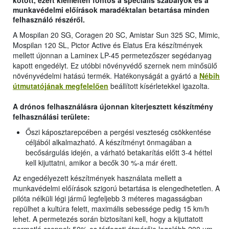
munkavédelmi előírások maradéktalan betartása minden
felhasználó részéről.
A Mospilan 20 SG, Coragen 20 SC, Amistar Sun 325 SC, Mimic,
Mospilan 120 SL, Pictor Active és Elatus Era készítmények
mellett újonnan a Laminex LP-45 permetezőszer segédanyag
kapott engedélyt. Ez utóbbi növényvédő szernek nem minősülő
növényvédelmi hatású termék. Hatékonyságát a gyártó a
Nébih
útmutatójának megfelelően
beállított kísérletekkel igazolta.
A drónos felhasználásra újonnan kiterjesztett készítmény
felhasználási területe:
Őszi káposztarepcében a pergési veszteség csökkentése
céljából alkalmazható. A készítményt önmagában a
becősárgulás idején, a várható betakarítás előtt 3-4 héttel
kell kijuttatni, amikor a becők 30 %-a már érett.
Az engedélyezett készítmények használata mellett a
munkavédelmi előírások szigorú betartása is elengedhetetlen. A
pilóta nélküli légi jármű legfeljebb 3 méteres magasságban
repülhet a kultúra felett, maximális sebessége pedig 15 km/h
lehet. A permetezés során biztosítani kell, hogy a kijuttatott
permetlé cseppek 50%-os térfogati átmérője legalább 200 µm