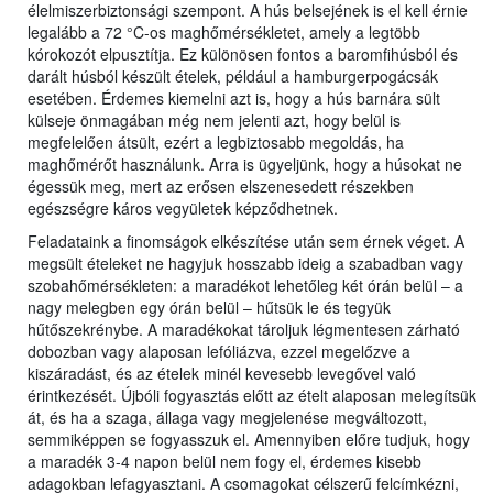
élelmiszerbiztonsági szempont. A hús belsejének is el kell érnie
legalább a 72 °C-os maghőmérsékletet, amely a legtöbb
kórokozót elpusztítja. Ez különösen fontos a baromfihúsból és
darált húsból készült ételek, például a hamburgerpogácsák
esetében. Érdemes kiemelni azt is, hogy a hús barnára sült
külseje önmagában még nem jelenti azt, hogy belül is
megfelelően átsült, ezért a legbiztosabb megoldás, ha
maghőmérőt használunk. Arra is ügyeljünk, hogy a húsokat ne
égessük meg, mert az erősen elszenesedett részekben
egészségre káros vegyületek képződhetnek.
Feladataink a finomságok elkészítése után sem érnek véget. A
megsült ételeket ne hagyjuk hosszabb ideig a szabadban vagy
szobahőmérsékleten: a maradékot lehetőleg két órán belül – a
nagy melegben egy órán belül – hűtsük le és tegyük
hűtőszekrénybe. A maradékokat tároljuk légmentesen zárható
dobozban vagy alaposan lefóliázva, ezzel megelőzve a
kiszáradást, és az ételek minél kevesebb levegővel való
érintkezését. Újbóli fogyasztás előtt az ételt alaposan melegítsük
át, és ha a szaga, állaga vagy megjelenése megváltozott,
semmiképpen se fogyasszuk el. Amennyiben előre tudjuk, hogy
a maradék 3-4 napon belül nem fogy el, érdemes kisebb
adagokban lefagyasztani. A csomagokat célszerű felcímkézni,