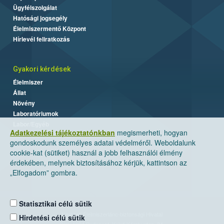
Ügyfélszolgálat
Hatósági jogsegély
Élelmiszermentő Központ
Hírlevél feliratkozás
Gyakori kérdések
Élelmiszer
Állat
Növény
Laboratóriumok
Labor/Egyéb
Adatkezelési tájékoztatónkban
megismerheti, hogyan
gondoskodunk személyes adatai védelméről. Weboldalunk
cookie-kat (sütiket) használ a jobb felhasználói élmény
érdekében, melynek biztosításához kérjük, kattintson az
„Elfogadom” gombra.
Statisztikai célú sütik
Nemzeti Élelmiszerlánc-biztonsági Hivatal
Hirdetési célú sütik
Cím: 1024 Budapest, Keleti Károly utca. 24.