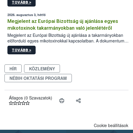
TOVÁBB >
2026. augusztus 3, hétfő
Megjelent az Európai Bizottság új ajánlása egyes
mikotoxinok takarmányokban való jelenlétéről
Megjelent az Európai Bizottság új ajánlása a takarmányokban
előforduló egyes mikotoxinokkal kapcsolatban. A dokumentum
2027-től új irányértékek alkalmazását írja elő, és a jelenleg
TOVÁBB >
hatályos uniós ajánlások helyébe lép.
HÍR
KÖZLEMÉNY
NÉBIH OKTATÁSI PROGRAM
Átlagos (0 Szavazatok)
Cookie beállítások