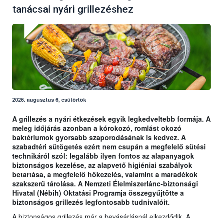
tanácsai nyári grillezéshez
2026. augusztus 6, csütörtök
A grillezés a nyári étkezések egyik legkedveltebb formája. A
meleg időjárás azonban a kórokozó, romlást okozó
baktériumok gyorsabb szaporodásának is kedvez. A
szabadtéri sütögetés ezért nem csupán a megfelelő sütési
technikáról szól: legalább ilyen fontos az alapanyagok
biztonságos kezelése, az alapvető higiéniai szabályok
betartása, a megfelelő hőkezelés, valamint a maradékok
szakszerű tárolása. A Nemzeti Élelmiszerlánc-biztonsági
Hivatal (Nébih) Oktatási Programja összegyűjtötte a
biztonságos grillezés legfontosabb tudnivalóit.
A biztonságos grillezés már a bevásárlásnál elkezdődik. A