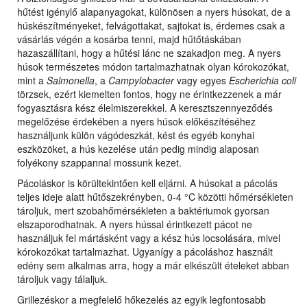
hűtést igénylő alapanyagokat, különösen a nyers húsokat, de a
húskészítményeket, felvágottakat, sajtokat is, érdemes csak a
vásárlás végén a kosárba tenni, majd hűtőtáskában
hazaszállítani, hogy a hűtési lánc ne szakadjon meg. A nyers
húsok természetes módon tartalmazhatnak olyan kórokozókat,
mint a
Salmonella
, a
Campylobacter
vagy egyes
Escherichia coli
törzsek, ezért kiemelten fontos, hogy ne érintkezzenek a már
fogyasztásra kész élelmiszerekkel. A keresztszennyeződés
megelőzése érdekében a nyers húsok előkészítéséhez
használjunk külön vágódeszkát, kést és egyéb konyhai
eszközöket, a hús kezelése után pedig mindig alaposan
folyékony szappannal mossunk kezet.
Pácoláskor is körültekintően kell eljárni. A húsokat a pácolás
teljes ideje alatt hűtőszekrényben, 0-4 °C közötti hőmérsékleten
tároljuk, mert szobahőmérsékleten a baktériumok gyorsan
elszaporodhatnak. A nyers hússal érintkezett pácot ne
használjuk fel mártásként vagy a kész hús locsolására, mivel
kórokozókat tartalmazhat. Ugyanígy a pácoláshoz használt
edény sem alkalmas arra, hogy a már elkészült ételeket abban
tároljuk vagy tálaljuk.
Grillezéskor a megfelelő hőkezelés az egyik legfontosabb