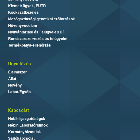
Kiemelt ügyek, EUTR
Kockázatkezelés
Mezőgazdasági genetikai erőforrások
Növényvédelem
Nyilvántartási és Felügyeleti Díj
Rendszerszervezés és felügyelet
Termékpálya-ellenőrzés
Ügyintézés
Élelmiszer
Állat
Növény
Labor/Egyéb
Kapcsolat
Nébih Igazgatóságok
Nébih Laboratóriumok
Kormányhivatalok
Sajtókapcsolat