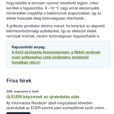
hogy később is könnyen nyomon követhető legyen, mikor
kerültek a fagyasztóba. A –18 °C vagy annál alacsonyabb
hőmérséklet megállítja a baktériumok szaporodását, így az
ételek hosszabb ideig biztonságosan eltarthatók.
A grillezés gondtalan élmény marad, ha betartjuk az alapvető
élelmiszerbiztonsági szabályokat. Így az elkészült ételek
nemcsak finomak, hanem biztonságosan fogyaszthatók is.
Kapcsolódó anyag:
A Kerti sütögetés biztonságosan: a Nébih tanácsai
nyári grillezéshez című közlemény letölthető
formában (docx)
Friss hírek
2026. augusztus 4, kedd
Új EUDR képzések az újraindulás után
Az Információs Rendszer újbóli megnyitását követően
újraindultak az EUDR szerinti piaci szereplőknek szóló online
képzések.