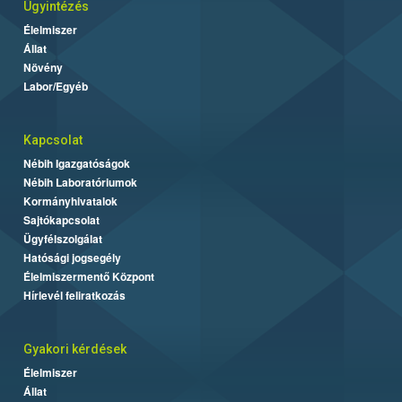
Ügyintézés
Élelmiszer
Állat
Növény
Labor/Egyéb
Kapcsolat
Nébih Igazgatóságok
Nébih Laboratóriumok
Kormányhivatalok
Sajtókapcsolat
Ügyfélszolgálat
Hatósági jogsegély
Élelmiszermentő Központ
Hírlevél feliratkozás
Gyakori kérdések
Élelmiszer
Állat