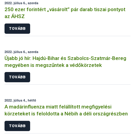
2022. július 6., szerda
250 ezer forintért „vásárolt” pár darab tiszai pontyot
az ÁHSZ
TOVÁBB
2022. július 6., szerda
Újabb jó hír: Hajdú-Bihar és Szabolcs-Szatmár-Bereg
megyében is megszűntek a védőkörzetek
TOVÁBB
2022. július 4., hétfő
A madárinfluenza miatt felállított megfigyelési
körzeteket is feloldotta a Nébih a déli országrészben
TOVÁBB