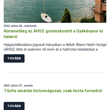
2022. július 28., csütörtök
Átmenetileg az ÁHSZ gondoskodott a Gyékényesi tó
halairól
Halgazdálkodásra jogosult hiányában a Nébih Állami Halőri Szolgála
(ÁHSZ) látta el csaknem fél éven át a halőrzési feladatokat a
Gyékényesi horgásztavon. Ezalatt a halőrök 120 kg haltetemet
szállíttattak el ártalmatlanításra, 8 esetben indítottak eljárást az éjsz
TOVÁBB
horgászati tilalom megszegése miatt, valamint több tucat illegális
haltároló eszközt távolítottak el a vízből és annak környezetéből.
2022. július 27., szerda
Tűzifa vásárlás biztonságosan, csak tiszta forrásból
TOVÁBB