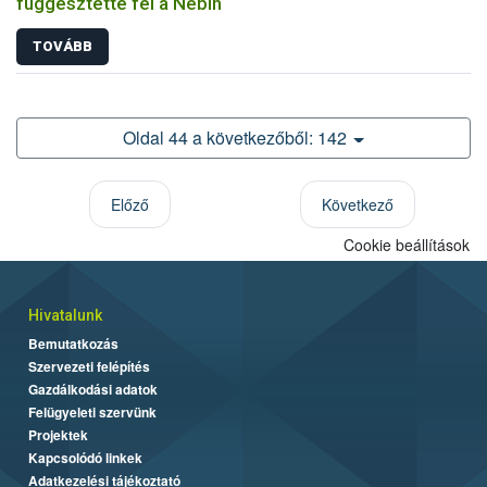
függesztette fel a Nébih
TOVÁBB
Oldal 44 a következőből: 142
Előző
Következő
Cookie beállítások
Hivatalunk
Bemutatkozás
Szervezeti felépítés
Gazdálkodási adatok
Felügyeleti szervünk
Projektek
Kapcsolódó linkek
Adatkezelési tájékoztató