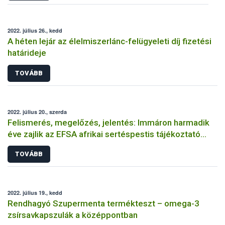
2022. július 26., kedd
A héten lejár az élelmiszerlánc-felügyeleti díj fizetési
határideje
TOVÁBB
2022. július 20., szerda
Felismerés, megelőzés, jelentés: Immáron harmadik
éve zajlik az EFSA afrikai sertéspestis tájékoztató
kampánya
TOVÁBB
2022. július 19., kedd
Rendhagyó Szupermenta termékteszt – omega-3
zsírsavkapszulák a középpontban