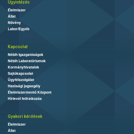
Ügyintézés
Élelmiszer
Állat
Növény
Labor/Egyéb
Kapcsolat
Nébih Igazgatóságok
Nébih Laboratóriumok
Kormányhivatalok
Sajtókapcsolat
Ügyfélszolgálat
Hatósági jogsegély
Élelmiszermentő Központ
Hírlevél feliratkozás
Gyakori kérdések
Élelmiszer
Állat