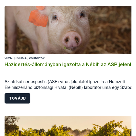
2026. június 4., csütörtök
Házisertés-állományban igazolta a Nébih az ASP jelenlé
Az afrikai sertéspestis (ASP) vírus jelenlétét igazolta a Nemzeti
Élelmiszerlánc-biztonsági Hivatal (Nébih) laboratóriuma egy Szabolc
Szatmár-Bereg vármegyei házisertés-állományban. Az országos
főállatorvos azonnali hatósági intézkedéseket rendelt el a betegség
TOVÁBB
további terjedésének megakadályozása érdekében. Az eset kiemelt
jelentőségű, mivel Magyarországon most először mutatták ki a vírus
házi sertésekben. A hatóság a sertéstartókat a járványvédelmi előír
szigorú betartására kéri.