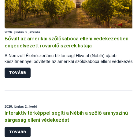
2026. június 3., szerda
Bővült az amerikai szőlőkabóca elleni védekezésben
engedélyezett rovarölő szerek listája
A Nemzeti Élelmiszerlánc-biztonsági Hivatal (Nébih) újabb
készítménnyel bővítette az amerikai szőlőkabóca elleni védekezésre
engedélyezett rovarölő szerek körét: immár 55 készítménnyel lehet
védekezni a szőlő aranyszínű sárgasága betegséget terjesztő károsí
TOVÁBB
ellen. A frissen engedélyt kapott szer, gazdaságokban és házikerte
egyaránt használható.
2026. június 2., kedd
Interaktív térképpel segíti a Nébih a szőlő aranyszínű
sárgaság elleni védekezést
TOVÁBB