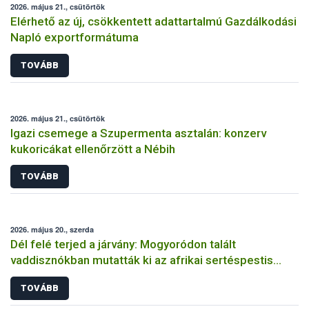
2026. május 21., csütörtök
Elérhető az új, csökkentett adattartalmú Gazdálkodási
Napló exportformátuma
TOVÁBB
2026. május 21., csütörtök
Igazi csemege a Szupermenta asztalán: konzerv
kukoricákat ellenőrzött a Nébih
TOVÁBB
2026. május 20., szerda
Dél felé terjed a járvány: Mogyoródon talált
vaddisznókban mutatták ki az afrikai sertéspestis
vírusát
TOVÁBB