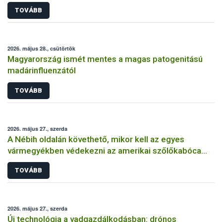
TOVÁBB
2026. május 28., csütörtök
Magyarország ismét mentes a magas patogenitású
madárinfluenzától
TOVÁBB
2026. május 27., szerda
A Nébih oldalán követhető, mikor kell az egyes
vármegyékben védekezni az amerikai szőlőkabóca
ellen
TOVÁBB
2026. május 27., szerda
Új technológia a vadgazdálkodásban: drónos