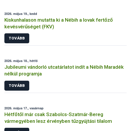
2026. május 19., kedd
Kiskunhalason mutatta ki a Nébih a lovak fertőző
kevésvérűséget (FKV)
TOVÁBB
2026. május 18., hétfő
Jubileumi vándorló utcatárlatot indít a Nébih Maradék
nélkül programja
TOVÁBB
2026. május 17., vasárnap
Hétfőtől már csak Szabolcs-Szatmár-Bereg
vármegyében lesz érvényben tűzgyújtási tilalom