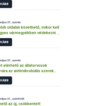
VÁBB
május 27., szerda
bih oldalán követhető, mikor kell
gyes vármegyékben védekezni az
ikai szőlőkabóca ellen
VÁBB
május 27., szerda
t elérhető az állatorvosok
ára az antimikrobiális szerek
es használatáról szóló képzés
VÁBB
május 21., csütörtök
hető az új, csökkentett