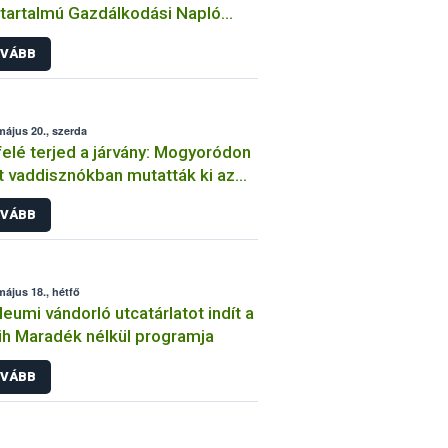
tartalmú Gazdálkodási Napló
ortformátuma
VÁBB
május 20., szerda
felé terjed a járvány: Mogyoródon
lt vaddisznókban mutatták ki az
kai sertéspestis vírusát
VÁBB
május 18., hétfő
leumi vándorló utcatárlatot indít a
h Maradék nélkül programja
VÁBB