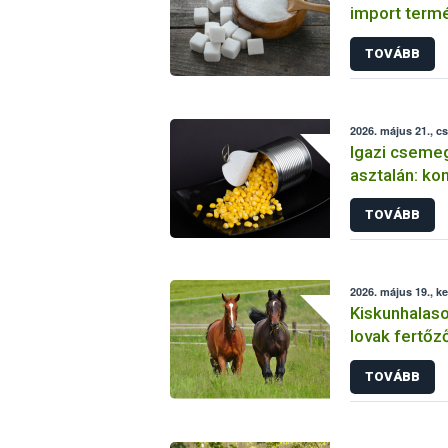
import term
TOVÁBB
2026. május 21., c
Igazi cseme
asztalán: ko
ellenőrzött 
TOVÁBB
2026. május 19., k
Kiskunhalaso
lovak fertőz
TOVÁBB