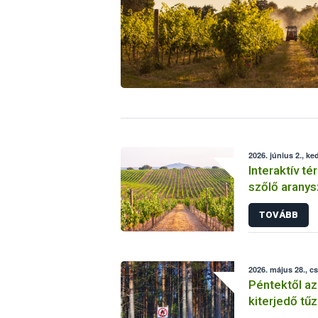
2026. június 2., ke
Interaktív té
szőlő aranys
védekezést
TOVÁBB
2026. május 28., c
Péntektől az
kiterjedő tűz
életbe