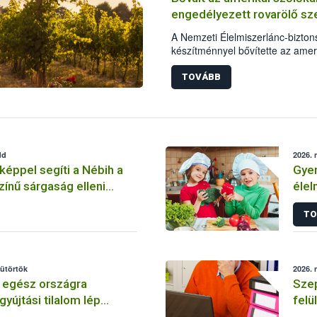
engedélyezett rovarölő sze
A Nemzeti Élelmiszerlánc-biztons
készítménnyel bővítette az amer
engedélyezett rovarölő szerek k
védekezni a szőlő aranyszínű sá
TOVÁBB
ellen. A frissen engedélyt kapo
egyaránt használható.
dd
2026. 
rképpel segíti a Nébih a
Gyer
zínű sárgaság elleni
élel
taná
TO
sütörtök
2026. 
 egész országra
Szep
gyújtási tilalom lép
felü