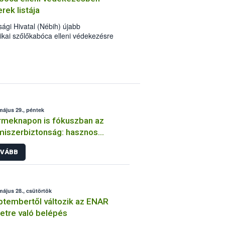
rek listája
ági Hivatal (Nébih) újabb
ikai szőlőkabóca elleni védekezésre
örét: immár 55 készítménnyel lehet
rgasága betegséget terjesztő károsító
tt szer, gazdaságokban és házikertekben
május 29., péntek
meknapon is fókuszban az
miszerbiztonság: hasznos
csok a Nébih-től
VÁBB
május 28., csütörtök
tembertől változik az ENAR
letre való belépés