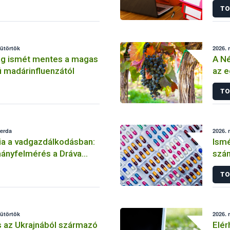
TO
sütörtök
2026. 
g ismét mentes a magas
A Né
 madárinfluenzától
az e
amer
TO
zerda
2026. 
ia a vadgazdálkodásban:
Ismé
mányfelmérés a Dráva
szám
hely
TO
sütörtök
2026. 
s az Ukrajnából származó
Elér