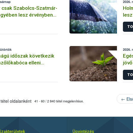
asárnap
2026. 
r csak Szabolcs-Szatmár-
Holn
gyében lesz érvényben
lesz
ilalom
TO
sütörtök
2026. 
ságú időszak következik
Egés
szőlőkabóca elleni
jövő
en
TO
← Els
tétel oldalanként
41 - 60 / 2 840 tétel megjelenítése.
Szakterületek
Ügyintézés