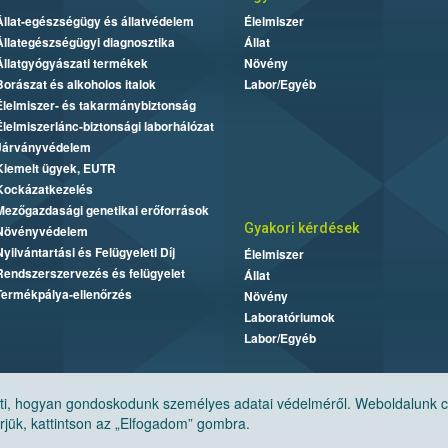
Állat-egészségügy és állatvédelem
Élelmiszer
Állategészségügyi diagnosztika
Állat
Állatgyógyászati termékek
Növény
Borászat és alkoholos italok
Labor/Egyéb
Élelmiszer- és takarmánybiztonság
Élelmiszerlánc-biztonsági laborhálózat
Járványvédelem
Kiemelt ügyek, EUTR
Kockázatkezelés
Mezőgazdasági genetikai erőforrások
Gyakori kérdések
Növényvédelem
Nyilvántartási és Felügyeleti Díj
Élelmiszer
Rendszerszervezés és felügyelet
Állat
Termékpálya-ellenőrzés
Növény
Laboratóriumok
Labor/Egyéb
, hogyan gondoskodunk személyes adatai védelméről. Weboldalunk cook
jük, kattintson az „Elfogadom” gombra.