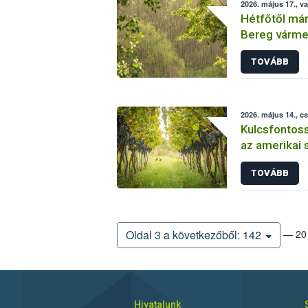
2026. május 17., v
Hétfőtől má
Bereg várme
tűzgyújtási t
TOVÁBB
2026. május 14., c
Kulcsfontos
az amerikai 
védekezésb
TOVÁBB
— 20 
Oldal 3 a következőből: 142
Hivatalunk