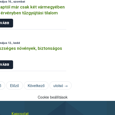
május 16., szombat
aptól már csak két vármegyében
 érvényben tűzgyújtási tilalom
VÁBB
május 12., kedd
zséges növények, biztonságos
VÁBB
ő
Előző
Következő
utolsó →
Cookie beállítások
Kapcsolat