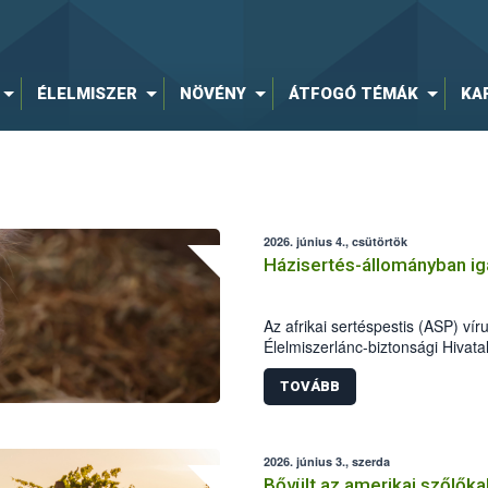
ÉLELMISZER
NÖVÉNY
ÁTFOGÓ TÉMÁK
KA
2026. június 4., csütörtök
Házisertés-állományban iga
Az afrikai sertéspestis (ASP) vír
Élelmiszerlánc-biztonsági Hivata
Szatmár-Bereg vármegyei házise
főállatorvos azonnali hatósági i
TOVÁBB
további terjedésének megakadál
jelentőségű, mivel Magyarország
házi sertésekben. A hatóság a se
2026. június 3., szerda
szigorú betartására kéri.
Bővült az amerikai szőlők