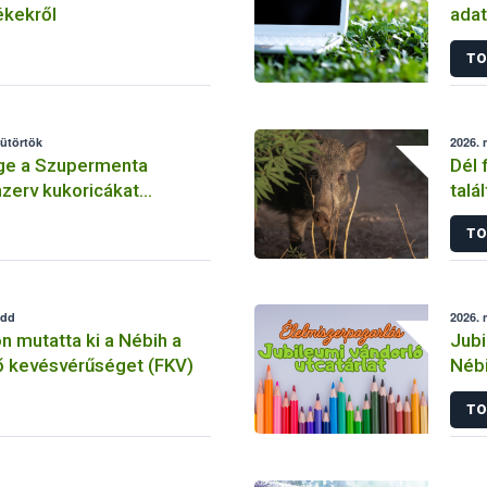
ékekről
adat
exp
TO
sütörtök
2026. 
ge a Szupermenta
Dél 
nzerv kukoricákat
talá
a Nébih
afri
TO
edd
2026. 
n mutatta ki a Nébih a
Jubi
ő kevésvérűséget (FKV)
Nébi
TO