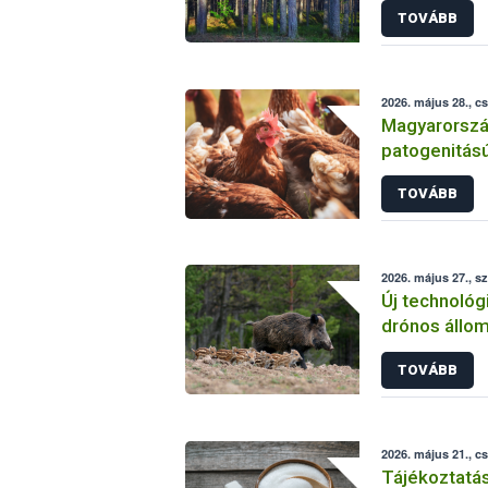
TOVÁBB
2026. május 28., c
Magyarorszá
patogenitású
TOVÁBB
2026. május 27., s
Új technológ
drónos állo
térségében
TOVÁBB
2026. május 21., c
Tájékoztatá