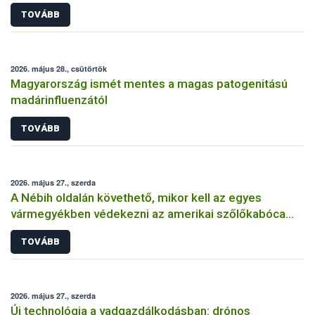
TOVÁBB
2026. május 28., csütörtök
Magyarország ismét mentes a magas patogenitású
madárinfluenzától
TOVÁBB
2026. május 27., szerda
A Nébih oldalán követhető, mikor kell az egyes
vármegyékben védekezni az amerikai szőlőkabóca
ellen
TOVÁBB
2026. május 27., szerda
Új technológia a vadgazdálkodásban: drónos