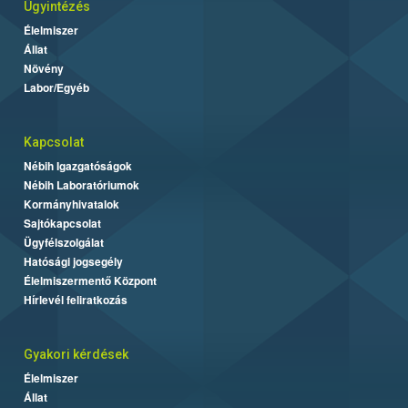
Ügyintézés
Élelmiszer
Állat
Növény
Labor/Egyéb
Kapcsolat
Nébih Igazgatóságok
Nébih Laboratóriumok
Kormányhivatalok
Sajtókapcsolat
Ügyfélszolgálat
Hatósági jogsegély
Élelmiszermentő Központ
Hírlevél feliratkozás
Gyakori kérdések
Élelmiszer
Állat