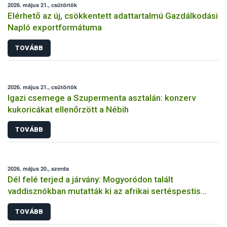
2026. május 21., csütörtök
Elérhető az új, csökkentett adattartalmú Gazdálkodási
Napló exportformátuma
TOVÁBB
2026. május 21., csütörtök
Igazi csemege a Szupermenta asztalán: konzerv
kukoricákat ellenőrzött a Nébih
TOVÁBB
2026. május 20., szerda
Dél felé terjed a járvány: Mogyoródon talált
vaddisznókban mutatták ki az afrikai sertéspestis
vírusát
TOVÁBB