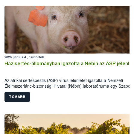
2026. június 4., csütörtök
Házisertés-állományban igazolta a Nébih az ASP jelenlé
Az afrikai sertéspestis (ASP) vírus jelenlétét igazolta a Nemzeti
Élelmiszerlánc-biztonsági Hivatal (Nébih) laboratóriuma egy Szabolc
Szatmár-Bereg vármegyei házisertés-állományban. Az országos
főállatorvos azonnali hatósági intézkedéseket rendelt el a betegség
TOVÁBB
további terjedésének megakadályozása érdekében. Az eset kiemelt
jelentőségű, mivel Magyarországon most először mutatták ki a vírus
házi sertésekben. A hatóság a sertéstartókat a járványvédelmi előír
szigorú betartására kéri.