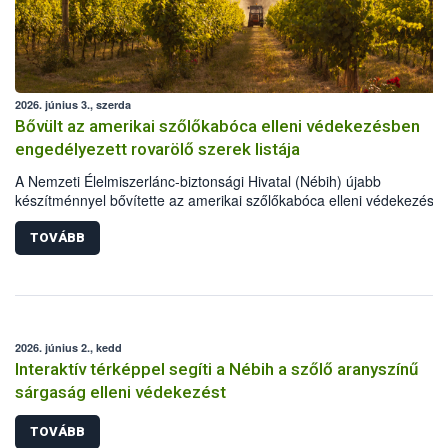
2026. június 3., szerda
Bővült az amerikai szőlőkabóca elleni védekezésben
engedélyezett rovarölő szerek listája
A Nemzeti Élelmiszerlánc-biztonsági Hivatal (Nébih) újabb
készítménnyel bővítette az amerikai szőlőkabóca elleni védekezésre
engedélyezett rovarölő szerek körét: immár 55 készítménnyel lehet
védekezni a szőlő aranyszínű sárgasága betegséget terjesztő károsí
TOVÁBB
ellen. A frissen engedélyt kapott szer, gazdaságokban és házikerte
egyaránt használható.
2026. június 2., kedd
Interaktív térképpel segíti a Nébih a szőlő aranyszínű
sárgaság elleni védekezést
TOVÁBB