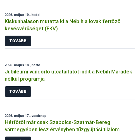
2026. május 19., kedd
Kiskunhalason mutatta ki a Nébih a lovak fertőző
kevésvérűséget (FKV)
TOVÁBB
2026. május 18., hétfő
Jubileumi vándorló utcatárlatot indít a Nébih Maradék
nélkül programja
TOVÁBB
2026. május 17., vasárnap
Hétfőtől már csak Szabolcs-Szatmár-Bereg
vármegyében lesz érvényben tűzgyújtási tilalom