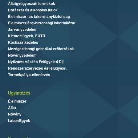
Állatgyógyászati termékek
Borászat és alkoholos italok
Élelmiszer- és takarmánybiztonság
Élelmiszerlánc-biztonsági laborhálózat
Járványvédelem
Kiemelt ügyek, EUTR
Kockázatkezelés
Mezőgazdasági genetikai erőforrások
Növényvédelem
Nyilvántartási és Felügyeleti Díj
Rendszerszervezés és felügyelet
Termékpálya-ellenőrzés
Ügyintézés
Élelmiszer
Állat
Növény
Labor/Egyéb