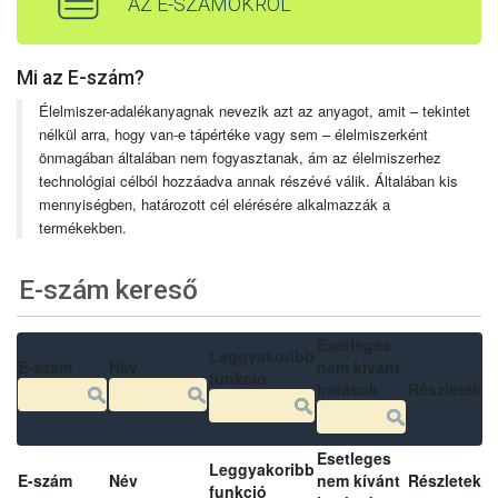
AZ E-SZÁMOKRÓL
Mi az E-szám?
Élelmiszer-adalékanyagnak nevezik azt az anyagot, amit – tekintet
nélkül arra, hogy van-e tápértéke vagy sem – élelmiszerként
önmagában általában nem fogyasztanak, ám az élelmiszerhez
technológiai célból hozzáadva annak részévé válik. Általában kis
mennyiségben, határozott cél elérésére alkalmazzák a
termékekben.
E-szám kereső
Esetleges
Leggyakoribb
E-szám
Név
nem kívánt
funkció
hatások
Részletek
Esetleges
Leggyakoribb
E-szám
Név
nem kívánt
Részletek
funkció