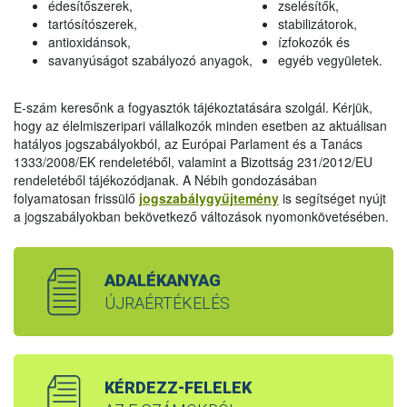
édesítőszerek,
zselésítők,
tartósítószerek,
stabilizátorok,
antioxidánsok,
ízfokozók és
savanyúságot szabályozó anyagok,
egyéb vegyületek.
E-szám keresőnk a fogyasztók tájékoztatására szolgál. Kérjük,
hogy az élelmiszeripari vállalkozók minden esetben az aktuálisan
hatályos jogszabályokból, az Európai Parlament és a Tanács
1333/2008/EK rendeletéből, valamint a Bizottság 231/2012/EU
rendeletéből tájékozódjanak. A Nébih gondozásában
folyamatosan frissülő
jogszabálygyűjtemény
is segítséget nyújt
a jogszabályokban bekövetkező változások nyomonkövetésében.
ADALÉKANYAG
ÚJRAÉRTÉKELÉS
KÉRDEZZ-FELELEK