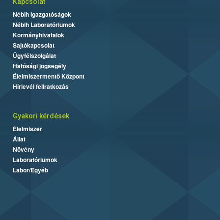
Kapcsolat
Nébih Igazgatóságok
Nébih Laboratóriumok
Kormányhivatalok
Sajtókapcsolat
Ügyfélszolgálat
Hatósági jogsegély
Élelmiszermentő Központ
Hírlevél feliratkozás
Gyakori kérdések
Élelmiszer
Állat
Növény
Laboratóriumok
Labor/Egyéb