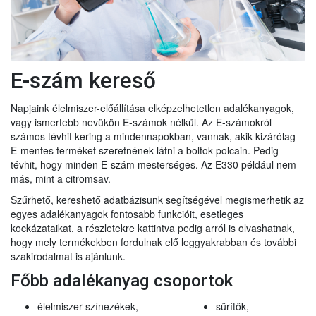
E-szám kereső
Napjaink élelmiszer-előállítása elképzelhetetlen adalékanyagok,
vagy ismertebb nevükön E-számok nélkül. Az E-számokról
számos tévhit kering a mindennapokban, vannak, akik kizárólag
E-mentes terméket szeretnének látni a boltok polcain. Pedig
tévhit, hogy minden E-szám mesterséges. Az E330 például nem
más, mint a citromsav.
Szűrhető, kereshető adatbázisunk segítségével megismerhetik az
egyes adalékanyagok fontosabb funkcióit, esetleges
kockázataikat, a részletekre kattintva pedig arról is olvashatnak,
hogy mely termékekben fordulnak elő leggyakrabban és további
szakirodalmat is ajánlunk.
Főbb adalékanyag csoportok
élelmiszer-színezékek,
sűrítők,