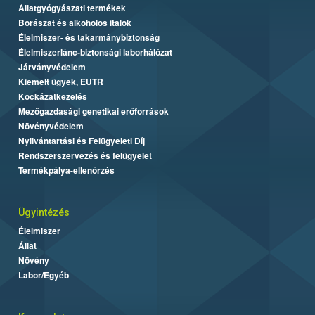
Állatgyógyászati termékek
Borászat és alkoholos italok
Élelmiszer- és takarmánybiztonság
Élelmiszerlánc-biztonsági laborhálózat
Járványvédelem
Kiemelt ügyek, EUTR
Kockázatkezelés
Mezőgazdasági genetikai erőforrások
Növényvédelem
Nyilvántartási és Felügyeleti Díj
Rendszerszervezés és felügyelet
Termékpálya-ellenőrzés
Ügyintézés
Élelmiszer
Állat
Növény
Labor/Egyéb