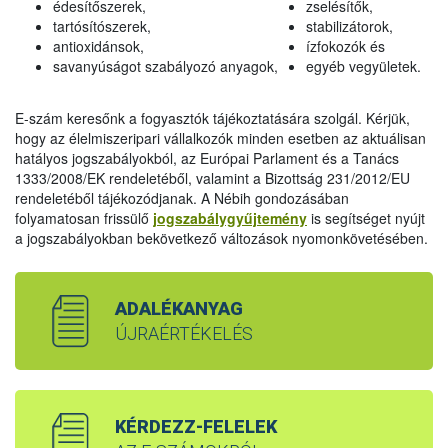
édesítőszerek,
zselésítők,
tartósítószerek,
stabilizátorok,
antioxidánsok,
ízfokozók és
savanyúságot szabályozó anyagok,
egyéb vegyületek.
E-szám keresőnk a fogyasztók tájékoztatására szolgál. Kérjük,
hogy az élelmiszeripari vállalkozók minden esetben az aktuálisan
hatályos jogszabályokból, az Európai Parlament és a Tanács
1333/2008/EK rendeletéből, valamint a Bizottság 231/2012/EU
rendeletéből tájékozódjanak. A Nébih gondozásában
folyamatosan frissülő
jogszabálygyűjtemény
is segítséget nyújt
a jogszabályokban bekövetkező változások nyomonkövetésében.
ADALÉKANYAG
ÚJRAÉRTÉKELÉS
KÉRDEZZ-FELELEK