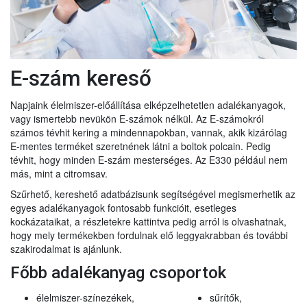
E-szám kereső
Napjaink élelmiszer-előállítása elképzelhetetlen adalékanyagok,
vagy ismertebb nevükön E-számok nélkül. Az E-számokról
számos tévhit kering a mindennapokban, vannak, akik kizárólag
E-mentes terméket szeretnének látni a boltok polcain. Pedig
tévhit, hogy minden E-szám mesterséges. Az E330 például nem
más, mint a citromsav.
Szűrhető, kereshető adatbázisunk segítségével megismerhetik az
egyes adalékanyagok fontosabb funkcióit, esetleges
kockázataikat, a részletekre kattintva pedig arról is olvashatnak,
hogy mely termékekben fordulnak elő leggyakrabban és további
szakirodalmat is ajánlunk.
Főbb adalékanyag csoportok
élelmiszer-színezékek,
sűrítők,