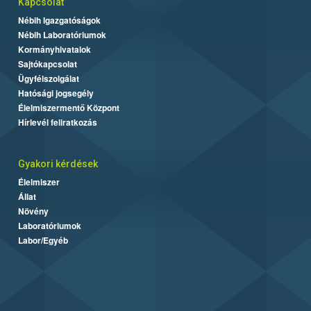
Kapcsolat
Nébih Igazgatóságok
Nébih Laboratóriumok
Kormányhivatalok
Sajtókapcsolat
Ügyfélszolgálat
Hatósági jogsegély
Élelmiszermentő Központ
Hírlevél feliratkozás
Gyakori kérdések
Élelmiszer
Állat
Növény
Laboratóriumok
Labor/Egyéb