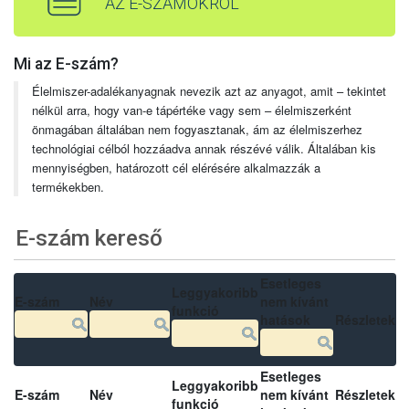
AZ E-SZÁMOKRÓL
Mi az E-szám?
Élelmiszer-adalékanyagnak nevezik azt az anyagot, amit – tekintet
nélkül arra, hogy van-e tápértéke vagy sem – élelmiszerként
önmagában általában nem fogyasztanak, ám az élelmiszerhez
technológiai célból hozzáadva annak részévé válik. Általában kis
mennyiségben, határozott cél elérésére alkalmazzák a
termékekben.
E-szám kereső
Esetleges
Leggyakoribb
E-szám
Név
nem kívánt
funkció
hatások
Részletek
Esetleges
Leggyakoribb
E-szám
Név
nem kívánt
Részletek
funkció