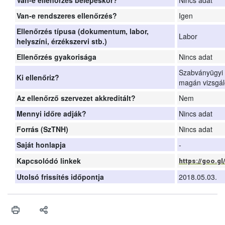
Van-e ellenőrzés belépéskor?
Nincs adat
Van-e rendszeres ellenőrzés?
Igen
Ellenőrzés típusa (dokumentum, labor,
Labor
helyszíni, érzékszervi stb.)
Ellenőrzés gyakorisága
Nincs adat
Szabványügyi Hi
Ki ellenőriz?
magán vizsgál
Az ellenőrző szervezet akkreditált?
Nem
Mennyi időre adják?
Nincs adat
Forrás (SzTNH)
Nincs adat
Saját honlapja
-
Kapcsolódó linkek
https://goo.gl
Utolsó frissítés időpontja
2018.05.03.