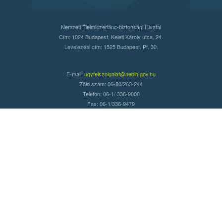
Nemzeti Élelmiszerlánc-biztonsági Hivatal
Cím: 1024 Budapest, Keleti Károly utca. 24.
Levelezési cím: 1525 Budapest. Pf. 30.
E-mail:
ugyfelszolgalat@nebih.gov.hu
Zöld szám: 06-80/263-244
Telefon: 06-1/ 336-9000
Fax: 06-1/336-9479