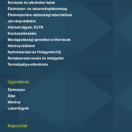
Borászat és alkoholos italok
Élelmiszer- és takarmánybiztonság
Élelmiszerlánc-biztonsági laborhálózat
Járványvédelem
Kiemelt ügyek, EUTR
Kockázatkezelés
Mezőgazdasági genetikai erőforrások
Növényvédelem
Nyilvántartási és Felügyeleti Díj
Rendszerszervezés és felügyelet
Termékpálya-ellenőrzés
Ügyintézés
Élelmiszer
Állat
Növény
Labor/Egyéb
Kapcsolat