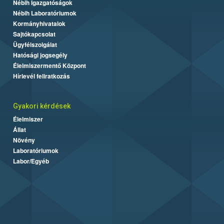
Nébih Igazgatóságok
Nébih Laboratóriumok
Kormányhivatalok
Sajtókapcsolat
Ügyfélszolgálat
Hatósági jogsegély
Élelmiszermentő Központ
Hírlevél feliratkozás
Gyakori kérdések
Élelmiszer
Állat
Növény
Laboratóriumok
Labor/Egyéb