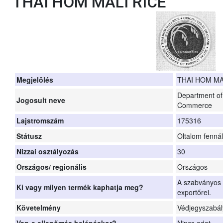
THAI HOM MALI RICE
Megjelölés
THAI HOM MA
Department of 
Jogosult neve
Commerce
Lajstromszám
175316
Státusz
Oltalom fennál
Nizzai osztályozás
30
Országos/ regionális
Országos
A szabványos 
Ki vagy milyen termék kaphatja meg?
exportőrei.
Követelmény
Védjegyszabál