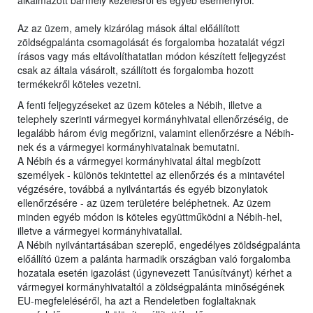
alkalmazott bármely kezelésről és egyéb eseményről.
Az az üzem, amely kizárólag mások által előállított
zöldségpalánta csomagolását és forgalomba hozatalát végzi
írásos vagy más eltávolíthatatlan módon készített feljegyzést
csak az általa vásárolt, szállított és forgalomba hozott
termékekről köteles vezetni.
A fenti feljegyzéseket az üzem köteles a Nébih, illetve a
telephely szerinti vármegyei kormányhivatal ellenőrzéséig, de
legalább három évig megőrizni, valamint ellenőrzésre a Nébih-
nek és a vármegyei kormányhivatalnak bemutatni.
A Nébih és a vármegyei kormányhivatal által megbízott
személyek - különös tekintettel az ellenőrzés és a mintavétel
végzésére, továbbá a nyilvántartás és egyéb bizonylatok
ellenőrzésére - az üzem területére beléphetnek. Az üzem
minden egyéb módon is köteles együttműködni a Nébih-hel,
illetve a vármegyei kormányhivatallal.
A Nébih nyilvántartásában szereplő, engedélyes zöldségpalánta
előállító üzem a palánta harmadik országban való forgalomba
hozatala esetén igazolást (úgynevezett Tanúsítványt) kérhet a
vármegyei kormányhivataltól a zöldségpalánta minőségének
EU-megfeleléséről, ha azt a Rendeletben foglaltaknak