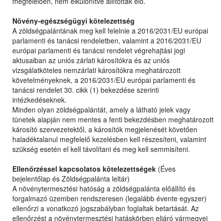
megfelelően, nem elkülönítve állították elő.
Növény-egészségügyi kötelezettség
A zöldségpalántának meg kell felelnie a 2016/2031/EU európai
parlamenti és tanácsi rendeletben, valamint a 2016/2031/EU
európai parlamenti és tanácsi rendelet végrehajtási jogi
aktusaiban az uniós zárlati károsítókra és az uniós
vizsgálatköteles nemzárlati károsítókra meghatározott
követelményeknek, a 2016/2031/EU európai parlamenti és
tanácsi rendelet 30. cikk (1) bekezdése szerinti
intézkedéseknek.
Minden olyan zöldségpalántát, amely a látható jelek vagy
tünetek alapján nem mentes a fenti bekezdésben meghatározott
károsító szervezetektől, a károsítók megjelenését követően
haladéktalanul megfelelő kezelésben kell részesíteni, valamint
szükség esetén el kell távolítani és meg kell semmisíteni.
Ellenőrzéssel kapcsolatos kötelezettségek
(Éves
bejelentőlap és Zöldségpalánta leltár)
A növénytermesztési hatóság a zöldségpalánta előállító és
forgalmazó üzemben rendszeresen (legalább évente egyszer)
ellenőrzi a vonatkozó jogszabályban foglaltak betartását. Az
ellenőrzést a növénytermesztési hatáskörben eljáró vármegyei