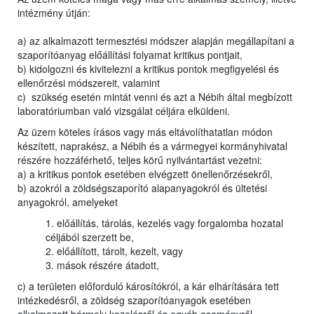
intézmény útján:
a) az alkalmazott termesztési módszer alapján megállapítani a
szaporítóanyag előállítási folyamat kritikus pontjait,
b) kidolgozni és kivitelezni a kritikus pontok megfigyelési és
ellenőrzési módszereit, valamint
c) szükség esetén mintát venni és azt a Nébih által megbízott
laboratóriumban való vizsgálat céljára elküldeni.
Az üzem köteles írásos vagy más eltávolíthatatlan módon
készített, naprakész, a Nébih és a vármegyei kormányhivatal
részére hozzáférhető, teljes körű nyilvántartást vezetni:
a) a kritikus pontok esetében elvégzett önellenőrzésekről,
b) azokról a zöldségszaporító alapanyagokról és ültetési
anyagokról, amelyeket
1. előállítás, tárolás, kezelés vagy forgalomba hozatal
céljából szerzett be,
2. előállított, tárolt, kezelt, vagy
3. mások részére átadott,
c) a területen előforduló károsítókról, a kár elhárítására tett
intézkedésről, a zöldség szaporítóanyagok esetében