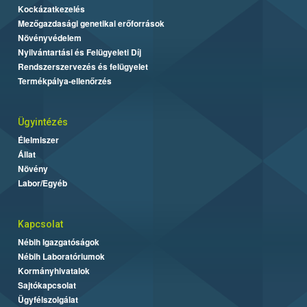
Kockázatkezelés
Mezőgazdasági genetikai erőforrások
Növényvédelem
Nyilvántartási és Felügyeleti Díj
Rendszerszervezés és felügyelet
Termékpálya-ellenőrzés
Ügyintézés
Élelmiszer
Állat
Növény
Labor/Egyéb
Kapcsolat
Nébih Igazgatóságok
Nébih Laboratóriumok
Kormányhivatalok
Sajtókapcsolat
Ügyfélszolgálat