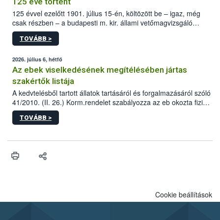
125 éve történt
125 évvel ezelőtt 1901. július 15-én, költözött be – igaz, még
csak részben – a budapesti m. kir. állami vetőmagvizsgáló
állomás a Kis Rókus utca 15. szám alatti, Czigler Győző által
TOVÁBB >
tervezett új épületébe.
2026. július 6, hétfő
Az ebek viselkedésének megítélésében jártas
szakértők listája
A kedvtelésből tartott állatok tartásáról és forgalmazásáról szóló
41/2010. (II. 26.) Korm.rendelet szabályozza az eb okozta fizikai
sérülés, illetve ennek veszélye keletkezésekor felmerülő
TOVÁBB >
hatósági feladatokat, valamint a veszélyes eb tartását és annak
engedélyezését. Ezen eljárások során szükség esetén be kell
vonni az ebek viselkedésének megítélésében jártas szakértőt.
Cookie beállítások