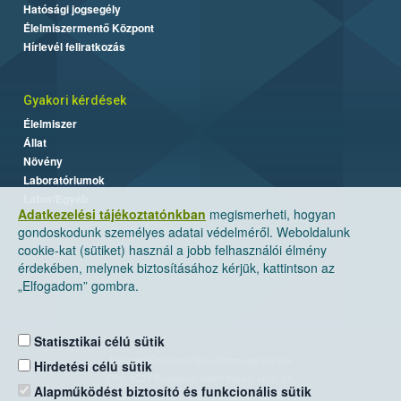
Hatósági jogsegély
Élelmiszermentő Központ
Hírlevél feliratkozás
Gyakori kérdések
Élelmiszer
Állat
Növény
Laboratóriumok
Labor/Egyéb
Adatkezelési tájékoztatónkban
megismerheti, hogyan
gondoskodunk személyes adatai védelméről. Weboldalunk
cookie-kat (sütiket) használ a jobb felhasználói élmény
érdekében, melynek biztosításához kérjük, kattintson az
„Elfogadom” gombra.
Statisztikai célú sütik
Nemzeti Élelmiszerlánc-biztonsági Hivatal
Hirdetési célú sütik
Cím: 1024 Budapest, Keleti Károly utca. 24.
Alapműködést biztosító és funkcionális sütik
Levelezési cím: 1525 Budapest. Pf. 30.