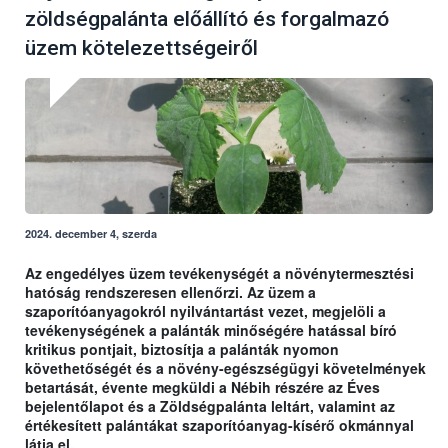
zöldségpalánta előállító és forgalmazó
üzem kötelezettségeiről
2024. december 4, szerda
Az engedélyes üzem tevékenységét a növénytermesztési
hatóság rendszeresen ellenőrzi. Az üzem a
szaporítóanyagokról nyilvántartást vezet, megjelöli a
tevékenységének a palánták minőségére hatással bíró
kritikus pontjait, biztosítja a palánták nyomon
követhetőségét és a növény-egészségügyi követelmények
betartását, évente megküldi a Nébih részére az Éves
bejelentőlapot és a Zöldségpalánta leltárt, valamint az
értékesített palántákat szaporítóanyag-kísérő okmánnyal
látja el.