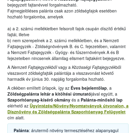
bejegyzett fajtanévvel forgalmazható.
Fajmegjelöléses palánta csak azon zöldségfajok esetében
hozható forgalomba, amelyek
a) a 2. számú mellékletben felsorolt fajok csupán díszítő értékű
fajtái, illetve
b) nem szerepelnek a 2. számú mellékletben, és a Nemzeti
Fajtajegyzék - Zöldségnövények B. és C. fejezetében, valamint
a Nemzeti Fajtajegyzék - Gyógy- és fűszernövények A és B
fejezeteiben nincsenek államilag elismert fajtaként bejegyezve.
A
Nemzeti Fajtajegyzékből
vagy a
Közösségi Fajtajegyzék
ből
visszavont zöldségfajták palántája a visszavonást követő
harmadik év június 30. napjáig forgalomba hozható.
A cikkben említett űrlapok, így az
Éves bejelentőlap
, a
Zöldségpalánta leltár a kitöltési útmutató
jával együtt, a
Szaporítóanyag-kísérő okmány
és a
Palánta-minősítő lap
elérhető az
Ügyintézés/Növény/Nyomtatványok útvonalon, a
Dísznövény és Zöldségpalánta Szaporítóanyag Felügyelet
cím alatt.
Palánta
: árutermő növény termesztéséhez alapanyagul