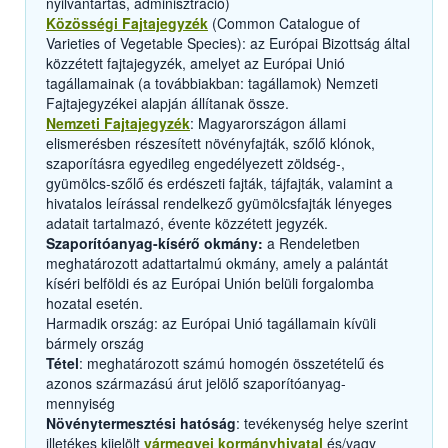
nyilvántartás, adminisztráció)
Közösségi Fajtajegyzék
(Common Catalogue of
Varieties of Vegetable Species): az Európai Bizottság által
közzétett fajtajegyzék, amelyet az Európai Unió
tagállamainak (a továbbiakban: tagállamok) Nemzeti
Fajtajegyzékei alapján állítanak össze.
Nemzeti Fajtajegyzék
: Magyarországon állami
elismerésben részesített növényfajták, szőlő klónok,
szaporításra egyedileg engedélyezett zöldség-,
gyümölcs-szőlő és erdészeti fajták, tájfajták, valamint a
hivatalos leírással rendelkező gyümölcsfajták lényeges
adatait tartalmazó, évente közzétett jegyzék.
Szaporítóanyag-kísérő okmány:
a Rendeletben
meghatározott adattartalmú okmány, amely a palántát
kíséri belföldi és az Európai Unión belüli forgalomba
hozatal esetén.
Harmadik ország: az Európai Unió tagállamain kívüli
bármely ország
Tétel
: meghatározott számú homogén összetételű és
azonos származású árut jelölő szaporítóanyag-
mennyiség
Növénytermesztési hatóság
: tevékenység helye szerint
illetékes kijelölt
vármegyei kormányhivatal
és/vagy