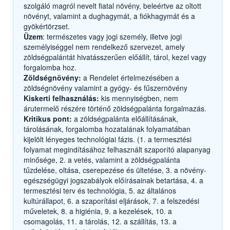
szolgáló magról nevelt fiatal növény, beleértve az oltott
növényt, valamint a dughagymát, a fiókhagymát és a
gyökértörzset.
Üzem
: természetes vagy jogi személy, illetve jogi
személyiséggel nem rendelkező szervezet, amely
zöldségpalántát hivatásszerűen előállít, tárol, kezel vagy
forgalomba hoz.
Zöldségnövény:
a Rendelet értelmezésében a
zöldségnövény valamint a gyógy- és fűszernövény
Kiskerti felhasználás:
kis mennyiségben, nem
árutermelő részére történő zöldségpalánta forgalmazás.
Kritikus pont:
a zöldségpalánta előállításának,
tárolásának, forgalomba hozatalának folyamatában
kijelölt lényeges technológiai fázis. (1. a termesztési
folyamat megindításához felhasznált szaporító alapanyag
minősége, 2. a vetés, valamint a zöldségpalánta
tűzdelése, oltása, cserepezése és ültetése, 3. a növény-
egészségügyi jogszabályok előírásainak betartása, 4. a
termesztési terv és technológia, 5. az általános
kultúrállapot, 6. a szaporítási eljárások, 7. a felszedési
műveletek, 8. a higiénia, 9. a kezelések, 10. a
csomagolás, 11. a tárolás, 12. a szállítás, 13. a