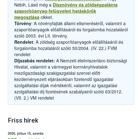
Nébih. Lásd még a
Dísznövény és zöldségpalánta
szaporítóanyag-felügyeleti hatáskörök
megoszlása
cikket.
Törvény
: A növényfajták állami elismeréséről, valamint a
szaporítóanyagok előállításáról és forgalomba hozataláról
szóló 2003. évi LII. törvény.
Rendelet
: A zöldség szaporítóanyagok előállításáról és
forgalomba hozataláról szóló 50/2004. (IV. 22.) FVM
rendelet
Díjszabás rendelet:
A Nemzeti élelmiszerlánc-biztonsági
Hivatal, valamint a vármegyei kormányhivatalok
mezőgazdasági szakigazgatási szervei előtt
kezdeményezett eljárásokban fizetendő igazgatási
szolgáltatási díjak mértékéről, valamint az igazgatási
szolgáltatási díj fizetésének szabályairól szóló 63/2012.
(VII. 2.) VM rendelet
Friss hírek
2026. július 15, szerda