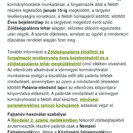
kormányhivatalok munkatársai, a forgalmazók által a Nébih
részére legkésőbb
január 15-ig
megküldött, a tárgyévi
tevékenységre vonatkozó, a Nébih honlapjáról letöltött, kitöltött
Éves bejelentőlap
és a tárgyévet megelőző évről szóló
Zöldségpalánta leltár
alapján, előzetes időpont-egyeztetés
után végzik. A szemle díjköteles, amelyet az ügyfél a mindenkori
díjszabás rendelet alapján fizet meg.
További információ a
Zöldségpalánta előállítói és
forgalmazói tevékenység éves bejelentéséről és a
zöldségpalánta leltár megküldéséről
című cikkben olvasható.
Az ellenőrzés alkalmával a vármegyei kormányhivatal
munkatársa elvégzi a kiszállítás előtt álló palánta tételek
minősítését, amennyiben az üzem a minősítendő tételekkel
kitöltött
Palánta-minősítő lap
ot az ellenőrzés időpontjára
kinyomtatva előkészíti. A palánták minősítését a vármegyei
kormányhivatal a Nébih által készített,
minőségi
paraméterekhez tartozó kódszámok
adásával végzi el.
Fajtanév-használat szabályai
A
Rendelet 2. számú mellékletében
felsorolt zöldségfajokból
árutermesztők részére palánta csak a
Nemzeti
Fajtajegyzék
ben, illetve a
Közösségi fajtajegyzék
ben