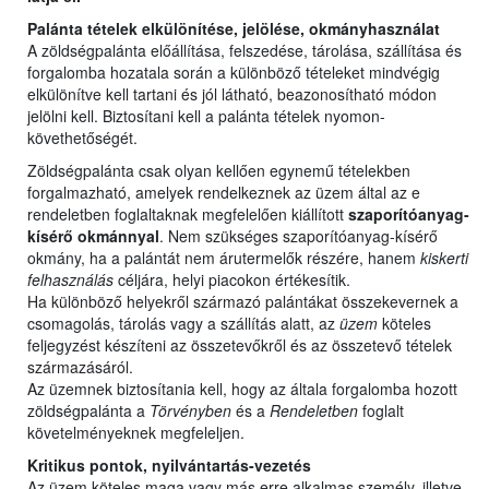
Palánta tételek elkülönítése, jelölése, okmányhasználat
A zöldségpalánta előállítása, felszedése, tárolása, szállítása és
forgalomba hozatala során a különböző tételeket mindvégig
elkülönítve kell tartani és jól látható, beazonosítható módon
jelölni kell. Biztosítani kell a palánta tételek nyomon-
követhetőségét.
Zöldségpalánta csak olyan kellően egynemű tételekben
forgalmazható, amelyek rendelkeznek az üzem által az e
rendeletben foglaltaknak megfelelően kiállított
szaporítóanyag-
kísérő okmánnyal
. Nem szükséges szaporítóanyag-kísérő
okmány, ha a palántát nem árutermelők részére, hanem
kiskerti
felhasználás
céljára, helyi piacokon értékesítik.
Ha különböző helyekről származó palántákat összekevernek a
csomagolás, tárolás vagy a szállítás alatt, az
üzem
köteles
feljegyzést készíteni az összetevőkről és az összetevő tételek
származásáról.
Az üzemnek biztosítania kell, hogy az általa forgalomba hozott
zöldségpalánta a
Törvényben
és a
Rendeletben
foglalt
követelményeknek megfeleljen.
Kritikus pontok, nyilvántartás-vezetés
Az üzem köteles maga vagy más erre alkalmas személy, illetve