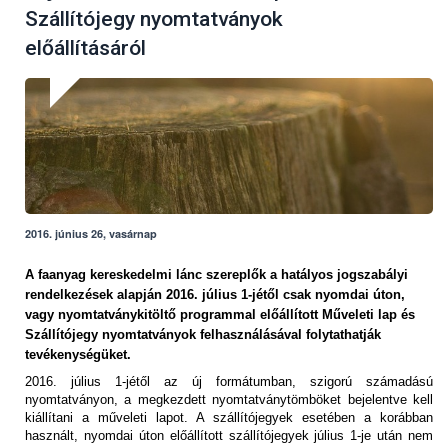
Szállítójegy nyomtatványok
előállításáról
2016. június 26, vasárnap
A faanyag kereskedelmi lánc szereplők a hatályos jogszabályi
rendelkezések alapján 2016. július 1-jétől csak nyomdai úton,
vagy nyomtatványkitöltő programmal előállított Műveleti lap és
Szállítójegy nyomtatványok felhasználásával folytathatják
tevékenységüket.
2016. július 1-jétől az új formátumban, szigorú számadású
nyomtatványon, a megkezdett nyomtatványtömböket bejelentve kell
kiállítani a műveleti lapot. A szállítójegyek esetében a korábban
használt, nyomdai úton előállított szállítójegyek július 1-je után nem