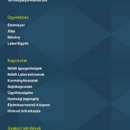
Ügyintézés
Élelmiszer
Állat
Növény
Labor/Egyéb
Kapcsolat
Nébih Igazgatóságok
Nébih Laboratóriumok
Kormányhivatalok
Sajtókapcsolat
Ügyfélszolgálat
Hatósági jogsegély
Élelmiszermentő Központ
Hírlevél feliratkozás
Gyakori kérdések