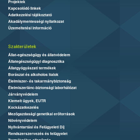
Projektek
Kapcsolódó linkek
Adatkezelési tájékoztató
Akadálymentességi nyilatkozat
Üzemeltetési információ
Szakterületek
Állat-egészségügy és állatvédelem
Állategészségügyi diagnosztika
Állatgyógyászati termékek
Borászat és alkoholos italok
Élelmiszer- és takarmánybiztonság
Élelmiszerlánc-biztonsági laborhálózat
Járványvédelem
Kiemelt ügyek, EUTR
Kockázatkezelés
Mezőgazdasági genetikai erőforrások
Növényvédelem
Nyilvántartási és Felügyeleti Díj
Rendszerszervezés és felügyelet
Termékpálya-ellenőrzés