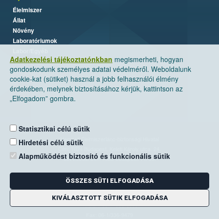
Élelmiszer
Állat
Növény
Laboratóriumok
Labor/Egyéb
Adatkezelési tájékoztatónkban
megismerheti, hogyan
gondoskodunk személyes adatai védelméről. Weboldalunk
cookie-kat (sütiket) használ a jobb felhasználói élmény
érdekében, melynek biztosításához kérjük, kattintson az
„Elfogadom” gombra.
Statisztikai célú sütik
Nemzeti Élelmiszerlánc-biztonsági Hivatal
Hirdetési célú sütik
Cím: 1024 Budapest, Keleti Károly utca. 24.
Alapműködést biztosító és funkcionális sütik
Levelezési cím: 1525 Budapest. Pf. 30.
ÖSSZES SÜTI ELFOGADÁSA
E-mail:
ugyfelszolgalat@nebih.gov.hu
Zöld szám: 06-80/263-244
KIVÁLASZTOTT SÜTIK ELFOGADÁSA
Telefon: 06-1/ 336-9000
Fax: 06-1/336-9479