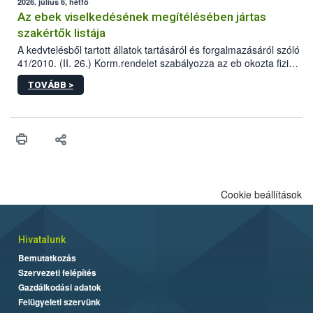
2026. július 6, hétfő
Az ebek viselkedésének megítélésében jártas
szakértők listája
A kedvtelésből tartott állatok tartásáról és forgalmazásáról szóló
41/2010. (II. 26.) Korm.rendelet szabályozza az eb okozta fizikai
sérülés, illetve ennek veszélye keletkezésekor felmerülő
TOVÁBB >
hatósági feladatokat, valamint a veszélyes eb tartását és annak
engedélyezését. Ezen eljárások során szükség esetén be kell
vonni az ebek viselkedésének megítélésében jártas szakértőt.
Cookie beállítások
Hivatalunk
Bemutatkozás
Szervezeti felépítés
Gazdálkodási adatok
Felügyeleti szervünk