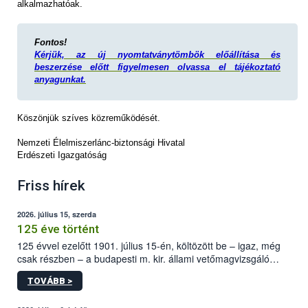
alkalmazhatóak.
Fontos!
Kérjük, az új nyomtatványtömbök előállítása és
beszerzése előtt figyelmesen olvassa el tájékoztató
anyagunkat.
Köszönjük szíves közreműködését.
Nemzeti Élelmiszerlánc-biztonsági Hivatal
Erdészeti Igazgatóság
Friss hírek
2026. július 15, szerda
125 éve történt
125 évvel ezelőtt 1901. július 15-én, költözött be – igaz, még
csak részben – a budapesti m. kir. állami vetőmagvizsgáló
állomás a Kis Rókus utca 15. szám alatti, Czigler Győző által
TOVÁBB >
tervezett új épületébe.