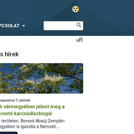
PCSOLAT
s hírek
augusztus 7, péntek
b vármegyében jelent meg a
srontó karcsúdíszbogár
 területen, Borsod-Abaúj-Zemplén
gyében is igazolta a Nemzeti
iszerlánc-biztonsági Hivatal (Nébih) a