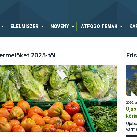
ÉLELMISZER
NÖVÉNY
ÁTFOGÓ TÉMÁK
KA
termelőket 2025-től
Fris
2026. 
Újab
kőri
Újabb
várme
Élelm