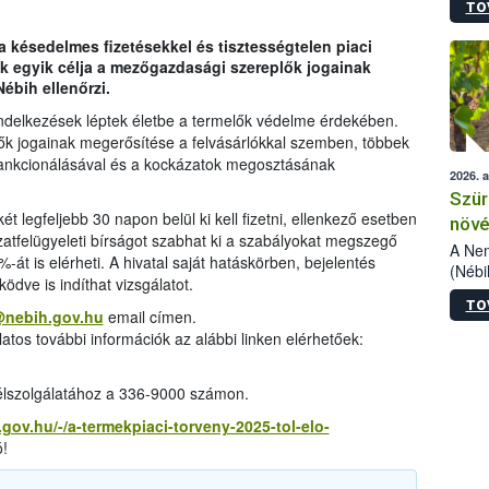
TO
kőris
jelen
 késedelmes fizetésekkel és tisztességtelen piaci
talál
k egyik célja a mezőgazdasági szereplők jogainak
azono
ébih ellenőrzi.
folyta
intéz
rendelkezések léptek életbe a termelők védelme érdekében.
össze
ők jogainak megerősítése a felvásárlókkal szemben, többek
érdek
zankcionálásával és a kockázatok megosztásának
2026. 
Szür
t legfeljebb 30 napon belül ki kell fizetni, ellenkező esetben
növé
zatfelügyeleti bírságot szabhat ki a szabályokat megszegő
szől
A Nem
át is elérheti. A hivatal saját hatáskörben, bejelentés
(Nébi
dve is indíthat vizsgálatot.
Klart
TO
módos
@nebih.gov.hu
email címen.
egész
latos további információk az alábbi linken elérhetőek:
felha
célja
félszolgálatához a 336-9000 számon.
lehet
Az Or
.gov.hu/-/a-termekpiaci-torveny-2025-tol-elo-
felha
!
terme