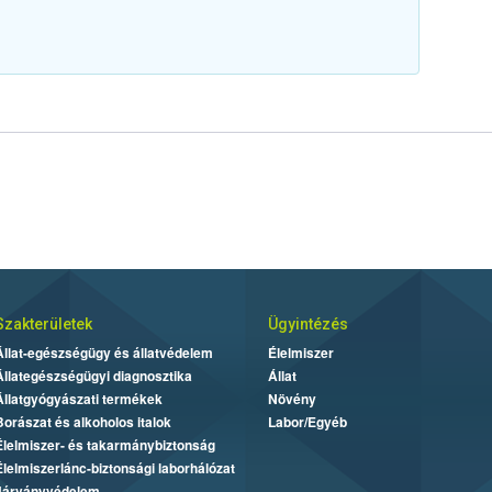
Szakterületek
Ügyintézés
Állat-egészségügy és állatvédelem
Élelmiszer
Állategészségügyi diagnosztika
Állat
Állatgyógyászati termékek
Növény
Borászat és alkoholos italok
Labor/Egyéb
Élelmiszer- és takarmánybiztonság
Élelmiszerlánc-biztonsági laborhálózat
Járványvédelem