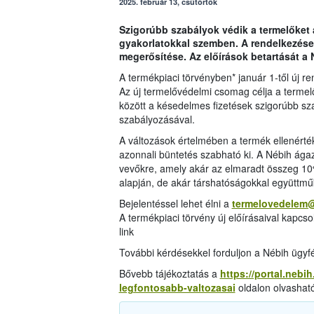
2025. február 13, csütörtök
Szigorúbb szabályok védik a termelőket a
gyakorlatokkal szemben. A rendelkezése
megerősítése. Az előírások betartását a N
A termékpiaci törvényben* január 1-től új 
Az új termelővédelmi csomag célja a termel
között a késedelmes fizetések szigorúbb s
szabályozásával.
A változások értelmében a termék ellenértéké
azonnali büntetés szabható ki. A Nébih ága
vevőkre, amely akár az elmaradt összeg 10%-
alapján, de akár társhatóságokkal együttműkö
Bejelentéssel lehet élni a
termelovedelem
A termékpiaci törvény új előírásaival kapcso
link
További kérdésekkel forduljon a Nébih ügy
Bővebb tájékoztatás a
https://portal.nebih
legfontosabb-valtozasai
oldalon olvasható