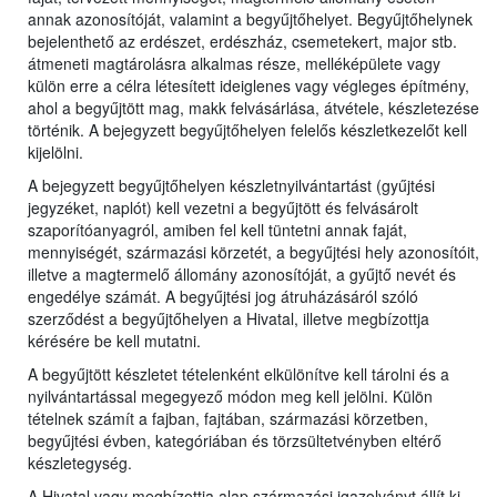
annak azonosítóját, valamint a begyűjtőhelyet. Begyűjtőhelynek
bejelenthető az erdészet, erdészház, csemetekert, major stb.
átmeneti magtárolásra alkalmas része, melléképülete vagy
külön erre a célra létesített ideiglenes vagy végleges építmény,
ahol a begyűjtött mag, makk felvásárlása, átvétele, készletezése
történik. A bejegyzett begyűjtőhelyen felelős készletkezelőt kell
kijelölni.
A bejegyzett begyűjtőhelyen készletnyilvántartást (gyűjtési
jegyzéket, naplót) kell vezetni a begyűjtött és felvásárolt
szaporítóanyagról, amiben fel kell tüntetni annak faját,
mennyiségét, származási körzetét, a begyűjtési hely azonosítóit,
illetve a magtermelő állomány azonosítóját, a gyűjtő nevét és
engedélye számát. A begyűjtési jog átruházásáról szóló
szerződést a begyűjtőhelyen a Hivatal, illetve megbízottja
kérésére be kell mutatni.
A begyűjtött készletet tételenként elkülönítve kell tárolni és a
nyilvántartással megegyező módon meg kell jelölni. Külön
tételnek számít a fajban, fajtában, származási körzetben,
begyűjtési évben, kategóriában és törzsültetvényben eltérő
készletegység.
A Hivatal vagy megbízottja alap származási igazolványt állít ki,