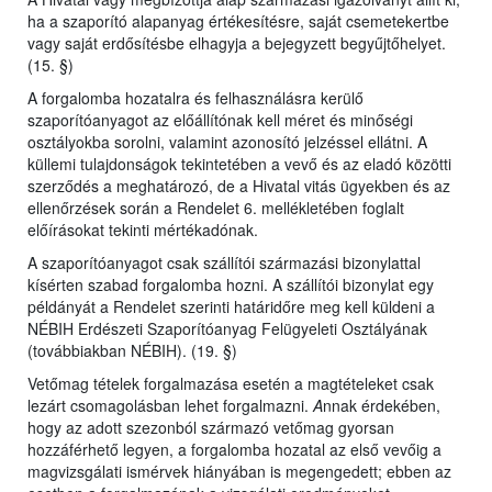
ha a szaporító alapanyag értékesítésre, saját csemetekertbe
vagy saját erdősítésbe elhagyja a bejegyzett begyűjtőhelyet.
(15. §)
A forgalomba hozatalra és felhasználásra kerülő
szaporítóanyagot az előállítónak kell méret és minőségi
osztályokba sorolni, valamint azonosító jelzéssel ellátni. A
küllemi tulajdonságok tekintetében a vevő és az eladó közötti
szerződés a meghatározó, de a Hivatal vitás ügyekben és az
ellenőrzések során a Rendelet 6. mellékletében foglalt
előírásokat tekinti mértékadónak.
A szaporítóanyagot csak szállítói származási bizonylattal
kísérten szabad forgalomba hozni. A szállítói bizonylat egy
példányát a Rendelet szerinti határidőre meg kell küldeni a
NÉBIH Erdészeti Szaporítóanyag Felügyeleti Osztályának
(továbbiakban NÉBIH). (19. §)
Vetőmag tételek forgalmazása esetén a magtételeket csak
lezárt csomagolásban lehet forgalmazni.
A
nnak érdekében,
hogy az adott szezonból származó vetőmag gyorsan
hozzáférhető legyen, a forgalomba hozatal az első vevőig a
magvizsgálati ismérvek hiányában is megengedett; ebben az