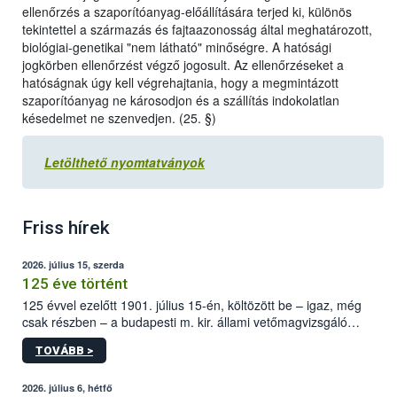
ellenőrzés a szaporítóanyag-előállítására terjed ki, különös
tekintettel a származás és fajtaazonosság által meghatározott,
biológiai-genetikai "nem látható" minőségre. A hatósági
jogkörben ellenőrzést végző jogosult. Az ellenőrzéseket a
hatóságnak úgy kell végrehajtania, hogy a megmintázott
szaporítóanyag ne károsodjon és a szállítás indokolatlan
késedelmet ne szenvedjen. (25. §)
Letölthető nyomtatványok
Friss hírek
2026. július 15, szerda
125 éve történt
125 évvel ezelőtt 1901. július 15-én, költözött be – igaz, még
csak részben – a budapesti m. kir. állami vetőmagvizsgáló
állomás a Kis Rókus utca 15. szám alatti, Czigler Győző által
TOVÁBB >
tervezett új épületébe.
2026. július 6, hétfő