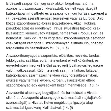
Erdészeti szaporítóanyag csak akkor forgalmazható, ha
azonosított származású, kiválasztott, kiemelt vagy vizsgált
kategóriába minősíthető és a szaporítóanyag-forrása szerepel a
(7) bekezdés szerinti nemzeti jegyzéken vagy az Európai Unió
közös szaporítóanyag-forrás jegyzékében. Akác (Robinia
pseudoacacia) és erdeifenyő (Pinus sylvestris) fajokból csak
kiválasztott, kiemelt vagy vizsgált, nemesnyár (Populus cv.) és
nemesfűz (Salix cv.) fajták vegetatív szaporítóanyaga esetében
csak vizsgált kategóriájú szaporítóanyag állítható elő, hozható
forgalomba és használható fel. (6., 8. §)
A szaporítóanyagot a szaporítás, előállítás, nevelés, tárolás,
feldolgozás, szállítás során tételenként el kell különíteni, és
egyértelműen meg kell jelölni az egyedi jóváhagyási egységre
való hivatkozással. Külön tételnek számít a fajban, fajtában,
kategóriában, származási helyben vagy törzsültetvényben,
gyűjtési vagy termési évben, korban, választékban eltérő
szaporítóanyag egy egységként kezelt mennyisége. (13. §)
A szaporító alapanyag begyűjtését és termelését a Hivatal
ellenőrzi. A szaporító alapanyagok származását (faj/fajta/klón
azonosságát) a Hivatal, illetve megbízottja igazolja alap
származási igazolvány kiállításával. (14. §)