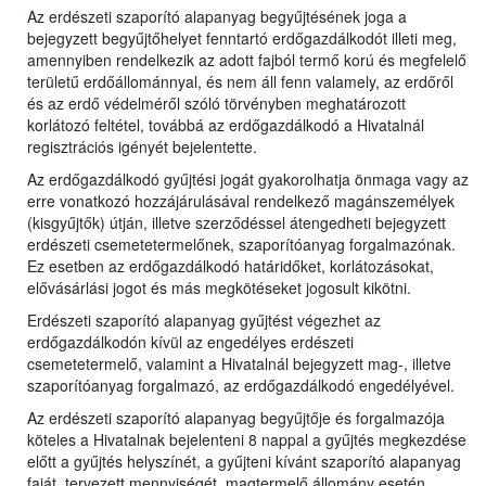
Az erdészeti szaporító alapanyag begyűjtésének joga a
bejegyzett begyűjtőhelyet fenntartó erdőgazdálkodót illeti meg,
amennyiben rendelkezik az adott fajból termő korú és megfelelő
területű erdőállománnyal, és nem áll fenn valamely, az erdőről
és az erdő védelméről szóló törvényben meghatározott
korlátozó feltétel, továbbá az erdőgazdálkodó a Hivatalnál
regisztrációs igényét bejelentette.
Az erdőgazdálkodó gyűjtési jogát gyakorolhatja önmaga vagy az
erre vonatkozó hozzájárulásával rendelkező magánszemélyek
(kisgyűjtők) útján, illetve szerződéssel átengedheti bejegyzett
erdészeti csemetetermelőnek, szaporítóanyag forgalmazónak.
Ez esetben az erdőgazdálkodó határidőket, korlátozásokat,
elővásárlási jogot és más megkötéseket jogosult kikötni.
Erdészeti szaporító alapanyag gyűjtést végezhet az
erdőgazdálkodón kívül az engedélyes erdészeti
csemetetermelő, valamint a Hivatalnál bejegyzett mag-, illetve
szaporítóanyag forgalmazó, az erdőgazdálkodó engedélyével.
Az erdészeti szaporító alapanyag begyűjtője és forgalmazója
köteles a Hivatalnak bejelenteni 8 nappal a gyűjtés megkezdése
előtt a gyűjtés helyszínét, a gyűjteni kívánt szaporító alapanyag
faját, tervezett mennyiségét, magtermelő állomány esetén