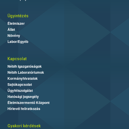
Ügyintézés
Élelmiszer
Állat
Növény
Labor/Egyéb
Kapcsolat
Nébih Igazgatóságok
Nébih Laboratóriumok
Kormányhivatalok
Sajtókapcsolat
Ügyfélszolgálat
Hatósági jogsegély
Élelmiszermentő Központ
Hírlevél feliratkozás
Gyakori kérdések