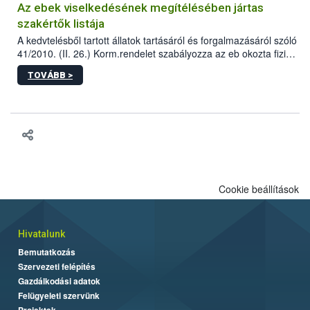
Az ebek viselkedésének megítélésében jártas
szakértők listája
A kedvtelésből tartott állatok tartásáról és forgalmazásáról szóló
41/2010. (II. 26.) Korm.rendelet szabályozza az eb okozta fizikai
sérülés, illetve ennek veszélye keletkezésekor felmerülő
TOVÁBB >
hatósági feladatokat, valamint a veszélyes eb tartását és annak
engedélyezését. Ezen eljárások során szükség esetén be kell
vonni az ebek viselkedésének megítélésében jártas szakértőt.
Cookie beállítások
Hivatalunk
Bemutatkozás
Szervezeti felépítés
Gazdálkodási adatok
Felügyeleti szervünk
Projektek