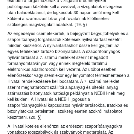
esetben a forgalmazónak a vizsgálati eredményeket
pótlólagosan közölnie kell a vevővel, a vizsgálatok elvégzése
után haladéktalanul, de legkésőbb 30 napon belül meg kell
küldeni a származási bizonylat rovatainak kitöltéséhez
szükséges magvizsgálati adatokat. (19. §)
Az engedélyes csemetekertek, a bejegyzett begyűjtőhelyek és a
szaporítóanyag forgalmazók kötelesek nyilvántartást vezetni
minden készletről. A nyilvántartáshoz össze kell gyűjteni az
egyes tételekhez tartozó bizonylatokat. A szaporítóanyagok
nyilvántartását a 7. számú melléklet szerint megadott
formanyomtatványon vagy ennek megfelelő tartalmú
elektronikus adathordozón kell vezetni. Az utóbbi esetben
ellenőrzéskor vagy szemlekor egy lenyomatot térítésmentesen a
Hivatal rendelkezésére kell bocsátani. A 7. számú melléklet
szerint meghatározott szállítói alapanyag és ültetési anyag
származási bizonylatok hatósági példányait a NÉBIH-nek meg
kell küldeni. A Hivatal és a NÉBIH jogosult a
szaporítóanyagokkal kapcsolatos nyilvántartásokba, iratokba és
bizonylatokba betekinteni, szükség esetén azokról másolatot
készíttetni. (20. §)
A Hivatal köteles ellenőrizni az erdészeti szaporítóanyagokra
vonatkozó jogszabályok és szabványok megtartását. Az