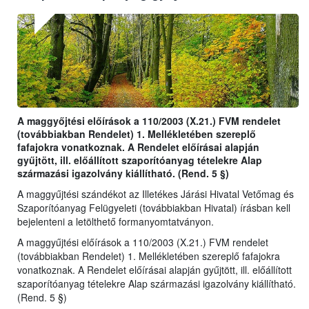
A maggyőjtési előírások a 110/2003 (X.21.) FVM rendelet
(továbbiakban Rendelet) 1. Mellékletében szereplő
fafajokra vonatkoznak. A Rendelet előírásai alapján
gyűjtött, ill. előállított szaporítóanyag tételekre Alap
származási igazolvány kiállítható. (Rend. 5 §)
A maggyűjtési szándékot az Illetékes Járási Hivatal Vetőmag és
Szaporítóanyag Felügyeleti (továbbiakban Hivatal) írásban kell
bejelenteni a letölthető formanyomtatványon.
A maggyűjtési előírások a 110/2003 (X.21.) FVM rendelet
(továbbiakban Rendelet) 1. Mellékletében szereplő fafajokra
vonatkoznak. A Rendelet előírásai alapján gyűjtött, ill. előállított
szaporítóanyag tételekre Alap származási igazolvány kiállítható.
(Rend. 5 §)