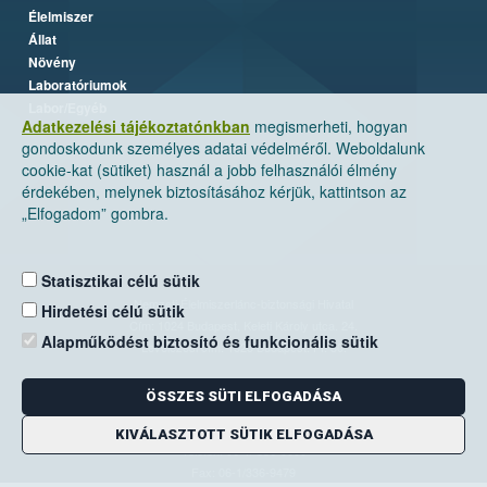
Élelmiszer
Állat
Növény
Laboratóriumok
Labor/Egyéb
Adatkezelési tájékoztatónkban
megismerheti, hogyan
gondoskodunk személyes adatai védelméről. Weboldalunk
cookie-kat (sütiket) használ a jobb felhasználói élmény
érdekében, melynek biztosításához kérjük, kattintson az
„Elfogadom” gombra.
Statisztikai célú sütik
Nemzeti Élelmiszerlánc-biztonsági Hivatal
Hirdetési célú sütik
Cím: 1024 Budapest, Keleti Károly utca. 24.
Alapműködést biztosító és funkcionális sütik
Levelezési cím: 1525 Budapest. Pf. 30.
ÖSSZES SÜTI ELFOGADÁSA
E-mail:
ugyfelszolgalat@nebih.gov.hu
Zöld szám: 06-80/263-244
KIVÁLASZTOTT SÜTIK ELFOGADÁSA
Telefon: 06-1/ 336-9000
Fax: 06-1/336-9479