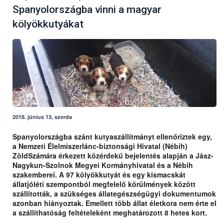
Spanyolországba vinni a magyar
kölyökkutyákat
2018. június 13, szerda
Spanyolországba szánt kutyaszállítmányt ellenőriztek egy,
a Nemzeti Élelmiszerlánc-biztonsági Hivatal (Nébih)
ZöldSzámára érkezett közérdekű bejelentés alapján a Jász-
Nagykun-Szolnok Megyei Kormányhivatal és a Nébih
szakemberei. A 97 kölyökkutyát és egy kismacskát
állatjóléti szempontból megfelelő körülmények között
szállították, a szükséges állategészségügyi dokumentumok
azonban hiányoztak. Emellett több állat életkora nem érte el
a szállíthatóság feltételeként meghatározott 8 hetes kort.