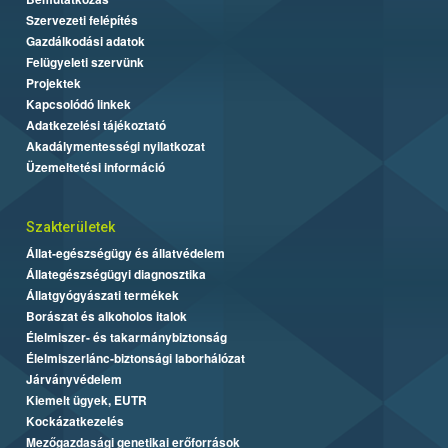
Szervezeti felépítés
Gazdálkodási adatok
Felügyeleti szervünk
Projektek
Kapcsolódó linkek
Adatkezelési tájékoztató
Akadálymentességi nyilatkozat
Üzemeltetési információ
Szakterületek
Állat-egészségügy és állatvédelem
Állategészségügyi diagnosztika
Állatgyógyászati termékek
Borászat és alkoholos italok
Élelmiszer- és takarmánybiztonság
Élelmiszerlánc-biztonsági laborhálózat
Járványvédelem
Kiemelt ügyek, EUTR
Kockázatkezelés
Mezőgazdasági genetikai erőforrások