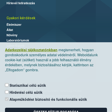
Hírlevél feliratkozás
Gyakori kérdések
Élelmiszer
Állat
Növény
Laboratóriumok
Labor/Egyéb
Adatkezelési tájékoztatónkban
megismerheti, hogyan
gondoskodunk személyes adatai védelméről. Weboldalunk
cookie-kat (sütiket) használ a jobb felhasználói élmény
érdekében, melynek biztosításához kérjük, kattintson az
„Elfogadom” gombra.
Statisztikai célú sütik
Nemzeti Élelmiszerlánc-biztonsági Hivatal
Hirdetési célú sütik
Cím: 1024 Budapest, Keleti Károly utca. 24.
Alapműködést biztosító és funkcionális sütik
Levelezési cím: 1525 Budapest. Pf. 30.
ÖSSZES SÜTI ELFOGADÁSA