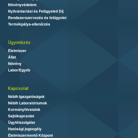
Növényvédelem
Nyilvántartási és Felügyeleti Díj
Rendszerszervezés és felügyelet
Termékpálya-ellenőrzés
Ügyintézés
Élelmiszer
Állat
Növény
Labor/Egyéb
Kapcsolat
Nébih Igazgatóságok
Nébih Laboratóriumok
Kormányhivatalok
Sajtókapcsolat
Ügyfélszolgálat
Hatósági jogsegély
Élelmiszermentő Központ