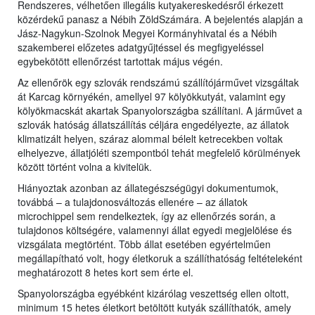
Rendszeres, vélhetően illegális kutyakereskedésről érkezett
közérdekű panasz a Nébih ZöldSzámára. A bejelentés alapján a
Jász-Nagykun-Szolnok Megyei Kormányhivatal és a Nébih
szakemberei előzetes adatgyűjtéssel és megfigyeléssel
egybekötött ellenőrzést tartottak május végén.
Az ellenőrök egy szlovák rendszámú szállítójárművet vizsgáltak
át Karcag környékén, amellyel 97 kölyökkutyát, valamint egy
kölyökmacskát akartak Spanyolországba szállítani. A járművet a
szlovák hatóság állatszállítás céljára engedélyezte, az állatok
klimatizált helyen, száraz alommal bélelt ketrecekben voltak
elhelyezve, állatjóléti szempontból tehát megfelelő körülmények
között történt volna a kivitelük.
Hiányoztak azonban az állategészségügyi dokumentumok,
továbbá – a tulajdonosváltozás ellenére – az állatok
microchippel sem rendelkeztek, így az ellenőrzés során, a
tulajdonos költségére, valamennyi állat egyedi megjelölése és
vizsgálata megtörtént. Több állat esetében egyértelműen
megállapítható volt, hogy életkoruk a szállíthatóság feltételeként
meghatározott 8 hetes kort sem érte el.
Spanyolországba egyébként kizárólag veszettség ellen oltott,
minimum 15 hetes életkort betöltött kutyák szállíthatók, amely