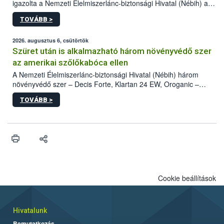
igazolta a Nemzeti Élelmiszerlánc-biztonsági Hivatal (Nébih) a
kőrisrontó karcsúdíszbogár (Agrilus planipennis) jelenlétét. A
TOVÁBB >
kártevőt nem csak színcsapdában találták meg, de már fertőzött
fában is azonosították. A növényvédelmi szakemberek folytatják
az intenzív felderítést, emellett az intézkedéseket a szlovák
2026. augusztus 6, csütörtök
hatósággal is összehangolják a terjedés megállítása érdekében.
Szüret után is alkalmazható három növényvédő szer
az amerikai szőlőkabóca ellen
A Nemzeti Élelmiszerlánc-biztonsági Hivatal (Nébih) három
növényvédő szer – Decis Forte, Klartan 24 EW, Oroganic –
engedélyokiratát módosította, így azok a szüretet követően,
TOVÁBB >
egészen a vesszőérettség (BBCH 91) stádiumáig
felhasználhatóak a szőlőben. A kiterjesztések célja, hogy a korai
érésű szőlőkben is legyen lehetőség a károsító elleni további
védekezésre. Az Oroganic készítmény kis kiszerelésben kiskerti
felhasználók számára is elérhető és ökológiai termesztésben is
engedélyezett.
Cookie beállítások
Hivatalunk
Bemutatkozás