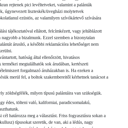
ran rejtenek pici levéltetveket, valamint a palánták
ok, úgynevezett liszteskék/üvegházi molytetvek
kolatlanul ezüstös, az valamilyen szívókártevő szívására
ási tájékoztatóval ellátott, felcímkézett, vagy jeltáblázott
 nagyobb a bizalmunk. Ezzel szemben a bizonytalan
palántát árusító, a későbbi reklamációra lehetőséget nem
erülni.
ntartott, hatóság által ellenőrzött, hivatásos
 termékei megtalálhatók sok árudában, kertészeti
élelmiszert forgalmazó áruházakban is. Ha ezeken a
ésük merül fel, a boltok szakembereitől kérhetnek tanácsot a
ely zöldségfélék, milyen típusú palántáira van szükségük.
y édes, tölteni való, kaliforniai, paradicsomalakú,
aszthatunk.
 cél határozza meg a választást. Friss fogyasztásra sokan a
lusz) típusokat szeretik, de van, aki a lédús, nagy