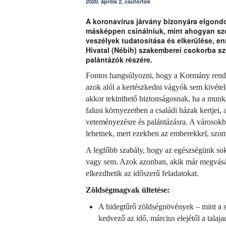
2020. április 2, csütörtök
A koronavírus járvány bizonyára elgondol
másképpen csinálniuk, mint ahogyan szo
veszélyek tudatosítása és elkerülése, e
Hivatal (Nébih) szakemberei csokorba s
palántázók részére.
Fontos hangsúlyozni, hogy a Kormány rende
azok alól a kertészkedni vágyók sem kivéte
akkor tekinthető biztonságosnak, ha a munk
falusi környezetben a családi házak kertjei, 
veteményezésre és palántázásra. A városokba
lehetnek, mert ezekben az emberekkel, szoms
A legfőbb szabály, hogy az egészségünk sok
vagy sem. Azok azonban, akik már megvásár
elkezdhetik az időszerű feladatokat.
Zöldségmagvak ültetése:
A hidegtűrő zöldségnövények – mint a sá
kedvező az idő, március elejétől a tal