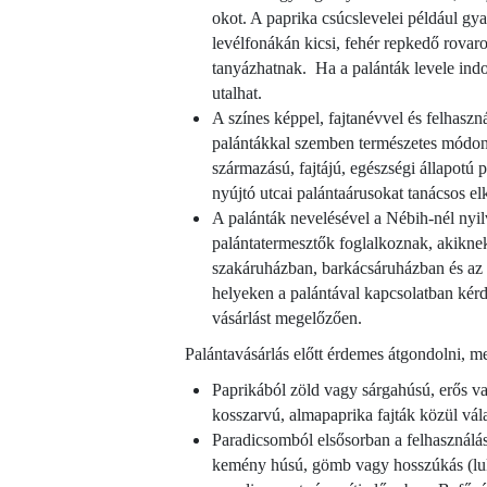
okot. A paprika csúcslevelei például gyak
levélfonákán kicsi, fehér repkedő rovar
tanyázhatnak. Ha a palánták levele indo
utalhat.
A színes képpel, fajtanévvel és felhasznál
palántákkal szemben természetes módon
származású, fajtájú, egészségi állapotú 
nyújtó utcai palántaárusokat tanácsos elk
A palánták nevelésével a Nébih-nél nyilvá
palántatermesztők foglalkoznak, akiknek
szakáruházban, barkácsáruházban és az 
helyeken a palántával kapcsolatban kérd
vásárlást megelőzően.
Palántavásárlás előtt érdemes átgondolni, m
Paprikából zöld vagy sárgahúsú, erős vag
kosszarvú, almapaprika fajták közül vál
Paradicsomból elsősorban a felhasználási
kemény húsú, gömb vagy hosszúkás (lukul