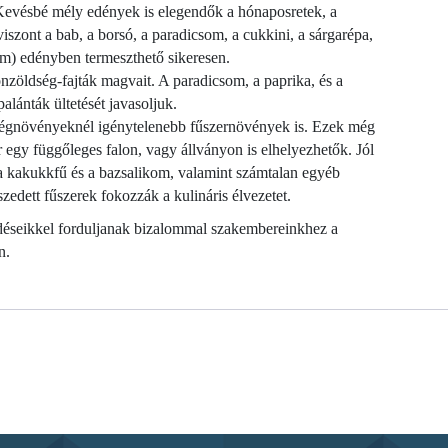
 Kevésbé mély edények is elegendők a hónaposretek, a
viszont a bab, a borsó, a paradicsom, a cukkini, a sárgarépa,
cm) edényben termeszthető sikeresen.
zöldség-fajták magvait. A paradicsom, a paprika, és a
alánták ültetését javasoljuk.
dségnövényeknél igénytelenebb fűszernövények is. Ezek még
r egy függőleges falon, vagy állványon is elhelyezhetők. Jól
, a kakukkfű és a bazsalikom, valamint számtalan egyéb
zedett fűszerek fokozzák a kulináris élvezetet.
rdéseikkel forduljanak bizalommal szakembereinkhez a
n.