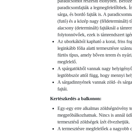
paradicsomot részesíti előnyben. Befőzé
paradicsomfajták a legmegfelelőbbek. Í
sárga, és bordó fajták is. A paradicsomn
(futó) és a közép nagy (féldeterminált)
alacsony (determinált) fajtáknál a támre
folytonnövőek, ezek is támrendszert igé
Az uborkákból kapható a korai, friss fo
leginkább fólia alatti termesztésre szán
fürtös típus, amely bőven terem és nyári,
megfelelő.
A spárgatökből vannak nagy helyigényű f
legtöbbször attól függ, hogy mennyi he
A sárgadinnyének vannak zöld- és sárga
fajtái.
Kertészkedés a balkonon:
Egy-egy erre alkalmas zöldségnövény te
megpróbálkozhatnak. Nincs is annál üdít
termesztésű zöldségek ízét élvezhetjük.
A termesztésre megfelelőek a nagyobb cs