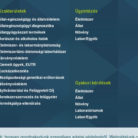
Szakterületek
Ügyintézés
Állat-egészségügy és állatvédelem
Élelmiszer
Állategészségügyi diagnosztika
Állat
Állatgyógyászati termékek
Növény
Borászat és alkoholos italok
Labor/Egyéb
Élelmiszer- és takarmánybiztonság
Élelmiszerlánc-biztonsági laborhálózat
Járványvédelem
Kiemelt ügyek, EUTR
Kockázatkezelés
Mezőgazdasági genetikai erőforrások
Gyakori kérdések
Növényvédelem
Nyilvántartási és Felügyeleti Díj
Élelmiszer
Rendszerszervezés és felügyelet
Állat
Termékpálya-ellenőrzés
Növény
Laboratóriumok
Labor/Egyéb
, hogyan gondoskodunk személyes adatai védelméről. Weboldalunk cook