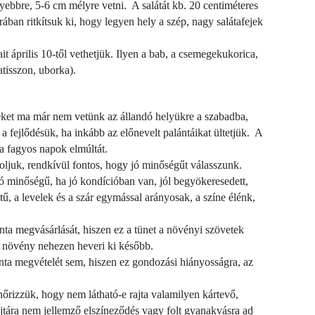
ebbre, 5-6 cm mélyre vetni. A salátát kb. 20 centiméteres
ban ritkítsuk ki, hogy legyen hely a szép, nagy salátafejek
április 10-től vethetjük. Ilyen a bab, a csemegekukorica,
atisszon, uborka).
et ma már nem vetünk az állandó helyükre a szabadba,
 fejlődésük, ha inkább az előnevelt palántáikat ültetjük. A
 a fagyos napok elmúltát.
oljuk, rendkívül fontos, hogy jó minőségűt válasszunk.
ó minőségű, ha jó kondícióban van, jól begyökeresedett,
tű, a levelek és a szár egymással arányosak, a színe élénk,
ta megvásárlását, hiszen ez a tünet a növényi szövetek
b növény nehezen heveri ki később.
nta megvételét sem, hiszen ez gondozási hiányosságra, az
enőrizzük, hogy nem látható-e rajta valamilyen kártevő,
jtára nem jellemző elszíneződés vagy folt gyanakvásra ad