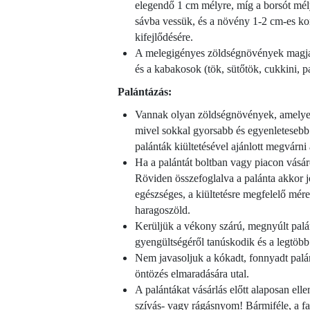
elegendő 1 cm mélyre, míg a borsót mély
sávba vessük, és a növény 1-2 cm-es korá
kifejlődésére.
A melegigényes zöldségnövények magjait 
és a kabakosok (tök, sütőtök, cukkini, p
Palántázás:
Vannak olyan zöldségnövények, amelyek
mivel sokkal gyorsabb és egyenletesebb a
palánták kiültetésével ajánlott megvárni
Ha a palántát boltban vagy piacon vásár
Röviden összefoglalva a palánta akkor j
egészséges, a kiültetésre megfelelő mére
haragoszöld.
Kerüljük a vékony szárú, megnyúlt palán
gyengültségéről tanúskodik és a legtöb
Nem javasoljuk a kókadt, fonnyadt palá
öntözés elmaradására utal.
A palántákat vásárlás előtt alaposan ell
szívás- vagy rágásnyom! Bármiféle, a fa