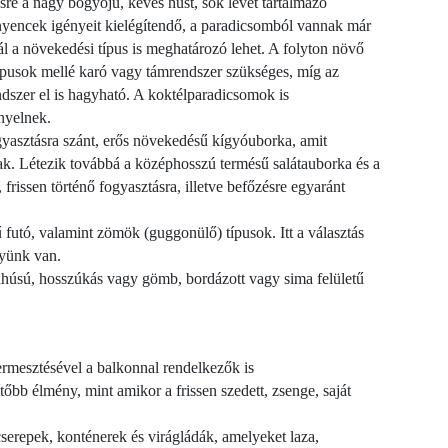
sre a nagy bogyójú, kevés húst, sok levet tartalmazó
nyencek igényeit kielégítendő, a paradicsomból vannak már
ál a növekedési típus is meghatározó lehet. A folyton növő
 típusok mellé karó vagy támrendszer szükséges, míg az
ndszer el is hagyható. A koktélparadicsomok is
nyelnek.
gyasztásra szánt, erős növekedésű kígyóuborka, amit
nak. Létezik továbbá a középhosszú termésű salátauborka és a
 frissen történő fogyasztásra, illetve befőzésre egyaránt
utó, valamint zömök (guggonülő) típusok. Itt a választás
lyünk van.
húsú, hosszúkás vagy gömb, bordázott vagy sima felületű
rmesztésével a balkonnal rendelkezők is
őbb élmény, mint amikor a frissen szedett, zsenge, saját
erepek, konténerek és virágládák, amelyeket laza,