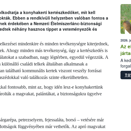
épüle
kodtatja a konyhakerti kertészkedőket, mit kell
kták. Ebben a rendkívüli helyzetben valóban fontos a
nnek érdekében a Nemzeti Élelmiszerlánc-biztonsági
zedtek néhány hasznos tippet a veteményezők és
2026. j
lkezései mindenkire és minden tevékenységre kiterjednek,
Az e
lek. Ahogy minden más tevékenység, úgy a kertészkedés is
járta
álatokat a szabadban, nagy légtérben, egyedül végezzük. A
A kedv
a különálló családi telkek általában alkalmasak a
forga
n található kommunális kertek viszont veszély forrásai
Korm.
TO
sérül
zédokkal való találkozás szinte elkerülhetetlen.
felme
kal fontosabb, mint az, hogy idén lesz-e konyhakertünk
veszé
Ezen 
olták a magvakat, palántákat, a biztonságukra ügyelve
vonni
jártas
rgarépa, petrezselyem, fejessaláta, borsó – vetésére már
ajadottságok függvényében már vethetők. Az apró magvakat