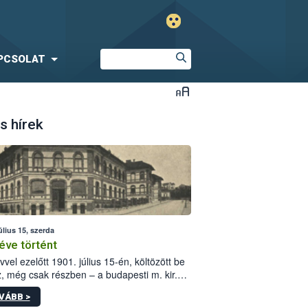
PCSOLAT
s hírek
úlius 15, szerda
éve történt
vvel ezelőtt 1901. július 15-én, költözött be
z, még csak részben – a budapesti m. kir.
i vetőmagvizsgáló állomás a Kis Rókus utca
VÁBB >
ám alatti, Czigler Győző által tervezett új