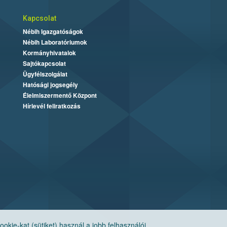
Kapcsolat
Nébih Igazgatóságok
Nébih Laboratóriumok
Kormányhivatalok
Sajtókapcsolat
Ügyfélszolgálat
Hatósági jogsegély
Élelmiszermentő Központ
Hírlevél feliratkozás
ie-kat (sütiket) használ a jobb felhasználói