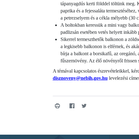
tápanyagdús kerti földdel töltünk meg.
paprika és a fejessaláta termesztéséhez, 
a petrezselyem és a cékla mélyebb (30 
A boltokban keressük a mini vagy balkon
padlizsán esetében vetés helyett inkább p
Sikerrel termeszthetők balkonon a zöl
a legkisebb balkonon is elférnek, és aká
bírja a balkont a borsikafű, az oregánó
fűszernövény. Az élő növényről frissen s
A témával kapcsolatos észrevételeikkel, ké
disznoveny@nebih.gov.hu
levelezési címe