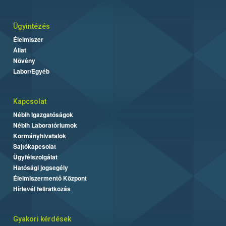
Ügyintézés
Élelmiszer
Állat
Növény
Labor/Egyéb
Kapcsolat
Nébih Igazgatóságok
Nébih Laboratóriumok
Kormányhivatalok
Sajtókapcsolat
Ügyfélszolgálat
Hatósági jogsegély
Élelmiszermentő Központ
Hírlevél feliratkozás
Gyakori kérdések