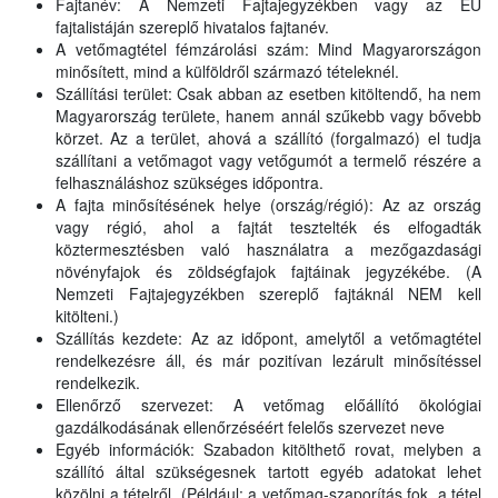
Fajtanév: A Nemzeti Fajtajegyzékben vagy az EU
fajtalistáján szereplő hivatalos fajtanév.
A vetőmagtétel fémzárolási szám: Mind Magyarországon
minősített, mind a külföldről származó tételeknél.
Szállítási terület: Csak abban az esetben kitöltendő, ha nem
Magyarország területe, hanem annál szűkebb vagy bővebb
körzet. Az a terület, ahová a szállító (forgalmazó) el tudja
szállítani a vetőmagot vagy vetőgumót a termelő részére a
felhasználáshoz szükséges időpontra.
A fajta minősítésének helye (ország/régió): Az az ország
vagy régió, ahol a fajtát tesztelték és elfogadták
köztermesztésben való használatra a mezőgazdasági
növényfajok és zöldségfajok fajtáinak jegyzékébe. (A
Nemzeti Fajtajegyzékben szereplő fajtáknál NEM kell
kitölteni.)
Szállítás kezdete: Az az időpont, amelytől a vetőmagtétel
rendelkezésre áll, és már pozitívan lezárult minősítéssel
rendelkezik.
Ellenőrző szervezet: A vetőmag előállító ökológiai
gazdálkodásának ellenőrzéséért felelős szervezet neve
Egyéb információk: Szabadon kitölthető rovat, melyben a
szállító által szükségesnek tartott egyéb adatokat lehet
közölni a tételről. (Például: a vetőmag-szaporítás fok, a tétel