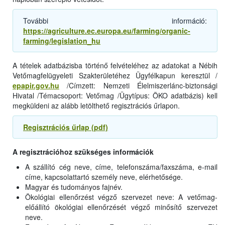
További információ:
https://agriculture.ec.europa.eu/farming/organic-
farming/legislation_hu
A tételek adatbázisba történő felvételéhez az adatokat a Nébih
Vetőmagfelügyeleti Szakterületéhez Ügyfélkapun keresztül /
epapir.gov.hu
/Címzett: Nemzeti Élelmiszerlánc-biztonsági
Hivatal /Témacsoport: Vetőmag /Ügytípus: ÖKO adatbázis) kell
megküldeni az alább letölthető regisztrációs űrlapon.
Regisztrációs űrlap (pdf)
A regisztrációhoz szükséges információk
A szállító cég neve, címe, telefonszáma/faxszáma, e-mail
címe, kapcsolattartó személy neve, elérhetősége.
Magyar és tudományos fajnév.
Ökológiai ellenőrzést végző szervezet neve: A vetőmag-
előállító ökológiai ellenőrzését végző minősítő szervezet
neve.