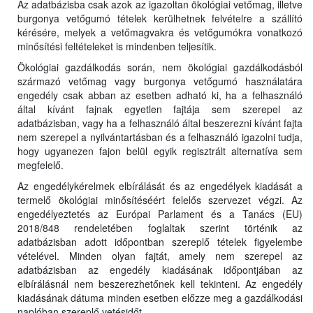
Az adatbázisba csak azok az igazoltan ökológiai vetőmag, illetve
burgonya vetőgumó tételek kerülhetnek felvételre a szállító
kérésére, melyek a vetőmagvakra és vetőgumókra vonatkozó
minősítési feltételeket is mindenben teljesítik.
Ökológiai gazdálkodás során, nem ökológiai gazdálkodásból
származó vetőmag vagy burgonya vetőgumó használatára
engedély csak abban az esetben adható ki, ha a felhasználó
által kívánt fajnak egyetlen fajtája sem szerepel az
adatbázisban, vagy ha a felhasználó által beszerezni kívánt fajta
nem szerepel a nyilvántartásban és a felhasználó igazolni tudja,
hogy ugyanezen fajon belül egyik regisztrált alternatíva sem
megfelelő.
Az engedélykérelmek elbírálását és az engedélyek kiadását a
termelő ökológiai minősítéséért felelős szervezet végzi. Az
engedélyeztetés az Európai Parlament és a Tanács (EU)
2018/848 rendeletében foglaltak szerint történik az
adatbázisban adott időpontban szereplő tételek figyelembe
vételével. Minden olyan fajtát, amely nem szerepel az
adatbázisban az engedély kiadásának időpontjában az
elbírálásnál nem beszerezhetőnek kell tekinteni. Az engedély
kiadásának dátuma minden esetben előzze meg a gazdálkodási
naplóban szereplő vetésidőt.