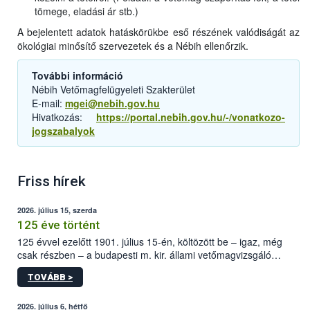
tömege, eladási ár stb.)
A bejelentett adatok hatáskörükbe eső részének valódiságát az
ökológiai minősítő szervezetek és a Nébih ellenőrzik.
További információ
Nébih Vetőmagfelügyeleti Szakterület
E-mail:
mgei@nebih.gov.hu
Hivatkozás:
https://portal.nebih.gov.hu/-/vonatkozo-
jogszabalyok
Friss hírek
2026. július 15, szerda
125 éve történt
125 évvel ezelőtt 1901. július 15-én, költözött be – igaz, még
csak részben – a budapesti m. kir. állami vetőmagvizsgáló
állomás a Kis Rókus utca 15. szám alatti, Czigler Győző által
TOVÁBB >
tervezett új épületébe.
2026. július 6, hétfő