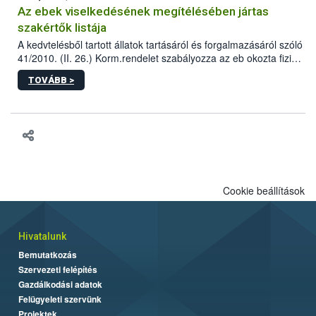
Az ebek viselkedésének megítélésében jártas
szakértők listája
A kedvtelésből tartott állatok tartásáról és forgalmazásáról szóló
41/2010. (II. 26.) Korm.rendelet szabályozza az eb okozta fizikai
sérülés, illetve ennek veszélye keletkezésekor felmerülő
TOVÁBB >
hatósági feladatokat, valamint a veszélyes eb tartását és annak
engedélyezését. Ezen eljárások során szükség esetén be kell
vonni az ebek viselkedésének megítélésében jártas szakértőt.
Cookie beállítások
Hivatalunk
Bemutatkozás
Szervezeti felépítés
Gazdálkodási adatok
Felügyeleti szervünk
Projektek