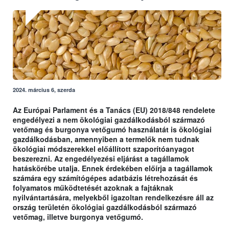
2024. március 6, szerda
Az Európai Parlament és a Tanács (EU) 2018/848 rendelete
engedélyezi a nem ökológiai gazdálkodásból származó
vetőmag és burgonya vetőgumó használatát is ökológiai
gazdálkodásban, amennyiben a termelők nem tudnak
ökológiai módszerekkel előállított szaporítóanyagot
beszerezni. Az engedélyezési eljárást a tagállamok
hatáskörébe utalja. Ennek érdekében előírja a tagállamok
számára egy számítógépes adatbázis létrehozását és
folyamatos működtetését azoknak a fajtáknak
nyilvántartására, melyekből igazoltan rendelkezésre áll az
ország területén ökológiai gazdálkodásból származó
vetőmag, illetve burgonya vetőgumó.