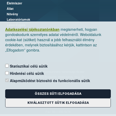
Élelmiszer
Állat
Növény
Laboratóriumok
Labor/Egyéb
Adatkezelési tájékoztatónkban
megismerheti, hogyan
gondoskodunk személyes adatai védelméről. Weboldalunk
cookie-kat (sütiket) használ a jobb felhasználói élmény
érdekében, melynek biztosításához kérjük, kattintson az
„Elfogadom” gombra.
Statisztikai célú sütik
Nemzeti Élelmiszerlánc-biztonsági Hivatal
Hirdetési célú sütik
Cím: 1024 Budapest, Keleti Károly utca. 24.
Alapműködést biztosító és funkcionális sütik
Levelezési cím: 1525 Budapest. Pf. 30.
ÖSSZES SÜTI ELFOGADÁSA
E-mail:
ugyfelszolgalat@nebih.gov.hu
Zöld szám: 06-80/263-244
KIVÁLASZTOTT SÜTIK ELFOGADÁSA
Telefon: 06-1/ 336-9000
Fax: 06-1/336-9479