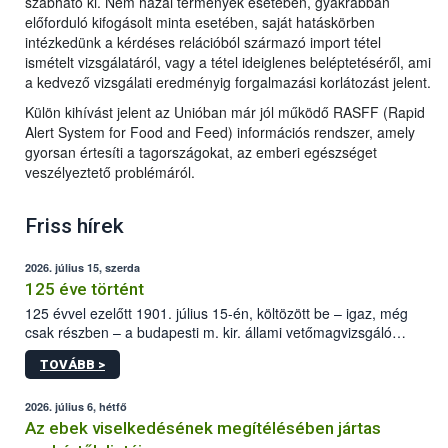
szabható ki. Nem hazai termények esetében, gyakrabban
előforduló kifogásolt minta esetében, saját hatáskörben
intézkedünk a kérdéses relációból származó import tétel
ismételt vizsgálatáról, vagy a tétel ideiglenes beléptetéséről, ami
a kedvező vizsgálati eredményig forgalmazási korlátozást jelent.
Külön kihívást jelent az Unióban már jól működő RASFF (Rapid
Alert System for Food and Feed) információs rendszer, amely
gyorsan értesíti a tagországokat, az emberi egészséget
veszélyeztető problémáról.
Friss hírek
2026. július 15, szerda
125 éve történt
125 évvel ezelőtt 1901. július 15-én, költözött be – igaz, még
csak részben – a budapesti m. kir. állami vetőmagvizsgáló
állomás a Kis Rókus utca 15. szám alatti, Czigler Győző által
TOVÁBB >
tervezett új épületébe.
2026. július 6, hétfő
Az ebek viselkedésének megítélésében jártas