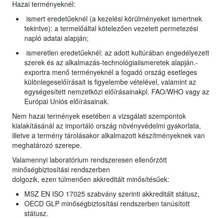
Hazai terményeknél:
ismert eredetűeknél (a kezelési körülményeket ismertnek
tekintve): a termelőáltal kötelezően vezetett permetezési
napló adatai alapján;
ismeretlen eredetűeknél: az adott kultúrában engedélyezett
szerek és az alkalmazás-technológiaiismeretek alapján.-
exportra menő terményeknél a fogadó ország esetleges
különlegeselőírásait is figyelembe vételével, valamint az
egységesített nemzetközi előírásainakpl. FAO/WHO vagy az
Európai Uniós előírásainak.
Nem hazai termények esetében a vizsgálati szempontok
kialakításánál az importáló ország növényvédelmi gyakorlata,
illetve a termény tárolásakor alkalmazott készítményeknek van
meghatározó szerepe.
Valamennyi laboratórium rendszeresen ellenőrzött
minőségbiztosítási rendszerben
dolgozik, ezen túlmenően akkreditált minősítésűek:
MSZ EN ISO 17025 szabvány szerinti akkreditált státusz,
OECD GLP minőségbiztosítási rendszerben tanúsított
státusz.