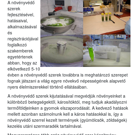
A növényvédő
szerek
fejlesztésével,
hatásaival,
a
lkalmazásával
és
regisztrációjával
foglalkozó
szakemberek
egyetérte
nek
abban, hogy az
elkövetkező 5-10
évben a növényvédő szerek továbbra is meghatározó szerepet
fognak játszani a világ egyre növekvő népességének alapvető
nyers élelmiszerekkel történő ellátásában.
A növényvédő szerek kijutatásával megvédjük növényeinket a
különböző betegségektől, károsítóktól, meg tudjuk akadályozni
termőföldjeinken a gyomok elszaporodását. A kedvező hatások
mellett azonban számolnunk kell a káros hatásokkal is, így a
növényvédő szerrel kezelt termények (gyümölcsök, zöldségek)
kezelés utáni szermaradék tartalmával.