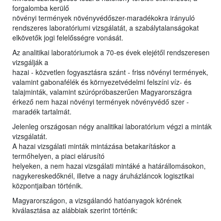
forgalomba kerülő
növényi termények növényvédőszer-maradékokra irányuló
rendszeres laboratóriumi vizsgálatát, a szabálytalanságokat
elkövetők jogi felelősségre vonását.
Az analitikai laboratóriumok a 70-es évek elejétől rendszeresen
vizsgálják a
hazai - közvetlen fogyasztásra szánt - friss növényi termények,
valamint gabonafélék és környezetvédelmi felszíni víz- és
talajminták, valamint szúrópróbaszerűen Magyarországra
érkező nem hazai növényi termények növényvédő szer -
maradék tartalmát.
Jelenleg országosan négy analitikai laboratórium végzi a minták
vizsgálatát.
A hazai vizsgálati minták mintázása betakarításkor a
termőhelyen, a piaci elárusító
helyeken, a nem hazai vizsgálati mintáké a határállomásokon,
nagykereskedőknél, illetve a nagy áruházláncok logisztikai
központjaiban történik.
Magyarországon, a vizsgálandó hatóanyagok körének
kiválasztása az alábbiak szerint történik: