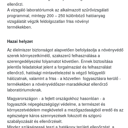
ellenőrzi.
A vizsgáló laboratóriumok az alkalmazott szűrővizsgálati
programmal, mintegy 200 – 250 különböző hatóanyag
vizsgálatát végzik feldolgozatlan friss növényi
termékekben.
Hazai helyzet
Az élelmiszer biztonságot alapvetően befolyásolja a növényvédő
szerek környezetkímélő, szakszerű felhasználása a
szerengedélyezési folyamatot követően. Ennek biztosítása
jelentős feladatokat jelent a forgalmazást és felhasználást
ellenőrző, hatósági mintavételezést is végző felügyelői
hálózatnak, valamint a friss - a közvetlen fogyasztásra kerülő -
termékekben a növényvédőszer-maradékokat ellenőrző
laboratóriumoknak.
Magyarországon - a fejlett országokhoz hasonlóan - a
fogyasztók népegészségügyi védelme, a természet és
környezetvédelem megköveteli a mezőgazdaságból eredő és az
egészségre káros szennyezések fokozott és szigorú
szabályozását és ellenőrzését.
Mindez szükségessé teszi a hatékony területi ellenőrzést, a