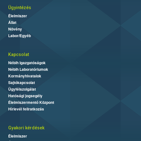
Ügyintézés
Élelmiszer
Állat
Növény
Labor/Egyéb
Kapcsolat
Nébih Igazgatóságok
Nébih Laboratóriumok
Kormányhivatalok
Sajtókapcsolat
Ügyfélszolgálat
Hatósági jogsegély
Élelmiszermentő Központ
Hírlevél feliratkozás
Gyakori kérdések
Élelmiszer