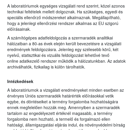
A laboratóriumok egységes vizsgálati rend szerint, közel azonos
technikai feltételek mellett dolgoznak. Ha szükséges, egyedi és
speciális ellenőrző módszereket alkalmaznak. Megállapítható,
hogy a jelenlegi ellenőrzési rendszer alkalmas az EU szigorú
előírásainak.
A számítógépes adatfeldolgozás a szermaradék analitikai
hálózatban a 80-as évek elején került bevezetésre a vizsgálati
eredmények feldolgozásra. Jelenleg egy szélesebb körű, két
nyelvű, statisztikai és vizuális feldolgozást lehetővé tevő
online adatkezelő rendszer működik a hálózatunkban. Az adatok
archiválhatók, fizikailag is külön tárolhatók.
Intézkedések
A laboratóriumok a vizsgálati eredményeket minden esetben az
érvényes Uniós szermaradék határérték előírásokkal vetik
egybe, és döntéseiket a termény forgalomba hozhatóságára
ennek megfelelően hozzák meg. Amennyiben a szermaradék
tartalom az engedélyezett értéknél magasabb, a termény
forgalomba nem hozható, a termelő és forgalmazó ellen
hatósági, államigazgatási eljárás indul, és növényvédelmi bírság