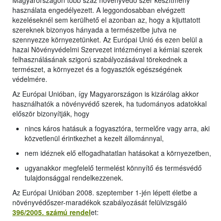
Magyarországon több száz növényvédő szer készítmény
használata engedélyezett. A leggondosabban elvégzett
kezeléseknél sem kerülhető el azonban az, hogy a kijuttatott
szereknek bizonyos hányada a természetbe jutva ne
szennyezze környezetünket. Az Európai Unió és ezen belül a
hazai Növényvédelmi Szervezet intézményei a kémiai szerek
felhasználásának szigorú szabályozásával törekednek a
természet, a környezet és a fogyasztók egészségének
védelmére.
Az Európai Unióban, így Magyarországon is kizárólag akkor
használhatók a növényvédő szerek, ha tudományos adatokkal
először bizonyítják, hogy
nincs káros hatásuk a fogyasztóra, termelőre vagy arra, aki
közvetlenül érintkezhet a kezelt állománnyal,
nem idéznek elő elfogadhatatlan hatásokat a környezetben,
ugyanakkor megfelelő termelést könnyítő és termésvédő
tulajdonsággal rendelkezzenek.
Az Európai Unióban 2008. szeptember 1-jén lépett életbe a
növényvédőszer-maradékok szabályozását felülvizsgáló
396/2005. számú rendel
et: