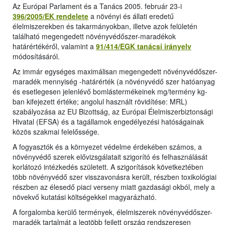
Az Európai Parlament és a Tanács 2005. február 23-i
396/2005/EK rendelete
a növényi és állati eredetű
élelmiszerekben és takarmányokban, illetve azok felületén
található megengedett növényvédőszer-maradékok
határértékéről, valamint a
91/414/EGK tanácsi irányelv
módosításáról.
Az immár egységes maximálisan megengedett növényvédőszer-
maradék mennyiség -határérték (a növényvédő szer hatóanyag
és esetlegesen jelenlévő bomlástermékeinek mg/termény kg-
ban kifejezett értéke; angolul használt rövidítése: MRL)
szabályozása az EU Bizottság, az Európai Élelmiszerbiztonsági
Hivatal (EFSA) és a tagállamok engedélyezési hatóságainak
közös szakmai felelőssége.
A fogyasztók és a környezet védelme érdekében számos, a
növényvédő szerek elővizsgálatait szigorító és felhasználását
korlátozó intézkedés született. A szigorítások következtében
több növényvédő szer visszavonásra került, részben toxikológiai
részben az élesedő piaci verseny miatt gazdasági okból, mely a
növekvő kutatási költségekkel magyarázható.
A forgalomba kerülő termények, élelmiszerek növényvédőszer-
maradék tartalmát a legtöbb fejlett ország rendszeresen