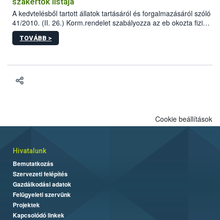
szakértők listája
A kedvtelésből tartott állatok tartásáról és forgalmazásáról szóló
41/2010. (II. 26.) Korm.rendelet szabályozza az eb okozta fizikai
sérülés, illetve ennek veszélye keletkezésekor felmerülő
TOVÁBB >
hatósági feladatokat, valamint a veszélyes eb tartását és annak
engedélyezését. Ezen eljárások során szükség esetén be kell
vonni az ebek viselkedésének megítélésében jártas szakértőt.
Cookie beállítások
Hivatalunk
Bemutatkozás
Szervezeti felépítés
Gazdálkodási adatok
Felügyeleti szervünk
Projektek
Kapcsolódó linkek