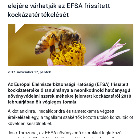
elejére várhatják az EFSA frissített
kockázatértékelését
2017. november 17, péntek
Az Európai Élelmiszerbiztonsági Hatóság (EFSA) frissített
kockázatértékelő tanulmánya a neonikotinoid hatóanyagú
növényvédelmi szerek méhekre jelentett kockázatáról 2018
februárjában ölt végleges formát.
A klotianidinra, imidaklopridra és tiametoxamra végzett
értékelések egy, a tagállami szakértők közötti utolsó konzultációt
követően készülnek el.
Jose Tarazona, az EFSA növényvédő szerekkel foglalkozó