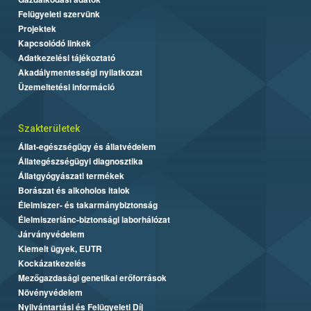
Felügyeleti szervünk
Projektek
Kapcsolódó linkek
Adatkezelési tájékoztató
Akadálymentességi nyilatkozat
Üzemeltetési információ
Szakterületek
Állat-egészségügy és állatvédelem
Állategészségügyi diagnosztika
Állatgyógyászati termékek
Borászat és alkoholos italok
Élelmiszer- és takarmánybiztonság
Élelmiszerlánc-biztonsági laborhálózat
Járványvédelem
Kiemelt ügyek, EUTR
Kockázatkezelés
Mezőgazdasági genetikai erőforrások
Növényvédelem
Nyilvántartási és Felügyeleti Díj