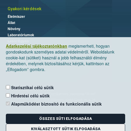
Gyakori kérdések
Élelmiszer
Állat
Növény
Laboratóriumok
Labor/Egyéb
Adatkezelési tájékoztatónkban
megismerheti, hogyan
gondoskodunk személyes adatai védelméről. Weboldalunk
cookie-kat (sütiket) használ a jobb felhasználói élmény
érdekében, melynek biztosításához kérjük, kattintson az
„Elfogadom” gombra.
Statisztikai célú sütik
Nemzeti Élelmiszerlánc-biztonsági Hivatal
Hirdetési célú sütik
Cím: 1024 Budapest, Keleti Károly utca. 24.
Alapműködést biztosító és funkcionális sütik
Levelezési cím: 1525 Budapest. Pf. 30.
ÖSSZES SÜTI ELFOGADÁSA
E-mail:
ugyfelszolgalat@nebih.gov.hu
Zöld szám: 06-80/263-244
KIVÁLASZTOTT SÜTIK ELFOGADÁSA