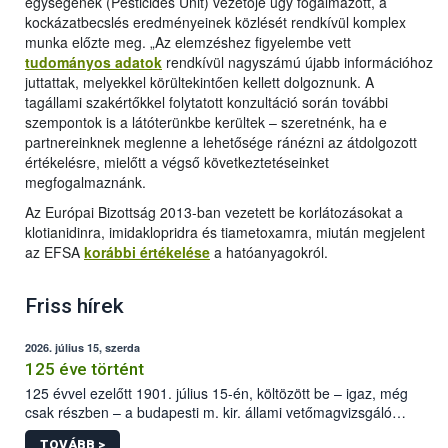
egységének (Pesticides Unit) vezetője úgy fogalmazott, a
kockázatbecslés eredményeinek közlését rendkívül komplex
munka előzte meg. „Az elemzéshez figyelembe vett
tudományos adatok
rendkívül nagyszámú újabb információhoz
juttattak, melyekkel körültekintően kellett dolgoznunk. A
tagállami szakértőkkel folytatott konzultáció során további
szempontok is a látóterünkbe kerültek – szeretnénk, ha e
partnereinknek meglenne a lehetősége ránézni az átdolgozott
értékelésre, mielőtt a végső következtetéseinket
megfogalmaznánk.
Az Európai Bizottság 2013-ban vezetett be korlátozásokat a
klotianidinra, imidaklopridra és tiametoxamra, miután megjelent
az EFSA
korábbi értékelése
a hatóanyagokról.
Friss hírek
2026. július 15, szerda
125 éve történt
125 évvel ezelőtt 1901. július 15-én, költözött be – igaz, még
csak részben – a budapesti m. kir. állami vetőmagvizsgáló
állomás a Kis Rókus utca 15. szám alatti, Czigler Győző által
TOVÁBB >