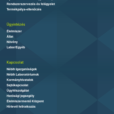
Rendszerszervezés és felügyelet
Termékpálya-ellenőrzés
Ügyintézés
Élelmiszer
Állat
Növény
Labor/Egyéb
Kapcsolat
Nébih Igazgatóságok
Nébih Laboratóriumok
Kormányhivatalok
Sajtókapcsolat
Ügyfélszolgálat
Hatósági jogsegély
Élelmiszermentő Központ
Hírlevél feliratkozás