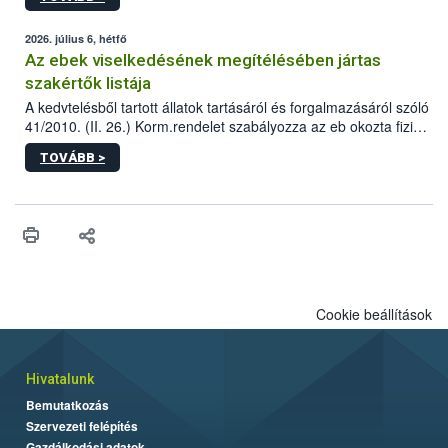
tervezett új épületébe.
2026. július 6, hétfő
Az ebek viselkedésének megítélésében jártas
szakértők listája
A kedvtelésből tartott állatok tartásáról és forgalmazásáról szóló
41/2010. (II. 26.) Korm.rendelet szabályozza az eb okozta fizikai
sérülés, illetve ennek veszélye keletkezésekor felmerülő
TOVÁBB >
hatósági feladatokat, valamint a veszélyes eb tartását és annak
engedélyezését. Ezen eljárások során szükség esetén be kell
vonni az ebek viselkedésének megítélésében jártas szakértőt.
Cookie beállítások
Hivatalunk
Bemutatkozás
Szervezeti felépítés
Gazdálkodási adatok