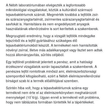
A Nébih laboratóriumában elvégezték a legfontosabb
mikrobiológiai vizsgálatokat, köztük a kultúrából származó
tejsavbaktériumok számát. Megmérték továbbá a tejfölök zsír-
és szárazanyagtartalmát, zsírmentes szárazanyagtartalmát és
savfokát is. Hamisításra és nem engedélyezett anyagok
használatának ellenőrzésére is sort kerítettek a szakemberek.
Megnyugtató eredmény, hogy a vizsgált tejfölök mindegyike
tejszínből és a tejföl gyártásához szükséges élő
tejsavbaktériumokból készült. A termékeket nem hamisították
növényi zsírral, illetve más adalékanyagot vagy lisztet sem adtak
hozzá állományjavítás, sűrítés céljából.
Egy tejfölnél problémát jelentett a penész, amit a hatósági
érzékszervi vizsgálatok során tapasztaltak a szakemberek. A
penészes tejföl romlottnak minősül ami, élelmiszerbiztonsági
szempontból kifogásolható, ezért a Nébih élelmiszerellenőrzési
bírságot szab ki a termék előállítójával szemben.
Szintén hiba volt, hogy a tejsavbaktériumok száma egy
terméknél nem érte el az élelmiszerkönyvben meghatározott
mennyiséget (10ˆ6/g). Ugyan ennél a terméknél volt probléma,
hogy nem táblázatos formában tüntették fel a tápértékeket.