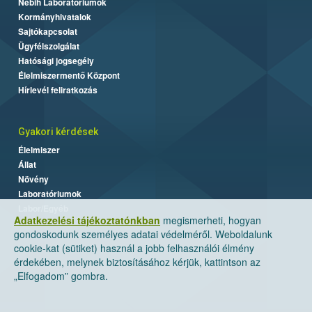
Nébih Laboratóriumok
Kormányhivatalok
Sajtókapcsolat
Ügyfélszolgálat
Hatósági jogsegély
Élelmiszermentő Központ
Hírlevél feliratkozás
Gyakori kérdések
Élelmiszer
Állat
Növény
Laboratóriumok
Labor/Egyéb
Adatkezelési tájékoztatónkban
megismerheti, hogyan
gondoskodunk személyes adatai védelméről. Weboldalunk
cookie-kat (sütiket) használ a jobb felhasználói élmény
érdekében, melynek biztosításához kérjük, kattintson az
„Elfogadom” gombra.