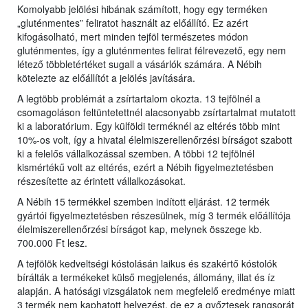
Komolyabb jelölési hibának számított, hogy egy terméken
„gluténmentes” feliratot használt az előállító. Ez azért
kifogásolható, mert minden tejföl természetes módon
gluténmentes, így a gluténmentes felirat félrevezető, egy nem
létező többletértéket sugall a vásárlók számára. A Nébih
kötelezte az előállítót a jelölés javítására.
A legtöbb problémát a zsírtartalom okozta. 13 tejfölnél a
csomagoláson feltüntetettnél alacsonyabb zsírtartalmat mutatott
ki a laboratórium. Egy külföldi terméknél az eltérés több mint
10%-os volt, így a hivatal élelmiszerellenőrzési bírságot szabott
ki a felelős vállalkozással szemben. A többi 12 tejfölnél
kismértékű volt az eltérés, ezért a Nébih figyelmeztetésben
részesítette az érintett vállalkozásokat.
A Nébih 15 termékkel szemben indított eljárást. 12 termék
gyártói figyelmeztetésben részesülnek, míg 3 termék előállítója
élelmiszerellenőrzési bírságot kap, melynek összege kb.
700.000 Ft lesz.
A tejfölök kedveltségi kóstolásán laikus és szakértő kóstolók
bírálták a termékeket külső megjelenés, állomány, illat és íz
alapján. A hatósági vizsgálatok nem megfelelő eredménye miatt
3 termék nem kaphatott helyezést, de ez a győztesek rangsorát