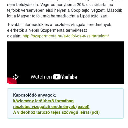
nem befolyásolta. Végeredményben a 20%-os zsírtartalmú
tejfölök versenyében első helyen a Coop tejföl végzett. Második
lett a Magyar tejföl, míg harmadikként a Lipóti tejföl zárt.
További információk és a részletes vizsgálati eredmények
elérhetők a Nébih Szupermenta termékteszt
oldalán:
http://szupermenta.hu/a-tejfol-es-a-zsirtartalom/
Kapcsolódó anyagok:
közlemény letölthető formában
részletes vizsgálati eredmények (excel)
A videóhoz tartozó tejes szövegű leirat (pdf)