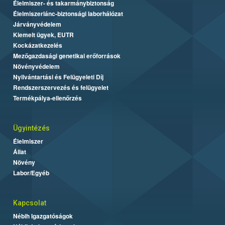
Élelmiszer- és takarmánybiztonság
Élelmiszerlánc-biztonsági laborhálózat
Járványvédelem
Kiemelt ügyek, EUTR
Kockázatkezelés
Mezőgazdasági genetikai erőforrások
Növényvédelem
Nyilvántartási és Felügyeleti Díj
Rendszerszervezés és felügyelet
Termékpálya-ellenőrzés
Ügyintézés
Élelmiszer
Állat
Növény
Labor/Egyéb
Kapcsolat
Nébih Igazgatóságok