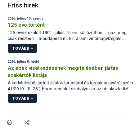
Friss hírek
2026. július 15, szerda
125 éve történt
125 évvel ezelőtt 1901. július 15-én, költözött be – igaz, még
csak részben – a budapesti m. kir. állami vetőmagvizsgáló
állomás a Kis Rókus utca 15. szám alatti, Czigler Győző által
TOVÁBB >
tervezett új épületébe.
2026. július 6, hétfő
Az ebek viselkedésének megítélésében jártas
szakértők listája
A kedvtelésből tartott állatok tartásáról és forgalmazásáról szóló
41/2010. (II. 26.) Korm.rendelet szabályozza az eb okozta fizikai
sérülés, illetve ennek veszélye keletkezésekor felmerülő
TOVÁBB >
hatósági feladatokat, valamint a veszélyes eb tartását és annak
engedélyezését. Ezen eljárások során szükség esetén be kell
vonni az ebek viselkedésének megítélésében jártas szakértőt.