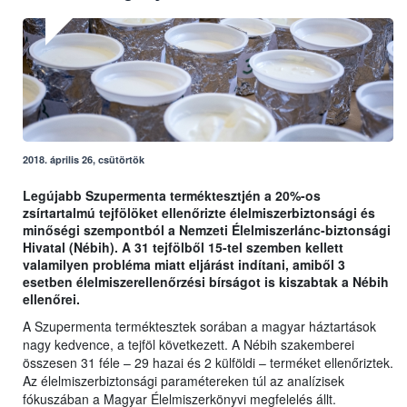
2018. április 26, csütörtök
Legújabb Szupermenta terméktesztjén a 20%-os
zsírtartalmú tejfölöket ellenőrizte élelmiszerbiztonsági és
minőségi szempontból a Nemzeti Élelmiszerlánc-biztonsági
Hivatal (Nébih). A 31 tejfölből 15-tel szemben kellett
valamilyen probléma miatt eljárást indítani, amiből 3
esetben élelmiszerellenőrzési bírságot is kiszabtak a Nébih
ellenőrei.
A Szupermenta terméktesztek sorában a magyar háztartások
nagy kedvence, a tejföl következett. A Nébih szakemberei
összesen 31 féle – 29 hazai és 2 külföldi – terméket ellenőriztek.
Az élelmiszerbiztonsági paramétereken túl az analízisek
fókuszában a Magyar Élelmiszerkönyvi megfelelés állt.