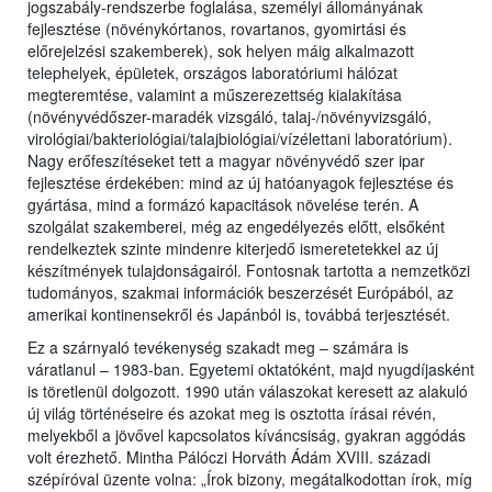
jogszabály-rendszerbe foglalása, személyi állományának
fejlesztése (növénykórtanos, rovartanos, gyomirtási és
előrejelzési szakemberek), sok helyen máig alkalmazott
telephelyek, épületek, országos laboratóriumi hálózat
megteremtése, valamint a műszerezettség kialakítása
(növényvédőszer-maradék vizsgáló, talaj-/növényvizsgáló,
virológiai/bakteriológiai/talajbiológiai/vízélettani laboratórium).
Nagy erőfeszítéseket tett a magyar növényvédő szer ipar
fejlesztése érdekében: mind az új hatóanyagok fejlesztése és
gyártása, mind a formázó kapacitások növelése terén. A
szolgálat szakemberei, még az engedélyezés előtt, elsőként
rendelkeztek szinte mindenre kiterjedő ismeretetekkel az új
készítmények tulajdonságairól. Fontosnak tartotta a nemzetközi
tudományos, szakmai információk beszerzését Európából, az
amerikai kontinensekről és Japánból is, továbbá terjesztését.
Ez a szárnyaló tevékenység szakadt meg – számára is
váratlanul – 1983-ban. Egyetemi oktatóként, majd nyugdíjasként
is töretlenül dolgozott. 1990 után válaszokat keresett az alakuló
új világ történéseire és azokat meg is osztotta írásai révén,
melyekből a jövővel kapcsolatos kíváncsiság, gyakran aggódás
volt érezhető. Mintha Pálóczi Horváth Ádám XVIII. századi
szépíróval üzente volna: „Írok bizony, megátalkodottan írok, míg