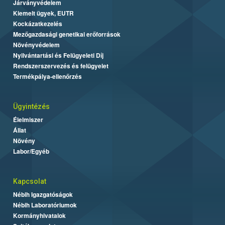
Járványvédelem
Kiemelt ügyek, EUTR
Kockázatkezelés
Mezőgazdasági genetikai erőforrások
Növényvédelem
Nyilvántartási és Felügyeleti Díj
Rendszerszervezés és felügyelet
Termékpálya-ellenőrzés
Ügyintézés
Élelmiszer
Állat
Növény
Labor/Egyéb
Kapcsolat
Nébih Igazgatóságok
Nébih Laboratóriumok
Kormányhivatalok