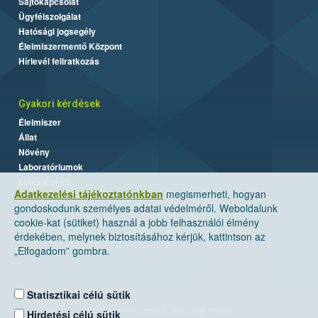
Sajtókapcsolat
Ügyfélszolgálat
Hatósági jogsegély
Élelmiszermentő Központ
Hírlevél feliratkozás
Gyakori kérdések
Élelmiszer
Állat
Növény
Laboratóriumok
Labor/Egyéb
Adatkezelési tájékoztatónkban
megismerheti, hogyan
gondoskodunk személyes adatai védelméről. Weboldalunk
cookie-kat (sütiket) használ a jobb felhasználói élmény
érdekében, melynek biztosításához kérjük, kattintson az
„Elfogadom” gombra.
Statisztikai célú sütik
Nemzeti Élelmiszerlánc-biztonsági Hivatal
Hirdetési célú sütik