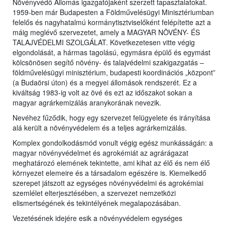
Növényvédő Állomás igazgatójaként szerzett tapasztalatokat.
1959-ben már Budapesten a Földművelésügyi Minisztériumban
felelős és nagyhatalmú kormánytisztviselőként felépítette azt a
máig meglévő szervezetet, amely a MAGYAR NÖVÉNY- ÉS
TALAJVÉDELMI SZOLGÁLAT. Következetesen vitte végig
elgondolását, a hármas tagolású, egymásra épülő és egymást
kölcsönösen segítő növény- és talajvédelmi szakigazgatás –
földművelésügyi minisztérium, budapesti koordinációs „központ”
(a Budaörsi úton) és a megyei állomások rendszerét. Ez a
kiváltság 1983-ig volt az övé és ezt az időszakot sokan a
magyar agrárkemizálás aranykorának nevezik.
Nevéhez fűződik, hogy egy szervezet felügyelete és irányítása
alá került a növényvédelem és a teljes agrárkemizálás.
Komplex gondolkodásmód vonult végig egész munkásságán: a
magyar növényvédelmet és agrokémiát az agrárágazat
meghatározó elemének tekintette, ami kihat az élő és nem élő
környezet elemeire és a társadalom egészére is. Kiemelkedő
szerepet játszott az egységes növényvédelmi és agrokémiai
szemlélet elterjesztésében, a szervezet nemzetközi
elismertségének és tekintélyének megalapozásában.
Vezetésének idejére esik a növényvédelem egységes