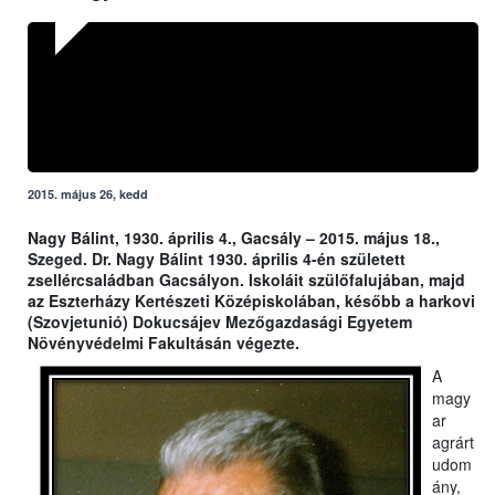
2015. május 26, kedd
Nagy Bálint, 1930. április 4., Gacsály – 2015. május 18.,
Szeged. Dr. Nagy Bálint 1930. április 4-én született
zsellércsaládban Gacsályon. Iskoláit szülőfalujában, majd
az Eszterházy Kertészeti Középiskolában, később a harkovi
(Szovjetunió) Dokucsájev Mezőgazdasági Egyetem
Növényvédelmi Fakultásán végezte.
A
magy
ar
agrárt
udom
ány,