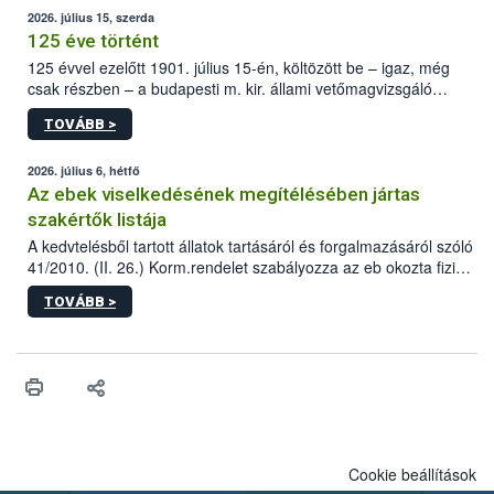
2026. július 15, szerda
125 éve történt
125 évvel ezelőtt 1901. július 15-én, költözött be – igaz, még
csak részben – a budapesti m. kir. állami vetőmagvizsgáló
állomás a Kis Rókus utca 15. szám alatti, Czigler Győző által
TOVÁBB >
tervezett új épületébe.
2026. július 6, hétfő
Az ebek viselkedésének megítélésében jártas
szakértők listája
A kedvtelésből tartott állatok tartásáról és forgalmazásáról szóló
41/2010. (II. 26.) Korm.rendelet szabályozza az eb okozta fizikai
sérülés, illetve ennek veszélye keletkezésekor felmerülő
TOVÁBB >
hatósági feladatokat, valamint a veszélyes eb tartását és annak
engedélyezését. Ezen eljárások során szükség esetén be kell
vonni az ebek viselkedésének megítélésében jártas szakértőt.
Cookie beállítások