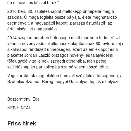
ép elmével és kézzel bírok.”
2010-ben, 80. születésnapját méltóképp ünnepelte meg a
szakma. Ő maga foglalta össze pályája, élete meghatározó
eseményeit, a nagyapától kapott „paraszti őstudástól” az
értelmiségi lét magaslatáig.
2014 szeptemberében betegsége miatt már nem tudott részt
venni a növényvédelmi állomások alapításának 60. évfordulója
alkalmából rendezett ünnepségen, ezért az emléklapot és a
plakettet Jordán László országos növény- és talajvédelmi
főfelügyelő vitte le neki szegedi otthonába, idén pedig,
születésnapján pár kollegája személyesen köszöntötte.
Végakaratának megfelelően hamvait szülőfaluja térségében, a
Szabolcs-Szatmár-Bereg megyei Gacsályon fogják elhelyezni.
Böszörményi Ede
NÉBIH NTAI
Friss hírek