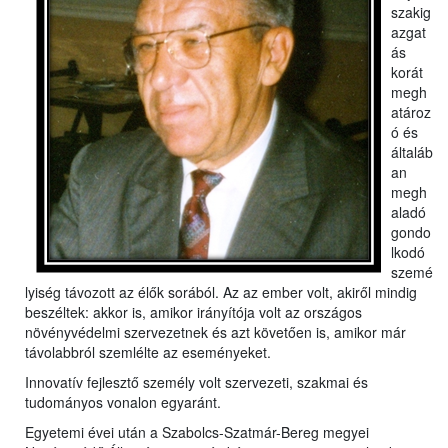
szakig
azgat
ás
korát
megh
atároz
ó és
általáb
an
megh
aladó
gondo
lkodó
szemé
lyiség távozott az élők sorából. Az az ember volt, akiről mindig
beszéltek: akkor is, amikor irányítója volt az országos
növényvédelmi szervezetnek és azt követően is, amikor már
távolabbról szemlélte az eseményeket.
Innovatív fejlesztő személy volt szervezeti, szakmai és
tudományos vonalon egyaránt.
Egyetemi évei után a Szabolcs-Szatmár-Bereg megyei