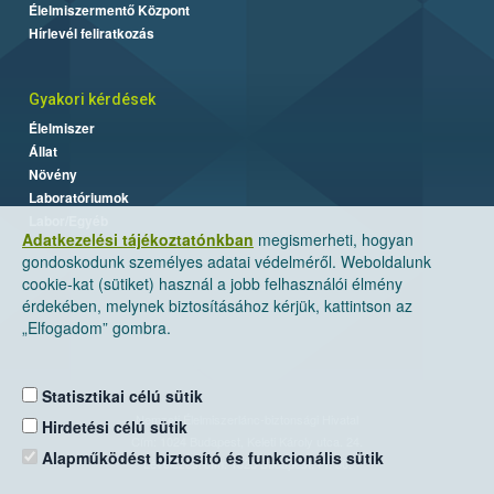
Élelmiszermentő Központ
Hírlevél feliratkozás
Gyakori kérdések
Élelmiszer
Állat
Növény
Laboratóriumok
Labor/Egyéb
Adatkezelési tájékoztatónkban
megismerheti, hogyan
gondoskodunk személyes adatai védelméről. Weboldalunk
cookie-kat (sütiket) használ a jobb felhasználói élmény
érdekében, melynek biztosításához kérjük, kattintson az
„Elfogadom” gombra.
Statisztikai célú sütik
Nemzeti Élelmiszerlánc-biztonsági Hivatal
Hirdetési célú sütik
Cím: 1024 Budapest, Keleti Károly utca. 24.
Alapműködést biztosító és funkcionális sütik
Levelezési cím: 1525 Budapest. Pf. 30.