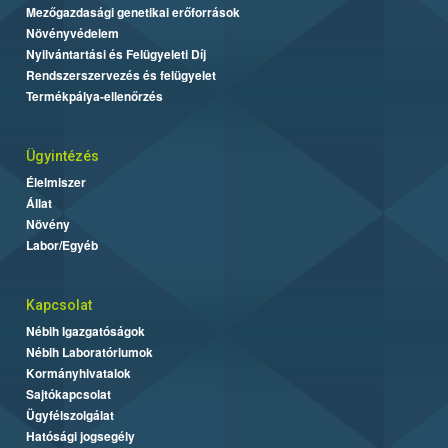
Mezőgazdasági genetikai erőforrások
Növényvédelem
Nyilvántartási és Felügyeleti Díj
Rendszerszervezés és felügyelet
Termékpálya-ellenőrzés
Ügyintézés
Élelmiszer
Állat
Növény
Labor/Egyéb
Kapcsolat
Nébih Igazgatóságok
Nébih Laboratóriumok
Kormányhivatalok
Sajtókapcsolat
Ügyfélszolgálat
Hatósági jogsegély