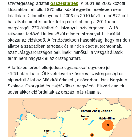
szívférgesség-adatait
összesítették
. A 2001 és 2005 közötti
időszakban elhullott 975 állat közül egyetlen esetében sem
találták a D. immitis nyomát. 2006 és 2010 között már 877-ből
hat alkalommal ismerték fel a parazitát, míg a 2011 után
megvizsgált 770 állatból 21 bizonyult szívférgesnek. A 18
súlyosan fertőzött kutya közül minden bizonnyal 11 halálát
okozta az élősködő. A fertőzésekben hasonlóság, hogy minden
állatot a szabadban tartottak és minden eset autochtonnak,
azaz „Magyarországon belülinek” minősül, a vizsgált állatok
tehát nem hagyták el az országhatárt.
A fertőzés térbeli elterjedése ugyanakkor egyelőre jól
körülhatárolható. Öt kivételével az összes, szívférgességben
elpusztult állat az Alföldről érkezett, elsősorban Jász-Nagykun-
Szolnok, Csongrád és Hajdú-Bihar megyéből. Elszórt esetek
ugyanakkor előfordultak az ország más tájain is.