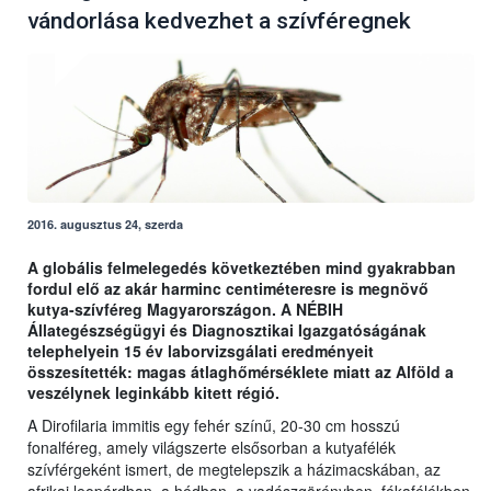
vándorlása kedvezhet a szívféregnek
2016. augusztus 24, szerda
A globális felmelegedés következtében mind gyakrabban
fordul elő az akár harminc centiméteresre is megnövő
kutya-szívféreg Magyarországon. A NÉBIH
Állategészségügyi és Diagnosztikai Igazgatóságának
telephelyein 15 év laborvizsgálati eredményeit
összesítették: magas átlaghőmérséklete miatt az Alföld a
veszélynek leginkább kitett régió.
A Dirofilaria immitis egy fehér színű, 20-30 cm hosszú
fonalféreg, amely világszerte elsősorban a kutyafélék
szívférgeként ismert, de megtelepszik a házimacskában, az