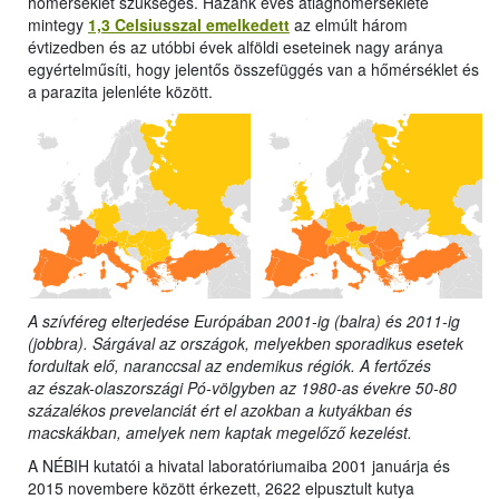
hőmérséklet szükséges. Hazánk éves átlaghőmérséklete
mintegy
1,3 Celsiusszal emelkedett
az elmúlt három
évtizedben és az utóbbi évek alföldi eseteinek nagy aránya
egyértelműsíti, hogy jelentős összefüggés van a hőmérséklet és
a parazita jelenléte között.
A szívféreg elterjedése Európában 2001-ig (balra) és 2011-ig
(jobbra). Sárgával az országok, melyekben sporadikus esetek
fordultak elő, naranccsal az endemikus régiók. A fertőzés
az észak-olaszországi Pó-völgyben az 1980-as évekre 50-80
százalékos prevelanciát ért el azokban a kutyákban és
macskákban, amelyek nem kaptak megelőző kezelést.
A NÉBIH kutatói a hivatal laboratóriumaiba 2001 januárja és
2015 novembere között érkezett, 2622 elpusztult kutya