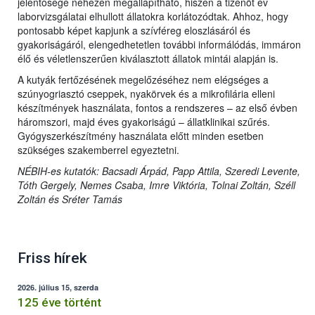
jelentősége nehezen megállapítható, hiszen a tizenöt év
laborvizsgálatai elhullott állatokra korlátozódtak. Ahhoz, hogy
pontosabb képet kapjunk a szívféreg eloszlásáról és
gyakoriságáról, elengedhetetlen további informálódás, immáron
élő és véletlenszerűen kiválasztott állatok mintái alapján is.
A kutyák fertőzésének megelőzéséhez nem elégséges a
szúnyogriasztó cseppek, nyakörvek és a mikrofilária elleni
készítmények használata, fontos a rendszeres – az első évben
háromszori, majd éves gyakoriságú – állatklinikai szűrés.
Gyógyszerkészítmény használata előtt minden esetben
szükséges szakemberrel egyeztetni.
NÉBIH-es kutatók: Bacsadi Árpád, Papp Attila, Szeredi Levente,
Tóth Gergely, Nemes Csaba, Imre Viktória, Tolnai Zoltán, Széll
Zoltán és Sréter Tamás
Friss hírek
2026. július 15, szerda
125 éve történt