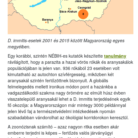
D. immitis-esetek 2001 és 2015 között Magyarország egyes
megyéiben.
Egy korábbi, szintén NÉBIH-es kutatók készítette
tanulmány
rávilágított, hogy a parazita a hazai vörös rókák és aranysakálok
populációjában is jelen van. 936 rókából 23 esetében volt
kimutatható az autochton szívférgesség, miközben két
aranysakál szintén fertőzöttnek bizonyult. A globális
felmelegedés mellett ironikus módon pont a hazánkba a
vadgazdálkodói szakma nagy örömére az elmúlt húsz évben
visszatelepülő aranysakál lehet a D. immitis terjedésének egyik
fő okozója: a Magyarországon már mintegy 3000 példánnyal
jelen lévő faj a természetvédelmi intézkedések nyomán
szabadabban vándorolhat az ökológiai korridorokon keresztül.
A zoonózisnak számító – azaz nagyon ritka esetben akár
emberre terjedni is képes – fertőzés valós járványügyi