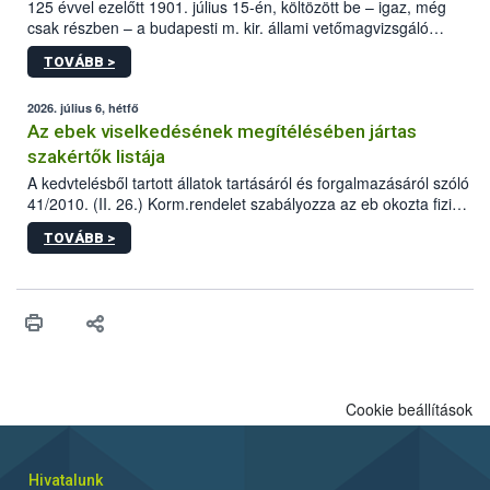
125 évvel ezelőtt 1901. július 15-én, költözött be – igaz, még
csak részben – a budapesti m. kir. állami vetőmagvizsgáló
állomás a Kis Rókus utca 15. szám alatti, Czigler Győző által
TOVÁBB >
tervezett új épületébe.
2026. július 6, hétfő
Az ebek viselkedésének megítélésében jártas
szakértők listája
A kedvtelésből tartott állatok tartásáról és forgalmazásáról szóló
41/2010. (II. 26.) Korm.rendelet szabályozza az eb okozta fizikai
sérülés, illetve ennek veszélye keletkezésekor felmerülő
TOVÁBB >
hatósági feladatokat, valamint a veszélyes eb tartását és annak
engedélyezését. Ezen eljárások során szükség esetén be kell
vonni az ebek viselkedésének megítélésében jártas szakértőt.
Cookie beállítások
Hivatalunk