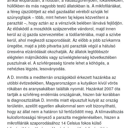
afrikai leopárdban, a hódban, a vadászgörényben, fókafélékben,
hüllőkben és más nagyobb testű állatokban is. A mikfofiláriákat,
a féreg újszülöttjeit az első gazdaállat véréből szívják fel
szúnyogfajok – több, mint hetven faj képes közvetíteni a
parazitát –, hogy aztán az a vérszívók belében lárvává fejlődjön.
Az élősködő a moszkitók szájszervébe vándorol, majd innen
kerül az új gazda szervezetébe: a tüdőartériába, majd a szívbe
kerül, ahol megkezdi szaporodását. Az előbb a jobb szívkamra
üregébe, majd a jobb pitvarba jutó paraziták végül a hátulsó
üresvéna elzáródását okozhatják. Az állatok legtöbbször
elégtelen májműködés vagy szívelégtelenség következtében
pusztulnak el. A szívférgesség tünete lehet a köhögés, a
nehézkes légzés, lesoványodás.
A D. immitis a mediterrán országokból érkezett hazánkba az
utóbbi évtizedekben, Magyarországon a kutyákon kívül vörös
rókában és aranysakálban találták nyomát. Hazánkat 2007 óta
tartják a szívféreg endémiás országának, hiszen bár korábban
is diagnosztizáltak D. immitis miatt elpusztult kutyát az ország
területén, azelőtt egyetlen alkalommal sem volt bizonyítható,
hogy az állat nem a határon túl fertőződött meg. A klímaváltozás
kulcsfontosságú tényező a parazita megjelenésében, hiszen a
mikrofiláriák szaporodásához 14 Celsius fokos külső