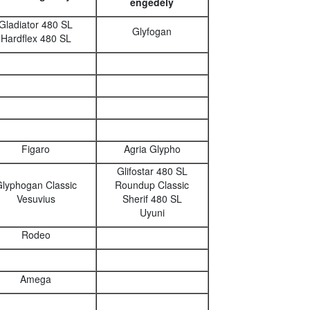
engedély
Gladiator 480 SL
Glyfogan
Hardflex 480 SL
Figaro
Agria Glypho
Glifostar 480 SL
lyphogan Classic
Roundup Classic
Vesuvius
Sherif 480 SL
Uyuni
Rodeo
Amega