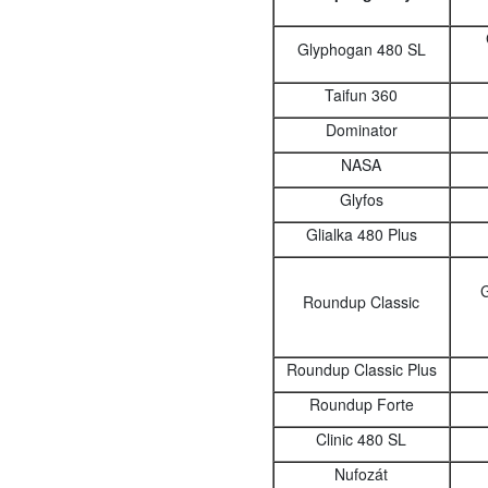
Glyphogan 480 SL
Taifun 360
Dominator
NASA
Glyfos
Glialka 480 Plus
G
Roundup Classic
Roundup Classic Plus
Roundup Forte
Clinic 480 SL
Nufozát