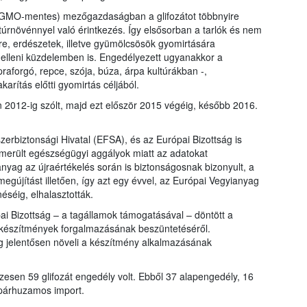
(GMO-mentes) mezőgazdaságban a glifozátot többnyire
túrnövénnyel való érintkezés. Így elsősorban a tarlók és nem
, erdészetek, illetve gyümölcsösök gyomirtására
 elleni küzdelemben is. Engedélyezett ugyanakkor a
praforgó, repce, szója, búza, árpa kultúrákban -,
karítás előtti gyomirtás céljából.
án 2012-ig szólt, majd ezt először 2015 végéig, később 2016.
erbiztonsági Hivatal (EFSA), és az Európai Bizottság is
lmerült egészségügyi aggályok miatt az adatokat
anyag az újraértékelés során is biztonságosnak bizonyult, a
egújítást illetően, így azt egy évvel, az Európai Vegyianyag
éig, elhalasztották.
ai Bizottság – a tagállamok támogatásával – döntött a
át készítmények forgalmazásának beszüntetéséről.
g jelentősen növeli a készítmény alkalmazásának
sen 59 glifozát engedély volt. Ebből 37 alapengedély, 16
 párhuzamos import.