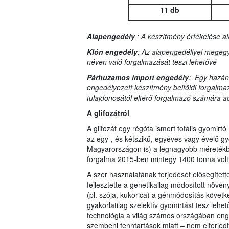
11 db
Alapengedély
: A készítmény értékelése al
Klón engedély
: Az alapengedéllyel megegy
néven való forgalmazását teszi lehetővé
Párhuzamos import engedély
: Egy hazán
engedélyezett készítmény belföldi forgalma
tulajdonosától eltérő forgalmazó számára ad
A glifozátról
A glifozát egy régóta ismert totális gyomi
az egy-, és kétszikű, egyéves vagy évelő gy
Magyarországon is) a legnagyobb méretékb
forgalma 2015-ben mintegy 1400 tonna volt
A szer használatának terjedését elősegítette
fejlesztette a genetikailag módosított növén
(pl. szója, kukorica) a génmódosítás követke
gyakorlatilag szelektív gyomirtást tesz leh
technológia a világ számos országában en
szembeni fenntartások miatt – nem elterjedt