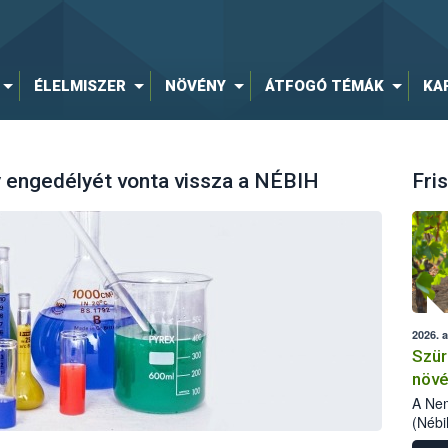
ÉLELMISZER
NÖVÉNY
ÁTFOGÓ TÉMÁK
KA
y engedélyét vonta vissza a NÉBIH
Fris
2026. 
Szür
növé
szől
A Nem
(Nébi
Klart