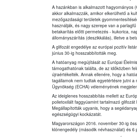
A hazánkban is alkalmazott hagyományos 
akkor alkalmazzák, amikor elkerülhető a kul
mezőgazdasági területek gyommentesítésére
használják, és nagy szerepe van a parlagfű
betakarítás előtti permetezés - kukorica, na
állományszárítás (deszikkálás), illetve a beta
A glifozát engedélye az európai pozitív list
június 30-ig hosszabbították meg.
A hatóanyag megújítását az Európai Élelmisz
támogathatónak találta, de az időközben fe
újraértékelték. Annak ellenére, hogy a ható
tagállamok nem tudtak egyetértésre jutni a m
Ügynökség (ECHA) véleményének megjelenés
Az ideiglenes hosszabbítás mellett az Európ
polietoxilált faggyúamint tartalmazó glifoz
Megállapították ugyanis, hogy a segédanya
egészségügyi kockázatát.
Magyarországon 2016. november 30-ig össze
klónengedély (második névhasználat) és 6