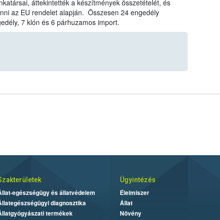
társai, áttekintették a készítmények összetételét, és
onni az EU rendelet alapján. Összesen 24 engedély
gedély, 7 klón és 6 párhuzamos import.
Szakterületek
Ügyintézés
Állat-egészségügy és állatvédelem
Élelmiszer
Állategészségügyi diagnosztika
Állat
Állatgyógyászati termékek
Növény