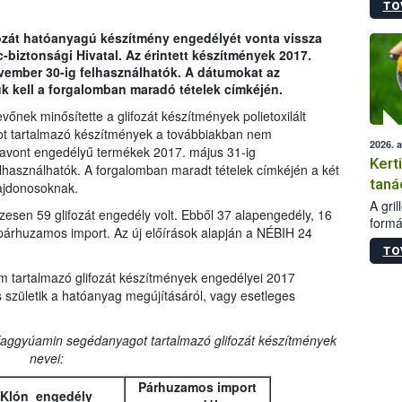
TO
módos
egész
fozát hatóanyagú készítmény engedélyét vonta vissza
felha
biztonsági Hivatal. Az érintett készítmények 2017.
célja
vember 30-ig felhasználhatók. A dátumokat az
lehet
k kell a forgalomban maradó tételek címkéjén.
Az Or
felha
őnek minősítette a glifozát készítmények polietoxilált
terme
ot tartalmazó készítmények a továbbiakban nem
2026. 
avont engedélyű termékek 2017. május 31-ig
Kert
használhatók. A forgalomban maradt tételek címkéjén a két
taná
lajdonosoknak.
A gri
sen 59 glifozát engedély volt. Ebből 37 alapengedély, 16
formá
párhuzamos import. Az új előírások alapján a NÉBIH 24
romlá
TO
szapo
sütög
m tartalmazó glifozát készítmények engedélyei 2017
techni
 születik a hatóanyag megújításáról, vagy esetleges
alapa
higié
faggyúamin segédanyagot tartalmazó glifozát készítmények
hőkez
nevei:
tárol
Hivat
Párhuzamos import
a biz
Klón engedély