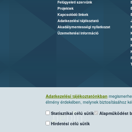
Felügyeleti szervünk
Projektek
Kapcsolódó linkek
Adatkezelési tájékoztató
Akadálymentességi nyilatkozat
Üzemeltetési információ
Adatkezelési tájékoztatónkban
megismerheti
élmény érdekében, melynek biztosításához kér
Statisztikai célú sütik
Alapműködést biz
Hirdetési célú sütik