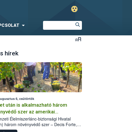
PCSOLAT
s hírek
augusztus 6, csütörtök
et után is alkalmazható három
nyvédő szer az amerikai
őkabóca ellen
zeti Élelmiszerlánc-biztonsági Hivatal
h) három növényvédő szer – Decis Forte,
an 24 EW, Oroganic – engedélyokiratát