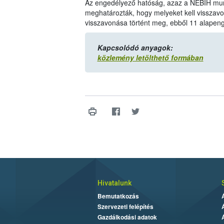
Az engedélyező hatóság, azaz a NÉBIH munka
meghatározták, hogy melyeket kell visszav
visszavonása történt meg, ebből 11 alapen
Kapcsolódó anyagok:
közlemény letölthető formában
Hivatalunk
Bemutatkozás
Szervezeti felépítés
Gazdálkodási adatok