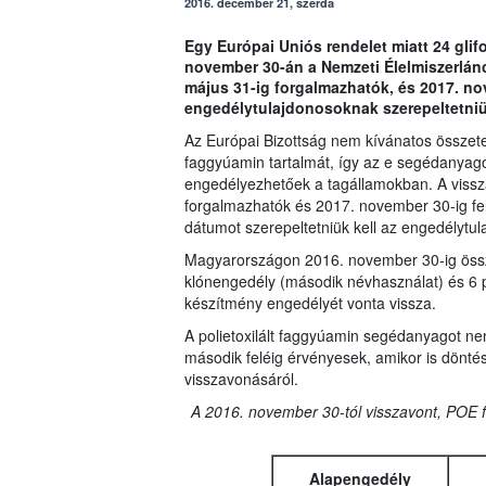
2016. december 21, szerda
Egy Európai Uniós rendelet miatt 24 gli
november 30-án a Nemzeti Élelmiszerlánc-
május 31-ig forgalmazhatók, és 2017. no
engedélytulajdonosoknak szerepeltetniü
Az Európai Bizottság nem kívánatos összetev
faggyúamin tartalmát, így az e segédanyag
engedélyezhetőek a tagállamokban. A vissz
forgalmazhatók és 2017. november 30-ig fel
dátumot szerepeltetniük kell az engedélytu
Magyarországon 2016. november 30-ig össze
klónengedély (második névhasználat) és 6 
készítmény engedélyét vonta vissza.
A polietoxilált faggyúamin segédanyagot ne
második feléig érvényesek, amikor is döntés
visszavonásáról.
A 2016. november 30-tól visszavont, POE 
Alapengedély