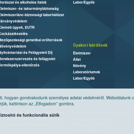
Borászat és alkoholos italok
Labor/Egyéb
Élelmiszer- és takarmánybiztonság
Élelmiszerlánc-biztonsági laborhálózat
Járványvédelem
Kiemelt ügyek, EUTR
Kockázatkezelés
Mezőgazdasági genetikai erőforrások
Gyakori kérdések
Növényvédelem
Nyilvántartási és Felügyeleti Díj
Élelmiszer
Rendszerszervezés és felügyelet
Állat
Termékpálya-ellenőrzés
Növény
Laboratóriumok
Labor/Egyéb
, hogyan gondoskodunk személyes adatai védelméről. Weboldalunk cook
jük, kattintson az „Elfogadom” gombra.
Nemzeti Élelmiszerlánc-biztonsági Hivatal
E-mail:
ugyfelszolgalat@nebih.gov.hu
tosító és funkcionális sütik
Cím: 1024 Budapest, Keleti Károly utca. 24.
Zöld szám: 06-80/263-244
Levelezési cím: 1525 Budapest. Pf. 30.
Telefon: 06-1/ 336-9000
Fax: 06-1/336-9479