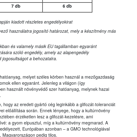
7 db
6 db
apján kiadott részletes engedélyokirat
ező használatra jogosító határozat, mely a készítmény más
kban és valamely másik EU tagállamban egyaránt
zására szóló engedély, amely az alapengedély
 jogosultságot a behozatalra.
rtó hatóanyag, melyet széles körben használ a mezőgazdaság
omok ellen egyaránt. Jelenleg a világon (így
en használt növényvédő szer hatóanyag, melynek hazai
.
, hogy az eredeti gyártó cég leginkább a glifozát-toleranciát
yei előállítása során. Ennek lényege, hogy a kultúrnövény
ztében érzéketlen lesz a glifozát-kezelésre, ami
etővé: a gyom elpusztul, míg a kultúrnövény megmarad. A
gedélyezett, Európában azonban – a GMO technológiával
, Magyarországon pedig tilos.