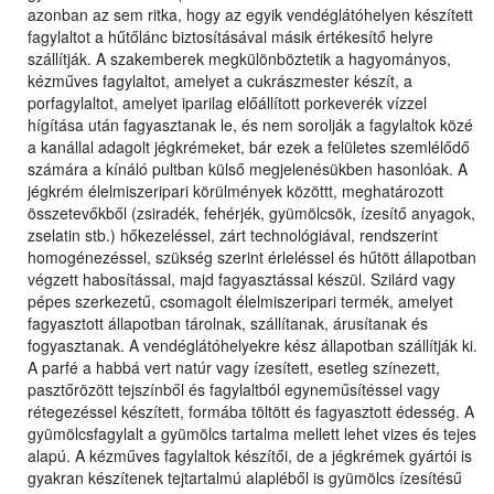
azonban az sem ritka, hogy az egyik vendéglátóhelyen készített
fagylaltot a hűtőlánc biztosításával másik értékesítő helyre
szállítják. A szakemberek megkülönböztetik a hagyományos,
kézműves fagylaltot, amelyet a cukrászmester készít, a
porfagylaltot, amelyet iparilag előállított porkeverék vízzel
hígítása után fagyasztanak le, és nem sorolják a fagylaltok közé
a kanállal adagolt jégkrémeket, bár ezek a felületes szemlélődő
számára a kínáló pultban külső megjelenésükben hasonlóak. A
jégkrém élelmiszeripari körülmények közöttt, meghatározott
összetevőkből (zsiradék, fehérjék, gyümölcsök, ízesítő anyagok,
zselatin stb.) hőkezeléssel, zárt technológiával, rendszerint
homogénezéssel, szükség szerint érleléssel és hűtött állapotban
végzett habosítással, majd fagyasztással készül. Szilárd vagy
pépes szerkezetű, csomagolt élelmiszeripari termék, amelyet
fagyasztott állapotban tárolnak, szállítanak, árusítanak és
fogyasztanak. A vendéglátóhelyekre kész állapotban szállítják ki.
A parfé a habbá vert natúr vagy ízesített, esetleg színezett,
pasztőrözött tejszínből és fagylaltból egyneműsítéssel vagy
rétegezéssel készített, formába töltött és fagyasztott édesség. A
gyümölcsfagylalt a gyümölcs tartalma mellett lehet vizes és tejes
alapú. A kézműves fagylaltok készítői, de a jégkrémek gyártói is
gyakran készítenek tejtartalmú alapléből is gyümölcs ízesítésű