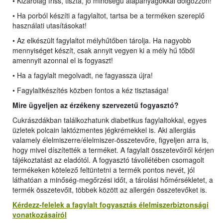
• Kizárólag friss, tiszta, jó minőségű alapanyagokkal dolgozzon!
• Ha porból készíti a fagylaltot, tartsa be a terméken szereplő
használati utasításokat!
• Az elkészült fagylaltot mélyhűtőben tárolja. Ha nagyobb
mennyiséget készít, csak annyit vegyen ki a mély hű tőből
amennyit azonnal el is fogyaszt!
• Ha a fagylalt megolvadt, ne fagyassza újra!
• Fagylaltkészítés közben fontos a kéz tisztasága!
Mire ügyeljen az érzékeny szervezetű fogyasztó?
Cukrászdákban találkozhatunk diabetikus fagylaltokkal, egyes
üzletek polcain laktózmentes jégkrémekkel is. Aki allergiás
valamely élelmiszerre/élelmiszer-összetevőre, figyeljen arra is,
hogy mivel díszítették a terméket. A fagylalt összetevőiről kérjen
tájékoztatást az eladótól. A fogyasztó távollétében csomagolt
termékeken kötelező feltüntetni a termék pontos nevét, jól
láthatóan a minőség-megőrzési időt, a tárolási hőmérsékletet, a
termék összetevőit, többek között az allergén összetevőket is.
Kérdezz-felelek a fagylalt fogyasztás élelmiszerbiztonsági
vonatkozásairól