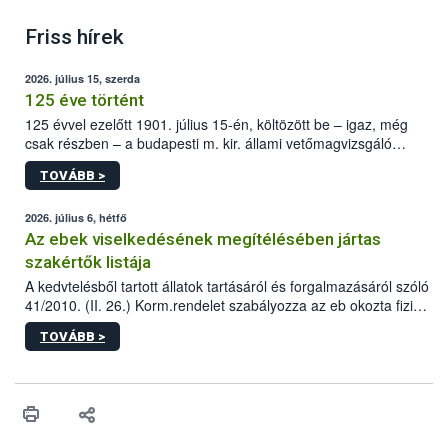
Friss hírek
2026. július 15, szerda
125 éve történt
125 évvel ezelőtt 1901. július 15-én, költözött be – igaz, még
csak részben – a budapesti m. kir. állami vetőmagvizsgáló
állomás a Kis Rókus utca 15. szám alatti, Czigler Győző által
TOVÁBB >
tervezett új épületébe.
2026. július 6, hétfő
Az ebek viselkedésének megítélésében jártas
szakértők listája
A kedvtelésből tartott állatok tartásáról és forgalmazásáról szóló
41/2010. (II. 26.) Korm.rendelet szabályozza az eb okozta fizikai
sérülés, illetve ennek veszélye keletkezésekor felmerülő
TOVÁBB >
hatósági feladatokat, valamint a veszélyes eb tartását és annak
engedélyezését. Ezen eljárások során szükség esetén be kell
vonni az ebek viselkedésének megítélésében jártas szakértőt.