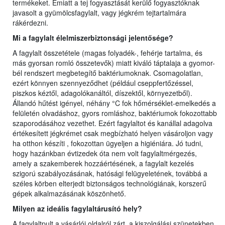
termékeket. Emiatt a tej fogyasztását kerülő fogyasztóknak
javasolt a gyümölcsfagylalt, vagy jégkrém tejtartalmára
rákérdezni.
Mi a fagylalt élelmiszerbiztonsági jelentősége?
A fagylalt összetétele (magas folyadék-, fehérje tartalma, és
más gyorsan romló összetevők) miatt kiváló táptalaja a gyomor-
bél rendszert megbetegítő baktériumoknak. Csomagolatlan,
ezért könnyen szennyeződhet (például cseppfertőzéssel,
piszkos kéztől, adagolókanáltól, díszektől, környezetből).
Állandó hűtést igényel, néhány °C fok hőmérséklet-emelkedés a
felületén olvadáshoz, gyors romláshoz, baktériumok fokozottabb
szaporodásához vezethet. Ezért fagylaltot és kanállal adagolva
értékesített jégkrémet csak megbízható helyen vásároljon vagy
ha otthon készíti , fokozottan ügyeljen a higiéniára. Jó tudni,
hogy hazánkban évtizedek óta nem volt fagylaltmérgezés,
amely a szakemberek hozzáértésének, a fagylalt kezelés
szigorú szabályozásának, hatósági felügyeletének, továbbá a
széles körben elterjedt biztonságos technológiának, korszerű
gépek alkalmazásának köszönhető.
Milyen az ideális fagylaltárusító hely?
A fagylaltpult a vásárlói oldalról zárt, a kiszolgálási szünetekben