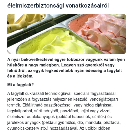
élelmiszerbiztonsági vonatkozásairól
A nyár bekövetkeztével egyre többször vágyunk valamilyen
hűsítőre a nagy melegben. Legyen szó gyerekről vagy
felnőttről, az egyik legkedveltebb nyári édesség a fagylalt
és a jégkrém.
Mi a fagylalt?
A fagylalt cukrászati technológiával, speciális fagyasztással,
jellemzően a fogyasztás helyszínén készülő, vendéglátóipari
termék. Előállítható pasztőrözéssel, vagy hideg eljárással,
fagylaltporból, sűrítményből, pasztából, tejjel vagy vízzel,
élelmiszer-adalékanyagok (például habosítók, sűrítők) és
járulékos anyagok (például gyümölcs, dió, mandula, pisztácia,
gyümölcskonzerv stb.) hozzáadásával. Az utóbbi időben