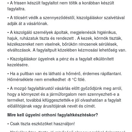
• A frissen készült fagylaltot nem töltik a korábban készült
fagylaltra.
• A tölcsért védik a szennyeződéstől, kiszolgáláskor szalvétával
adják át a vásárlónak.
• A kiszolgáló személyek ápoltak, megjelenésük higiénikus,
hajuk, ruházatuk tiszta és rendezett . A kezek, körmök tiszták,
kézékszereket nem viselnek, bőrükön nincsenek sérülések,
elváltozások. A fagylaltpult közelében kézmosási lehetőség van.
• Kiszolgáláskor ügyelnek a pénz és a fagylalt elkülönített
kezelésére.
• Ha a pultban van és látható a hőmérő, érdemes rápillantani.
Hőmérséklete nem emelkedhet -8 °C fölé.
• A mozgó fagylaltárustól vásárlás előtt győződjünk meg arról,
hogy a környezet és a járműforgalom nem szennyezheti-e a
terméket, továbbá kifüggesztették-e jól olvashatóan a fagylalt
előállítójának vagy árusítójának nevét és címét.
Mire kell ügyelni o
tt
honi fagylaltkészítéskor?
• Csak tiszta eszközöket használjon!