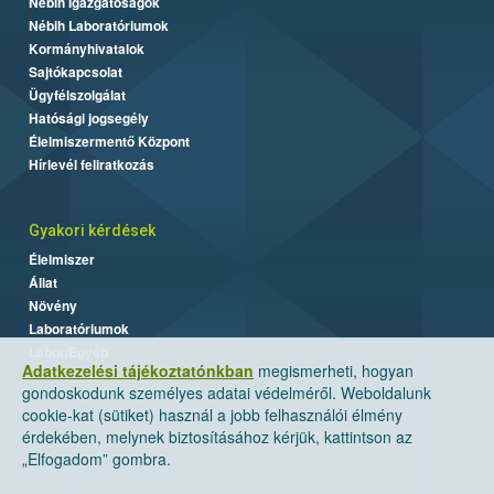
Nébih Igazgatóságok
Nébih Laboratóriumok
Kormányhivatalok
Sajtókapcsolat
Ügyfélszolgálat
Hatósági jogsegély
Élelmiszermentő Központ
Hírlevél feliratkozás
Gyakori kérdések
Élelmiszer
Állat
Növény
Laboratóriumok
Labor/Egyéb
Adatkezelési tájékoztatónkban
megismerheti, hogyan
gondoskodunk személyes adatai védelméről. Weboldalunk
cookie-kat (sütiket) használ a jobb felhasználói élmény
érdekében, melynek biztosításához kérjük, kattintson az
„Elfogadom” gombra.