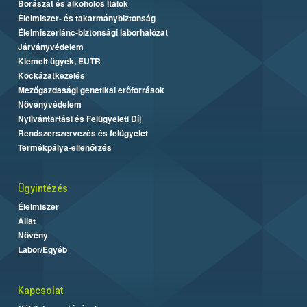
Borászat és alkoholos italok
Élelmiszer- és takarmánybiztonság
Élelmiszerlánc-biztonsági laborhálózat
Járványvédelem
Kiemelt ügyek, EUTR
Kockázatkezelés
Mezőgazdasági genetikai erőforrások
Növényvédelem
Nyilvántartási és Felügyeleti Díj
Rendszerszervezés és felügyelet
Termékpálya-ellenőrzés
Ügyintézés
Élelmiszer
Állat
Növény
Labor/Egyéb
Kapcsolat