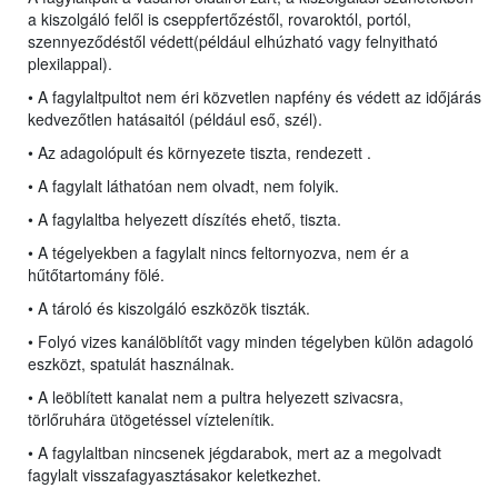
a kiszolgáló felől is cseppfertőzéstől, rovaroktól, portól,
szennyeződéstől védett(például elhúzható vagy felnyitható
plexilappal).
• A fagylaltpultot nem éri közvetlen napfény és védett az időjárás
kedvezőtlen hatásaitól (például eső, szél).
• Az adagolópult és környezete tiszta, rendezett .
• A fagylalt láthatóan nem olvadt, nem folyik.
• A fagylaltba helyezett díszítés ehető, tiszta.
• A tégelyekben a fagylalt nincs feltornyozva, nem ér a
hűtőtartomány fölé.
• A tároló és kiszolgáló eszközök tiszták.
• Folyó vizes kanálöblítőt vagy minden tégelyben külön adagoló
eszközt, spatulát használnak.
• A leöblített kanalat nem a pultra helyezett szivacsra,
törlőruhára ütögetéssel víztelenítik.
• A fagylaltban nincsenek jégdarabok, mert az a megolvadt
fagylalt visszafagyasztásakor keletkezhet.