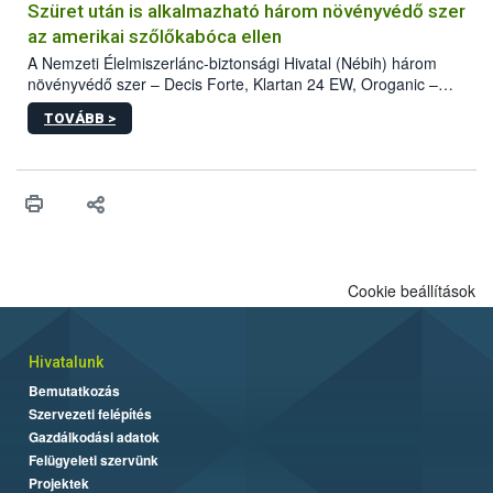
hatósággal is összehangolják a terjedés megállítása érdekében.
Szüret után is alkalmazható három növényvédő szer
az amerikai szőlőkabóca ellen
A Nemzeti Élelmiszerlánc-biztonsági Hivatal (Nébih) három
növényvédő szer – Decis Forte, Klartan 24 EW, Oroganic –
engedélyokiratát módosította, így azok a szüretet követően,
TOVÁBB >
egészen a vesszőérettség (BBCH 91) stádiumáig
felhasználhatóak a szőlőben. A kiterjesztések célja, hogy a korai
érésű szőlőkben is legyen lehetőség a károsító elleni további
védekezésre. Az Oroganic készítmény kis kiszerelésben kiskerti
felhasználók számára is elérhető és ökológiai termesztésben is
engedélyezett.
Cookie beállítások
Hivatalunk
Bemutatkozás
Szervezeti felépítés
Gazdálkodási adatok
Felügyeleti szervünk
Projektek