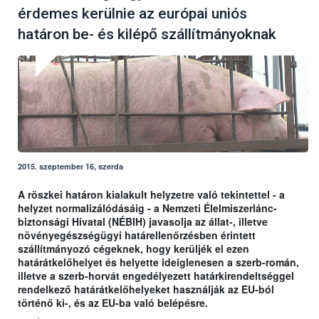
érdemes kerülnie az európai uniós
határon be- és kilépő szállítmányoknak
2015. szeptember 16, szerda
A röszkei határon kialakult helyzetre való tekintettel - a
helyzet normalizálódásáig - a Nemzeti Élelmiszerlánc-
biztonsági Hivatal (NÉBIH) javasolja az állat-, illetve
növényegészségügyi határellenőrzésben érintett
szállítmányozó cégeknek, hogy kerüljék el ezen
határátkelőhelyet és helyette ideiglenesen a szerb-román,
illetve a szerb-horvát engedélyezett határkirendeltséggel
rendelkező határátkelőhelyeket használják az EU-ból
történő ki-, és az EU-ba való belépésre.