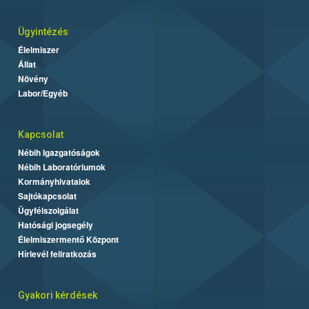
Ügyintézés
Élelmiszer
Állat
Növény
Labor/Egyéb
Kapcsolat
Nébih Igazgatóságok
Nébih Laboratóriumok
Kormányhivatalok
Sajtókapcsolat
Ügyfélszolgálat
Hatósági jogsegély
Élelmiszermentő Központ
Hírlevél feliratkozás
Gyakori kérdések