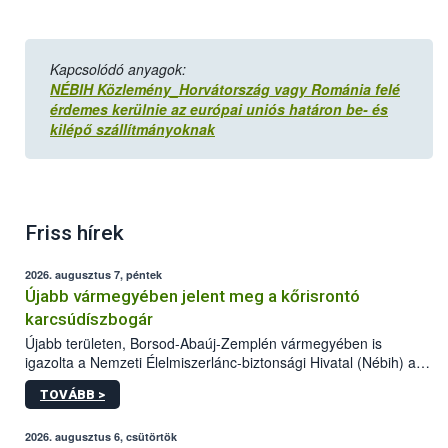
Kapcsolódó anyagok:
NÉBIH Közlemény_Horvátország vagy Románia felé
érdemes kerülnie az európai uniós határon be- és
kilépő szállítmányoknak
Friss hírek
2026. augusztus 7, péntek
Újabb vármegyében jelent meg a kőrisrontó
karcsúdíszbogár
Újabb területen, Borsod-Abaúj-Zemplén vármegyében is
igazolta a Nemzeti Élelmiszerlánc-biztonsági Hivatal (Nébih) a
kőrisrontó karcsúdíszbogár (Agrilus planipennis) jelenlétét. A
TOVÁBB >
kártevőt nem csak színcsapdában találták meg, de már fertőzött
fában is azonosították. A növényvédelmi szakemberek folytatják
az intenzív felderítést, emellett az intézkedéseket a szlovák
2026. augusztus 6, csütörtök