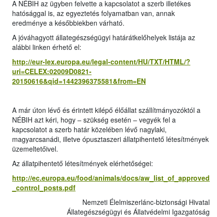
A NÉBIH az ügyben felvette a kapcsolatot a szerb illetékes
hatósággal is, az egyeztetés folyamatban van, annak
eredménye a későbbiekben várható.
A jóváhagyott állategészségügyi határátkelőhelyek listája az
alábbi linken érhető el:
http://eur-lex.europa.eu/legal-content/HU/TXT/HTML/?
uri=CELEX:02009D0821-
20150616&qid=1442396375581&from=EN
A már úton lévő és érintett kilépő élőállat szállítmányozóktól a
NÉBIH azt kéri, hogy – szükség esetén – vegyék fel a
kapcsolatot a szerb határ közelében lévő nagylaki,
magyarcsanádi, illetve ópusztaszeri állatpihentető létesítmények
üzemeltetőivel.
Az állatpihentető létesítmények elérhetőségei:
http://ec.europa.eu/food/animals/docs/aw_list_of_approved
_control_posts.pdf
Nemzeti Élelmiszerlánc-biztonsági Hivatal
Állategészségügyi és Állatvédelmi Igazgatósá
g