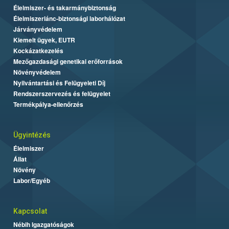
Élelmiszer- és takarmánybiztonság
Élelmiszerlánc-biztonsági laborhálózat
Járványvédelem
Kiemelt ügyek, EUTR
Kockázatkezelés
Mezőgazdasági genetikai erőforrások
Növényvédelem
Nyilvántartási és Felügyeleti Díj
Rendszerszervezés és felügyelet
Termékpálya-ellenőrzés
Ügyintézés
Élelmiszer
Állat
Növény
Labor/Egyéb
Kapcsolat
Nébih Igazgatóságok