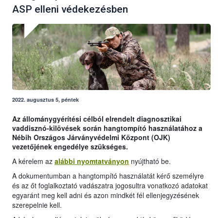
ASP elleni védekezésben
2022. augusztus 5, péntek
Az állománygyérítési célból elrendelt diagnosztikai
vaddisznó-kilövések során hangtompító használatához a
Nébih Országos Járványvédelmi Központ (OJK)
vezetőjének engedélye szükséges.
A kérelem az
alábbi nyomtatványon
nyújtható be.
A dokumentumban a hangtompító használatát kérő személyre
és az őt foglalkoztató vadászatra jogosultra vonatkozó adatokat
egyaránt meg kell adni és azon mindkét fél ellenjegyzésének
szerepelnie kell.