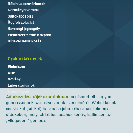
Nébih Laboratóriumok
Kormányhivatalok
Sajtókapcsolat
Ügyfélszolgálat
Hatósági jogsegély
Élelmiszermentő Központ
Hírlevél feliratkozás
Gyakori kérdések
Élelmiszer
Állat
Növény
Laboratóriumok
Labor/Egyéb
Adatkezelési tájékoztatónkban
megismerheti, hogyan
gondoskodunk személyes adatai védelméről. Weboldalunk
cookie-kat (sütiket) használ a jobb felhasználói élmény
érdekében, melynek biztosításához kérjük, kattintson az
„Elfogadom” gombra.