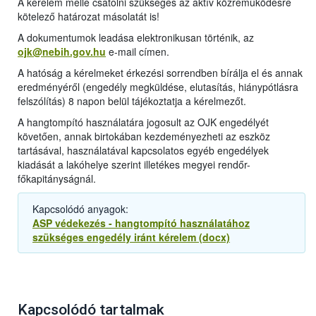
A kérelem mellé csatolni szükséges az aktív közreműködésre
kötelező határozat másolatát is!
A dokumentumok leadása elektronikusan történik, az
ojk@nebih.gov.hu
e-mail címen.
A hatóság a kérelmeket érkezési sorrendben bírálja el és annak
eredményéről (engedély megküldése, elutasítás, hiánypótlásra
felszólítás) 8 napon belül tájékoztatja a kérelmezőt.
A hangtompító használatára jogosult az OJK engedélyét
követően, annak birtokában kezdeményezheti az eszköz
tartásával, használatával kapcsolatos egyéb engedélyek
kiadását a lakóhelye szerint illetékes megyei rendőr-
főkapitányságnál.
Kapcsolódó anyagok:
ASP védekezés - hangtompító használatához
szükséges engedély iránt kérelem (docx)
Kapcsolódó tartalmak