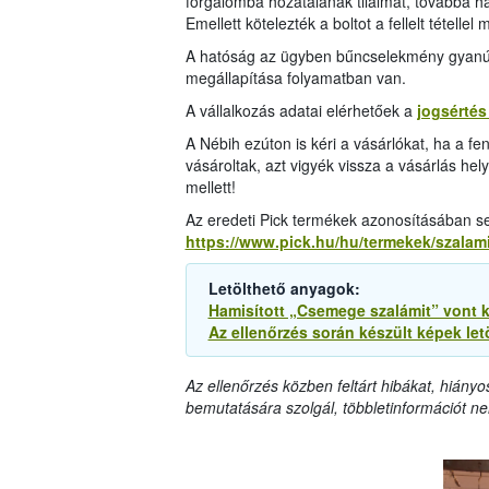
forgalomba hozatalának tilalmát, továbbá ha
Emellett kötelezték a boltot a fellelt tétell
A hatóság az ügyben bűncselekmény gyanúja m
megállapítása folyamatban van.
A vállalkozás adatai elérhetőek a
jogsértés 
A Nébih ezúton is kéri a vásárlókat, ha a fe
vásároltak, azt vigyék vissza a vásárlás hel
mellett!
Az eredeti Pick termékek azonosításában segí
https://www.pick.hu/hu/termekek/szalami
Letölthető anyagok:
Hamisított „Csemege szalámit” vont k
Az ellenőrzés során készült képek let
Az ellenőrzés közben feltárt hibákat, hiányo
bemutatására szolgál, többletinformációt ne