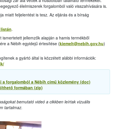
tósági zár alá vették a húsboltban található termékeket.
el megegyező élelmiszerek forgalomból való visszahívására is.
iatt feljelentést is tesz. Az eljárás és a bírság
listán
.
nt ismertetett jellemzők alapján a hamis termékből
yére a Nébih egyidejű értesítése (
kiemelt@nebih.gov.hu
)
tenek a gyártó által is közzétett alábbi információk:
k/
i a forgalomból a Nébih című közlemény (doc)
ölthető formában (zip)
sságokat bemutató videó a cikkben leírtak vizuális
m tartalmaz.