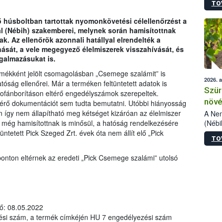
TO
kőris
jelen
húsboltban tartottak nyomonkövetési célellenőrzést a
talál
al (Nébih) szakemberei, melynek során hamisítottnak
azono
k. Az ellenőrök azonnali hatállyal elrendelték a
folyta
nását, a vele megegyező élelmiszerek visszahívását, és
intéz
rgalmazásukat is.
össze
érdek
termékként jelölt csomagolásban „Csemege szalámit” is
2026. 
hatóság ellenőrei. Már a terméken feltüntetett adatok is
Szür
lofánborításon eltérő engedélyszámok szerepeltek.
növé
ísérő dokumentációt sem tudta bemutatni. Utóbbi hiányosság
szől
 így nem állapítható meg kétséget kizáróan az élelmiszer
A Nem
(Nébi
t még hamisítottnak is minősül, a hatóság rendelkezésére
Klart
üntetett Pick Szeged Zrt. évek óta nem állít elő „Pick
TO
módos
.
egész
ponton eltérnek az eredeti „Pick Csemege szalámi” utolsó
felha
célja
lehet
Az Or
felha
dő: 08.05.2022
terme
si szám, a termék címkéjén HU 7 engedélyezési szám