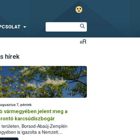
PCSOLAT
s hírek
augusztus 7, péntek
b vármegyében jelent meg a
srontó karcsúdíszbogár
 területen, Borsod-Abaúj-Zemplén
gyében is igazolta a Nemzeti
iszerlánc-biztonsági Hivatal (Nébih) a