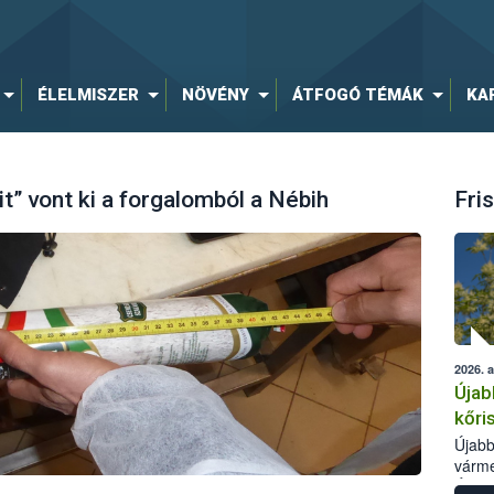
ÉLELMISZER
NÖVÉNY
ÁTFOGÓ TÉMÁK
KA
” vont ki a forgalomból a Nébih
Fris
2026. 
Újab
kőri
Újabb
várme
Élelm