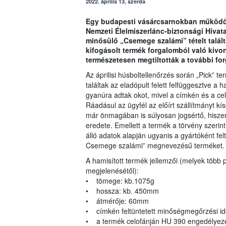
2022. április 13, szerda
Egy budapesti vásárcsarnokban működő 
Nemzeti Élelmiszerlánc-biztonsági Hivat
minősülő „Csemege szalámi” tételt találta
kifogásolt termék forgalomból való kivo
természetesen megtiltották a további fo
Az áprilisi húsboltellenőrzés során „Pick” 
találtak az eladópult felett felfüggesztve a 
gyanúra adtak okot, mivel a címkén és a ce
Ráadásul az ügyfél az előírt szállítmányt k
már önmagában is súlyosan jogsértő, hiszen
eredete. Emellett a termék a törvény szerin
álló adatok alapján ugyanis a gyártóként felt
Csemege szalámi” megnevezésű terméket
A hamisított termék jellemzői (melyek több 
megjelenésétől):
• tömege: kb.1075g
• hossza: kb. 450mm
• átmérője: 60mm
• címkén feltüntetett minőségmegőrzési i
• a termék celofánján HU 390 engedélyezé