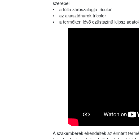
szerepel
• a fólia zárószalagja tricolor,
• az akasztóhurok tricolor
• a terméken lévő ezüstszínű klipsz adato
A szakemberek elrendelték az érintett termék