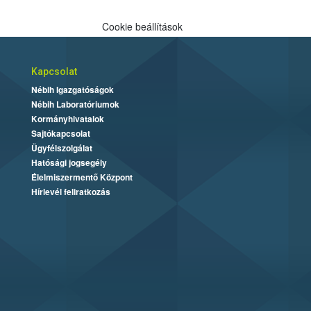
Cookie beállítások
Kapcsolat
Nébih Igazgatóságok
Nébih Laboratóriumok
Kormányhivatalok
Sajtókapcsolat
Ügyfélszolgálat
Hatósági jogsegély
Élelmiszermentő Központ
Hírlevél feliratkozás