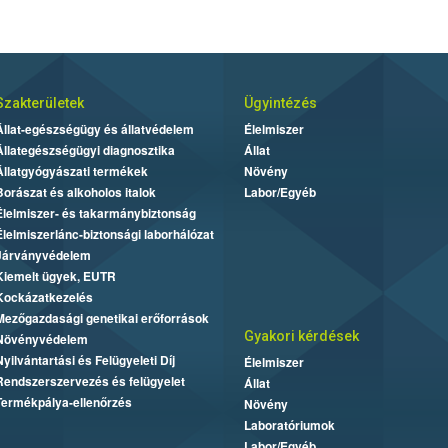
Szakterületek
Ügyintézés
Állat-egészségügy és állatvédelem
Élelmiszer
Állategészségügyi diagnosztika
Állat
Állatgyógyászati termékek
Növény
Borászat és alkoholos italok
Labor/Egyéb
Élelmiszer- és takarmánybiztonság
Élelmiszerlánc-biztonsági laborhálózat
Járványvédelem
Kiemelt ügyek, EUTR
Kockázatkezelés
Mezőgazdasági genetikai erőforrások
Gyakori kérdések
Növényvédelem
Nyilvántartási és Felügyeleti Díj
Élelmiszer
Rendszerszervezés és felügyelet
Állat
Termékpálya-ellenőrzés
Növény
Laboratóriumok
Labor/Egyéb