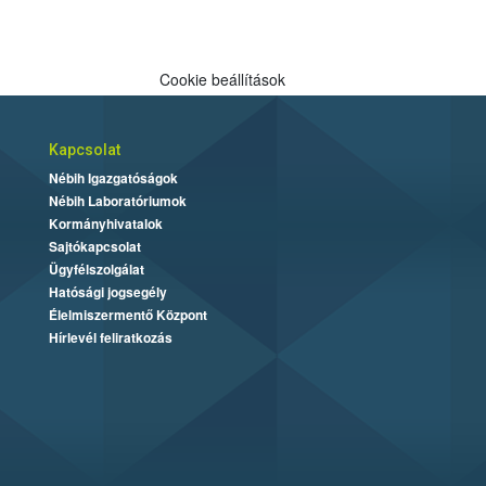
Cookie beállítások
Kapcsolat
Nébih Igazgatóságok
Nébih Laboratóriumok
Kormányhivatalok
Sajtókapcsolat
Ügyfélszolgálat
Hatósági jogsegély
Élelmiszermentő Központ
Hírlevél feliratkozás