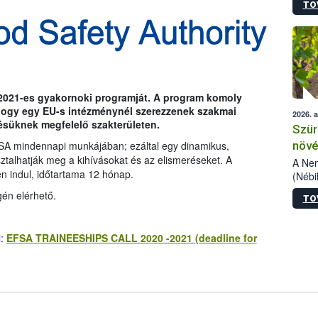
TO
kőris
jelen
talál
azono
folyta
intéz
össze
2021-es gyakornoki programját. A program komoly
érdek
 hogy egy EU-s intézménynél szerezzenek szakmai
2026. 
désüknek megfelelő szakterületen.
Szür
növé
A mindennapi munkájában; ezáltal egy dinamikus,
sztalhatják meg a kihívásokat és az elismeréseket. A
szől
A Nem
jén indul, időtartama 12 hónap.
(Nébi
Klart
én elérhető.
TO
módos
egész
felha
l:
EFSA TRAINEESHIPS CALL 2020 -2021 (deadline for
célja
lehet
Az Or
felha
terme