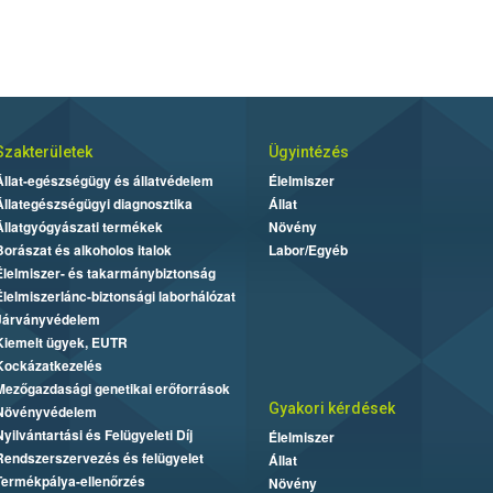
Szakterületek
Ügyintézés
Állat-egészségügy és állatvédelem
Élelmiszer
Állategészségügyi diagnosztika
Állat
Állatgyógyászati termékek
Növény
Borászat és alkoholos italok
Labor/Egyéb
Élelmiszer- és takarmánybiztonság
Élelmiszerlánc-biztonsági laborhálózat
Járványvédelem
Kiemelt ügyek, EUTR
Kockázatkezelés
Mezőgazdasági genetikai erőforrások
Gyakori kérdések
Növényvédelem
Nyilvántartási és Felügyeleti Díj
Élelmiszer
Rendszerszervezés és felügyelet
Állat
Termékpálya-ellenőrzés
Növény