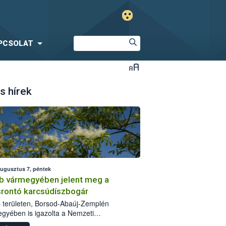
PCSOLAT
s hírek
augusztus 7, péntek
b vármegyében jelent meg a
srontó karcsúdíszbogár
 területen, Borsod-Abaúj-Zemplén
gyében is igazolta a Nemzeti
iszerlánc-biztonsági Hivatal (Nébih) a