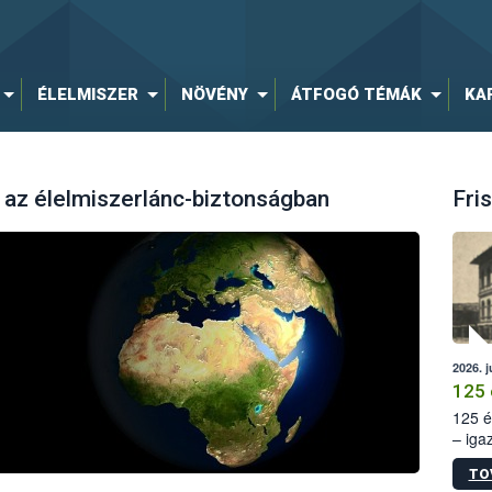
ÉLELMISZER
NÖVÉNY
ÁTFOGÓ TÉMÁK
KA
k az élelmiszerlánc-biztonságban
Fris
2026. j
125 
125 é
– iga
állam
TO
15. sz