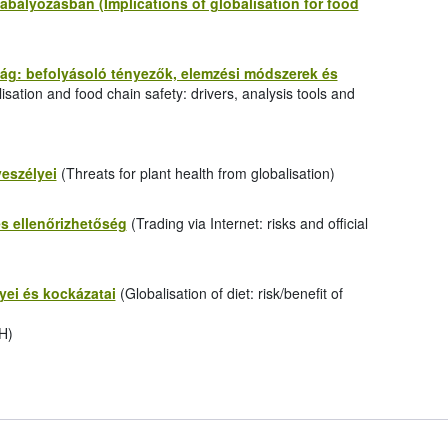
zabályozásban (Implications of globalisation for food
ság: befolyásoló tényezők, elemzési módszerek és
isation and food chain safety: drivers, analysis tools and
eszélyei
(Threats for plant health from globalisation)
és ellenőrizhetőség
(Trading via Internet: risks and official
yei és kockázatai
(Globalisation of diet: risk/benefit of
H)