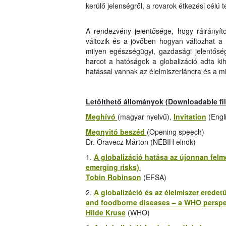
kerülő jelenségről, a rovarok étkezési célú t
A rendezvény jelentősége, hogy ráirányíto
változik és a jövőben hogyan változhat a v
milyen egészségügyi, gazdasági jelentősé
harcot a hatóságok a globalizáció adta k
hatással vannak az élelmiszerláncra és a m
Letölthető állományok (Downloadable fil
Meghívó
(magyar nyelvű),
Invitation
(Engli
Megnyitó beszéd
(Opening speech)
Dr. Oravecz Márton (NÉBIH elnök)
1.
A globalizáció hatása az újonnan felm
emerging risks)
Tobin Robinson
(EFSA)
2.
A globalizáció és az élelmiszer ered
and foodborne diseases – a WHO perspe
Hilde Kruse
(WHO)