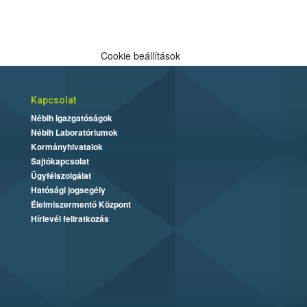
Cookie beállítások
Kapcsolat
Nébih Igazgatóságok
Nébih Laboratóriumok
Kormányhivatalok
Sajtókapcsolat
Ügyfélszolgálat
Hatósági jogsegély
Élelmiszermentő Központ
Hírlevél feliratkozás