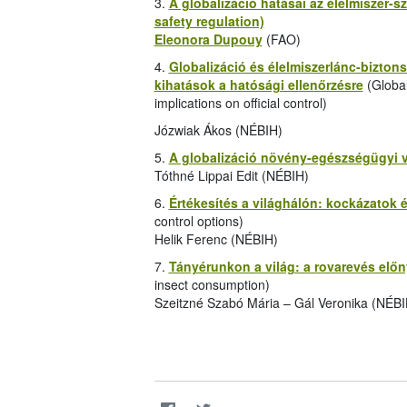
3.
A globalizáció hatásai az élelmiszer-s
safety regulation)
Eleonora Dupouy
(FAO)
4.
Globalizáció és élelmiszerlánc-bizton
kihatások a hatósági ellenőrzésre
(Global
implications on official control)
Józwiak Ákos (NÉBIH)
5.
A globalizáció növény-egészségügyi v
Tóthné Lippai Edit (NÉBIH)
6.
Értékesítés a világhálón: kockázatok 
control options)
Helik Ferenc (NÉBIH)
7.
Tányérunkon a világ: a rovarevés előn
insect consumption)
Szeitzné Szabó Mária – Gál Veronika (NÉBI