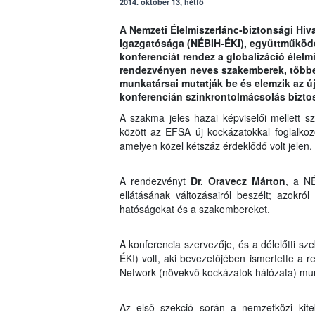
2014. október 13, hétfő
A Nemzeti Élelmiszerlánc-biztonsági Hiva
Igazgatósága (NÉBIH-ÉKI), együttműködé
konferenciát rendez a globalizáció élelm
rendezvényen neves szakemberek, többe
munkatársai mutatják be és elemzik az új
konferencián szinkrontolmácsolás biztos
A szakma jeles hazai képviselői mellett 
között az EFSA új kockázatokkal foglalko
amelyen közel kétszáz érdeklődő volt jelen.
A rendezvényt
Dr. Oravecz Márton
, a NÉ
ellátásának változásairól beszélt; azokró
hatóságokat és a szakembereket.
A konferencia szervezője, és a délelőtti sz
ÉKI) volt, aki bevezetőjében ismertette a
Network (növekvő kockázatok hálózata) mu
Az első szekció során a nemzetközi kitek