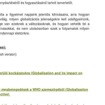
enyésztéséről és fogyasztásáról tartott ismertetőt.
tta a figyelmet napjaink jelentős kihívásaira, arra hogyan
ilág, milyen globalizációs jelenségekre kell odafigyelnünk,
ge van ezeknek a változásoknak, és hogyan vehetik fel a
ihívásokkal, és nem utolsósorban ezek a folyamatok milyen
indennapi életünkre.
es):
sh version)
erülő kockázatokra (Globalisation and its impact on
etű megbetegedések a WHO szemszögéből (Globalisation
ctive)