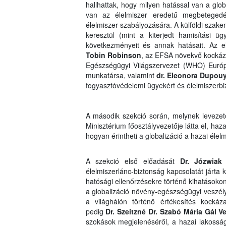
hallhattak, hogy milyen hatással van a glo
van az élelmiszer eredetű megbetegedé
élelmiszer-szabályozására. A külföldi szak
keresztül (mint a kiterjedt hamisítási ü
következményeit és annak hatásait. Az e
Tobin Robinson
, az EFSA növekvő kockáz
Egészségügyi Világszervezet (WHO) Európa
munkatársa, valamint
dr. Eleonora Dupou
fogyasztóvédelemi ügyekért és élelmiszerbiz
A második szekció során, melynek levezető
Minisztérium főosztályvezetője látta el, ha
hogyan érintheti a globalizáció a hazai élel
A szekció első előadását
Dr. Józwiak
élelmiszerlánc-biztonság kapcsolatát járta
hatósági ellenőrzésekre történő kihatásoko
a globalizáció növény-egészségügyi veszély
a világhálón történő értékesítés kockáza
pedig
Dr. Szeitzné Dr. Szabó Mária Gál V
szokások megjelenéséről, a hazai lakossá