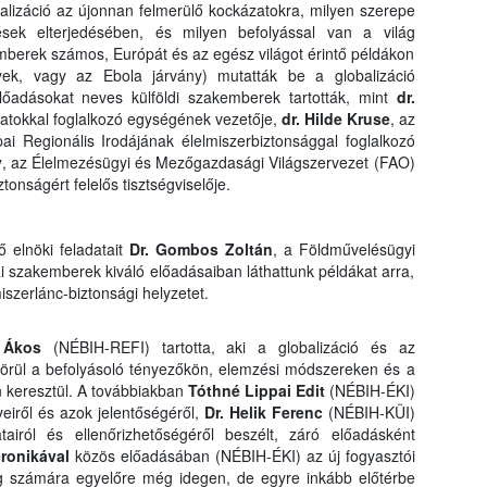
balizáció az újonnan felmerülő kockázatokra, milyen szerepe
sek elterjedésében, és milyen befolyással van a világ
emberek számos, Európát és az egész világot érintő példákon
gyek, vagy az Ebola járvány) mutatták be a globalizáció
lőadásokat neves külföldi szakemberek tartották, mint
dr.
atokkal foglalkozó egységének vezetője,
dr. Hilde Kruse
, az
i Regionális Irodájának élelmiszerbiztonsággal foglalkozó
y
, az Élelmezésügyi és Mezőgazdasági Világszervezet (FAO)
tonságért felelős tisztségviselője.
 elnöki feladatait
Dr. Gombos Zoltán
, a Földművelésügyi
zai szakemberek kiváló előadásaiban láthattunk példákat arra,
miszerlánc-biztonsági helyzetet.
 Ákos
(NÉBIH-REFI) tartotta, aki a globalizáció és az
 körül a befolyásoló tényezőkön, elemzési módszereken és a
n keresztül. A továbbiakban
Tóthné Lippai Edit
(NÉBIH-ÉKI)
eiről és azok jelentőségéről,
Dr. Helik Ferenc
(NÉBIH-KÜI)
tairól és ellenőrizhetőségéről beszélt, záró előadásként
eronikával
közös előadásában (NÉBIH-ÉKI) az új fogyasztói
g számára egyelőre még idegen, de egyre inkább előtérbe