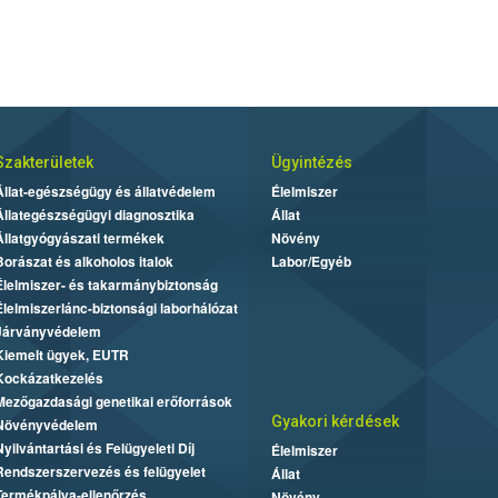
Szakterületek
Ügyintézés
Állat-egészségügy és állatvédelem
Élelmiszer
Állategészségügyi diagnosztika
Állat
Állatgyógyászati termékek
Növény
Borászat és alkoholos italok
Labor/Egyéb
Élelmiszer- és takarmánybiztonság
Élelmiszerlánc-biztonsági laborhálózat
Járványvédelem
Kiemelt ügyek, EUTR
Kockázatkezelés
Mezőgazdasági genetikai erőforrások
Gyakori kérdések
Növényvédelem
Nyilvántartási és Felügyeleti Díj
Élelmiszer
Rendszerszervezés és felügyelet
Állat
Termékpálya-ellenőrzés
Növény