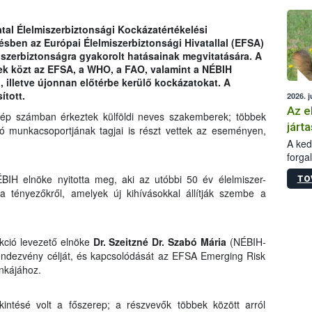
épüle
tal Élelmiszerbiztonsági Kockázatértékelési
sben az Európai Élelmiszerbiztonsági Hivatallal (EFSA)
iszerbiztonságra gyakorolt hatásainak megvitatására. A
k közt az EFSA, a WHO, a FAO, valamint a NÉBIH
, illetve újonnan előtérbe kerülő kockázatokat. A
ított.
2026. j
Az e
szép számban érkeztek külföldi neves szakemberek; többek
járta
zó munkacsoportjának tagjai is részt vettek az eseményen,
A kedv
forga
Korm.
BIH elnöke nyitotta meg, aki az utóbbi 50 év élelmiszer-
TO
sérül
l a tényezőkről, amelyek új kihívásokkal állítják szembe a
felme
veszé
Ezen 
vonni
ekció levezető elnöke
Dr. Szeitzné Dr. Szabó Mária
(NÉBIH-
jártas
 rendezvény célját, és kapcsolódását az EFSA Emerging Risk
nkájához.
intésé volt a főszerep; a részvevők többek között arról