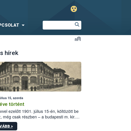
PCSOLAT
s hírek
úlius 15, szerda
éve történt
vvel ezelőtt 1901. július 15-én, költözött be
z, még csak részben – a budapesti m. kir.
i vetőmagvizsgáló állomás a Kis Rókus utca
VÁBB >
ám alatti, Czigler Győző által tervezett új