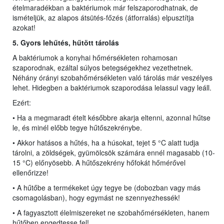
ételmaradékban a baktériumok már felszaporodhatnak, de
ismételjük, az alapos átsütés-főzés (átforralás) elpusztítja
azokat!
5. Gyors lehűtés, hűtö
tt
tárolás
A baktériumok a konyhai hőmérsékleten rohamosan
szaporodnak, ezáltal súlyos betegségekhez vezethetnek.
Néhány órányi szobahőmérsékleten való tárolás már veszélyes
lehet. Hidegben a baktériumok szaporodása lelassul vagy leáll.
Ezért:
• Ha a megmaradt ételt későbbre akarja eltenni, azonnal hűtse
le, és minél előbb tegye hűtőszekrénybe.
• Akkor hatásos a hűtés, ha a húsokat, tejet 5 °C alatt tudja
tárolni, a zöldségek, gyümölcsök számára ennél magasabb (10-
15 °C) előnyösebb. A hűtőszekrény hőfokát hőmérővel
ellenőrizze!
• A hűtőbe a termékeket úgy tegye be (dobozban vagy más
csomagolásban), hogy egymást ne szennyezhessék!
• A fagyasztott élelmiszereket ne szobahőmérsékleten, hanem
hűtőben engedtesse fel!