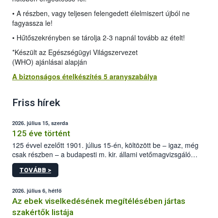
• A részben, vagy teljesen felengedett élelmiszert újból ne
fagyassza le!
• Hűtőszekrényben se tárolja 2-3 napnál tovább az ételt!
*Készült az Egészségügyi Világszervezet
(WHO) ajánlásai alapján
A biztonságos ételkészítés 5 aranyszabálya
Friss hírek
2026. július 15, szerda
125 éve történt
125 évvel ezelőtt 1901. július 15-én, költözött be – igaz, még
csak részben – a budapesti m. kir. állami vetőmagvizsgáló
állomás a Kis Rókus utca 15. szám alatti, Czigler Győző által
TOVÁBB >
tervezett új épületébe.
2026. július 6, hétfő
Az ebek viselkedésének megítélésében jártas
szakértők listája