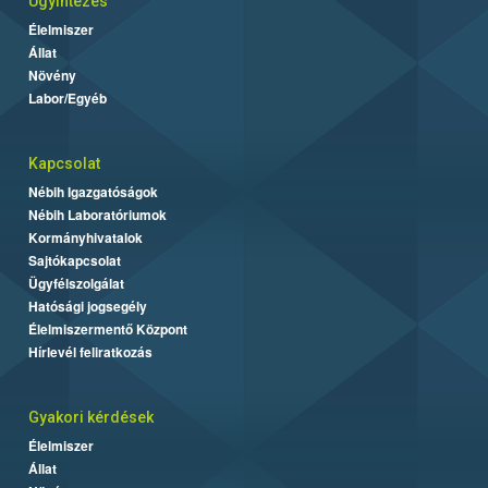
Ügyintézés
Élelmiszer
Állat
Növény
Labor/Egyéb
Kapcsolat
Nébih Igazgatóságok
Nébih Laboratóriumok
Kormányhivatalok
Sajtókapcsolat
Ügyfélszolgálat
Hatósági jogsegély
Élelmiszermentő Központ
Hírlevél feliratkozás
Gyakori kérdések
Élelmiszer
Állat