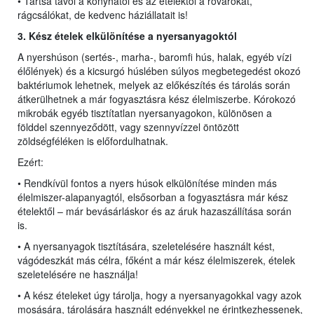
• Tartsa távol a konyhától és az ételektől a rovarokat,
rágcsálókat, de kedvenc háziállatait is!
3. Kész ételek elkülönítése a nyersanyagoktól
A nyershúson (sertés-, marha-, baromfi hús, halak, egyéb vízi
élőlények) és a kicsurgó húslében súlyos megbetegedést okozó
baktériumok lehetnek, melyek az előkészítés és tárolás során
átkerülhetnek a már fogyasztásra kész élelmiszerbe. Kórokozó
mikrobák egyéb tisztítatlan nyersanyagokon, különösen a
földdel szennyeződött, vagy szennyvízzel öntözött
zöldségféléken is előfordulhatnak.
Ezért:
• Rendkívül fontos a nyers húsok elkülönítése minden más
élelmiszer-alapanyagtól, elsősorban a fogyasztásra már kész
ételektől – már bevásárláskor és az áruk hazaszállítása során
is.
• A nyersanyagok tisztítására, szeletelésére használt kést,
vágódeszkát más célra, főként a már kész élelmiszerek, ételek
szeletelésére ne használja!
• A kész ételeket úgy tárolja, hogy a nyersanyagokkal vagy azok
mosására, tárolására használt edényekkel ne érintkezhessenek,