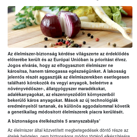
Az élelmiszer-biztonság kérdése világszerte az érdeklődés
előterébe került és az Európai Unióban is prioritást élvez.
Jogos elvárás, hogy az elfogyasztott élelmiszer ne
károsítsa, hanem támogassa egészségünket. A lakosság
jelentős részét aggasztják az élelmiszerekben esetlegesen
található kórokozók és vegyi anyagok, beleértve a
növényvédőszer-, állatgyógyszer maradékokat,
adalékanyagokat, az elszennyeződött környezetből
bekerülő káros anyagokat. Mások az új technológiák
eredményeitől tartanak, és különös aggodalommal követik
a genetikailag módosított élelmiszerek piacra kerülését.
A biztonságos ételkészítés 5 aranyszabálya
*
Az élelmiszer által közvetített megbetegedések döntő része az
ételek helytelen, nem biztonságos módon történő elkészítésére