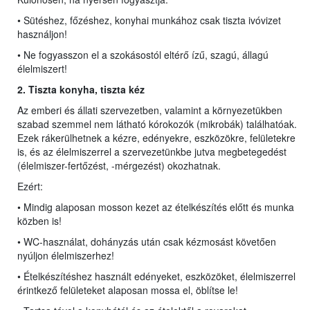
• Sütéshez, főzéshez, konyhai munkához csak tiszta ivóvizet
használjon!
• Ne fogyasszon el a szokásostól eltérő ízű, szagú, állagú
élelmiszert!
2. Tiszta konyha,
ti
szta kéz
Az emberi és állati szervezetben, valamint a környezetükben
szabad szemmel nem látható kórokozók (mikrobák) találhatóak.
Ezek rákerülhetnek a kézre, edényekre, eszközökre, felületekre
is, és az élelmiszerrel a szervezetünkbe jutva megbetegedést
(élelmiszer-fertőzést, -mérgezést) okozhatnak.
Ezért:
• Mindig alaposan mosson kezet az ételkészítés előtt és munka
közben is!
• WC-használat, dohányzás után csak kézmosást követően
nyúljon élelmiszerhez!
• Ételkészítéshez használt edényeket, eszközöket, élelmiszerrel
érintkező felületeket alaposan mossa el, öblítse le!