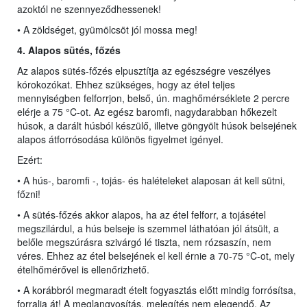
azoktól ne szennyeződhessenek!
• A zöldséget, gyümölcsöt jól mossa meg!
4. Alapos sütés, főzés
Az alapos sütés-főzés elpusztítja az egészségre veszélyes
kórokozókat. Ehhez szükséges, hogy az étel teljes
mennyiségben felforrjon, belső, ún. maghőmérséklete 2 percre
elérje a 75 °C-ot. Az egész baromfi, nagydarabban hőkezelt
húsok, a darált húsból készülő, illetve göngyölt húsok belsejének
alapos átforrósodása különös figyelmet igényel.
Ezért:
• A hús-, baromfi -, tojás- és halételeket alaposan át kell sütni,
főzni!
• A sütés-főzés akkor alapos, ha az étel felforr, a tojásétel
megszilárdul, a hús belseje is szemmel láthatóan jól átsült, a
belőle megszúrásra szivárgó lé tiszta, nem rózsaszín, nem
véres. Ehhez az étel belsejének el kell érnie a 70-75 °C-ot, mely
ételhőmérővel is ellenőrizhető.
• A korábbról megmaradt ételt fogyasztás előtt mindig forrósítsa,
forralja át! A meglangyosítás, melegítés nem elegendő. Az