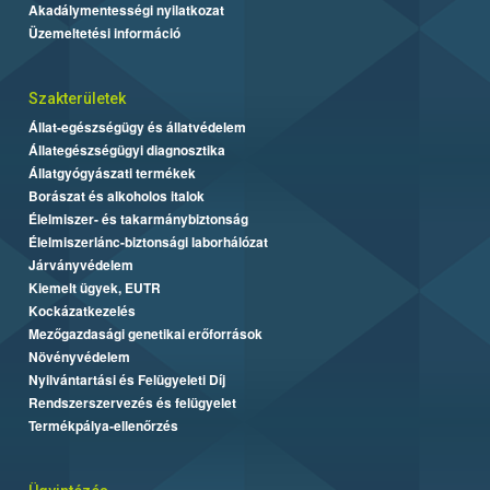
Akadálymentességi nyilatkozat
Üzemeltetési információ
Szakterületek
Állat-egészségügy és állatvédelem
Állategészségügyi diagnosztika
Állatgyógyászati termékek
Borászat és alkoholos italok
Élelmiszer- és takarmánybiztonság
Élelmiszerlánc-biztonsági laborhálózat
Járványvédelem
Kiemelt ügyek, EUTR
Kockázatkezelés
Mezőgazdasági genetikai erőforrások
Növényvédelem
Nyilvántartási és Felügyeleti Díj
Rendszerszervezés és felügyelet
Termékpálya-ellenőrzés