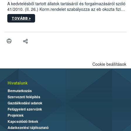
A kedvtelésből tartott állatok tartásáról és forgalmazásáról szóló
41/2010. (II. 26.) Korm.rendelet szabályozza az eb okozta fizikai
sérülés, illetve ennek veszélye keletkezésekor felmerülő
TOVÁBB >
hatósági feladatokat, valamint a veszélyes eb tartását és annak
engedélyezését. Ezen eljárások során szükség esetén be kell
vonni az ebek viselkedésének megítélésében jártas szakértőt.
Cookie beállítások
Hivatalunk
Bemutatkozás
Szervezeti felépítés
Gazdálkodási adatok
Felügyeleti szervünk
Projektek
Kapcsolódó linkek
Adatkezelési tájékoztató