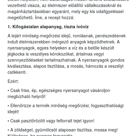
vezethető vissza, az élelmiszer előállító vállalkozásoknál és
magánháztartásokban egyaránt, mely egy kis odafigyeléssel
megelőzhető. Íme, a recept hozzá:
1. Kifogástalan alapanyag,
ti
szta ivóvíz
A lejárt minőség-megőrzési idejű, romlásnak, penészedésnek
indult élelmiszerekben mérgező anyagok képződhetnek. A
nyersanyagok, egyes helyeken a víz és a belőle készült
jégkocka is veszélyes kórokozókat, ártalmas vegyi
szennyeződéseket tartalmazhatnak. A nyersanyagok gondos
kiválasztása, alapos tisztítása, a mosás, hámozás a veszélyt
csökkenti .
Ezért:
• Csak friss, ép, egészséges nyersanyagot vásároljon
megbízható helyről!
• Ellenőrizze a termék minőség-megőrzési, fogyaszthatósági
idejét!
• Csak pasztőrözött vagy felforralt tejet igyon!
• A zöldséget, gyümölcsöt alaposan tisztítsa, mossa meg!
Különösen, ha nyersen fogyasztja.