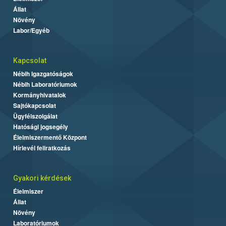
Állat
Növény
Labor/Egyéb
Kapcsolat
Nébih Igazgatóságok
Nébih Laboratóriumok
Kormányhivatalok
Sajtókapcsolat
Ügyfélszolgálat
Hatósági jogsegély
Élelmiszermentő Központ
Hírlevél feliratkozás
Gyakori kérdések
Élelmiszer
Állat
Növény
Laboratóriumok