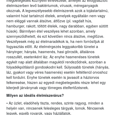
megbetegedés köznyelvi elnevezése, amelyet az elfogyasztott
élelmiszerben levő baktériumok, vírusok, méreganyagok
okoznak
.
A legveszélyesebb élelmiszerek azok a tojástartalmú,
valamint húst tartalmzó ételek, amelyek egyáltalán nem vagy
nem eléggé vannak átsütve, átfőzve (pl. vagdalt hús,
hamburger, rakott, töltött ételek, nagy darabban, egyben sütött
húsok). Bármilyen étel veszélyes lehet azonban, amely
szennyeződhetett, és ezt követően nincs átsütve, megfőzve.
Veszélyesek még az ételmaradékok is, ha nem forrósítjuk át
fogyasztás előtt. Az ételmérgezés leggyakoribb tünetei a
hányinger, hányás, hasmenés, hasi görcsök, általános
rosszullét, esetenként láz. Az enyhe hasmenéses tünetek
egykét nap alatt általában maguktól rendeződnek, azonban a
folyadékpótlásról gondoskodni kell. Súlyosabb tünetek (hányás,
láz, gyakori vagy véres hasmenés) esetén feltétlenül orvoshoz
kell fordulni. Enyhe tünetek esetén is javasolt a háziorvos
felkeresése, hiszen az egyedi megbetegedés része lehet egy
kiterjedt járványnak vagy tömeges ételfertőzésnek.
Milyen az ideális élelmiszerárus?
• Az üzlet, eladóhely tiszta, rendes, szinte ragyog, minden a
helyén van, nincsenek felesleges tárgyak, lomok. Nincsenek
legyek, egyéb rovarok, vagy háziállatok.