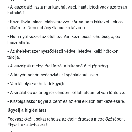
• A kiszolgáló tiszta munkaruhát visel, haját lefedi vagy szorosan
hátraköti.
• Keze tiszta, nincs felékszerezve, körme nem lakkozott, nincs
műkörme. Nem dohányzik munka közben.
• Nem nyúl kézzel az ételhez. Van kézmosási lehetősége, és
használja is.
• Az ételeket szennyeződéstől védve, lefedve, kellő hőfokon
tárolja.
• A kiszolgált meleg étel forró, a hűtendő étel jéghideg.
• A tányér, pohár, evőeszköz kifogástalanul tiszta.
• Van kihelyezve hulladékgyűjtő.
• A kínálat és az ár egyértelműen, jól láthatóan fel van tüntetve.
• Kiszolgáláskor ügyel a pénz és az étel elkülönített kezelésére.
Ügyelj a higiéniára!
Fogyasztóként sokat tehetsz az ételmérgezés megelőzésében.
Figyelj az alábbiakra!