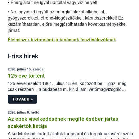
• Energiaitalt ne igyál üdítőital vagy víz helyett!
• Ne fogyaszd együtt az energiaitalokat alkohollal,
gyógyszerekkel, étrend-kiegészítőkkel, kábítószerekkel! Ez
kiszámíthatatlan, előre megjósolhatatlan következményekkel
járhat.
Élelmiszer-biztonsági jó tanácsok fesztiválozóknak
Friss hírek
2026. július 15, szerda
125 éve történt
125 évvel ezelőtt 1901. július 15-én, költözött be – igaz, még
csak részben – a budapesti m. kir. állami vetőmagvizsgáló
állomás a Kis Rókus utca 15. szám alatti, Czigler Győző által
TOVÁBB >
tervezett új épületébe.
2026. július 6, hétfő
Az ebek viselkedésének megítélésében jártas
szakértők listája
A kedvtelésből tartott állatok tartásáról és forgalmazásáról szóló