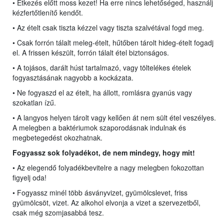
• Étkezés előtt moss kezet! Ha erre nincs lehetőséged, használj
kézfertőtlenítő kendőt.
• Az ételt csak tiszta kézzel vagy tiszta szalvétával fogd meg.
• Csak forrón tálalt meleg-ételt, hűtőben tárolt hideg-ételt fogadj
el. A frissen készült, forrón tálalt étel biztonságos.
• A tojásos, darált húst tartalmazó, vagy töltelékes ételek
fogyasztásának nagyobb a kockázata.
• Ne fogyaszd el az ételt, ha állott, romlásra gyanús vagy
szokatlan ízű.
• A langyos helyen tárolt vagy kellően át nem sült étel veszélyes.
A melegben a baktériumok szaporodásnak indulnak és
megbetegedést okozhatnak.
Fogyassz sok folyadékot, de nem mindegy, hogy mit!
• Az elegendő folyadékbevitelre a nagy melegben fokozottan
figyelj oda!
• Fogyassz minél több ásványvizet, gyümölcslevet, friss
gyümölcsöt, vizet. Az alkohol elvonja a vizet a szervezetből,
csak még szomjasabbá tesz.