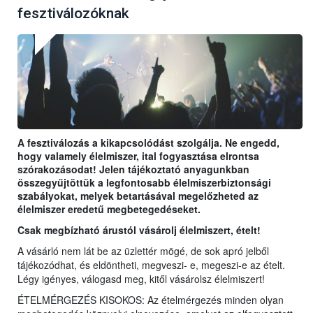
fesztiválozóknak
A fesztiválozás a kikapcsolódást szolgálja. Ne engedd,
hogy valamely élelmiszer, ital fogyasztása elrontsa
szórakozásodat! Jelen tájékoztató anyagunkban
összegyűjtöttük a legfontosabb élelmiszerbiztonsági
szabályokat, melyek betartásával megelőzheted az
élelmiszer eredetű megbetegedéseket.
Csak megbízható árustól vásárolj élelmiszert, ételt!
A vásárló nem lát be az üzlettér mögé, de sok apró jelből
tájékozódhat, és eldöntheti, megveszi- e, megeszi-e az ételt.
Légy igényes, válogasd meg, kitől vásárolsz élelmiszert!
ÉTELMÉRGEZÉS KISOKOS: Az ételmérgezés minden olyan