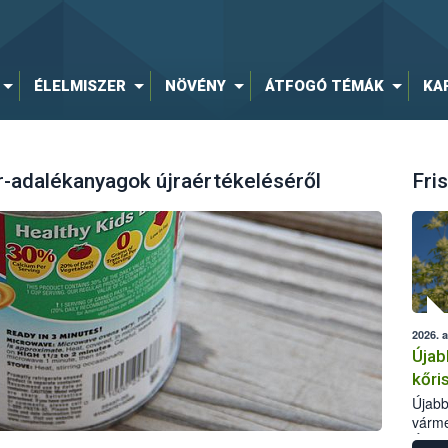
ÉLELMISZER
NÖVÉNY
ÁTFOGÓ TÉMÁK
KA
-adalékanyagok újraértékeléséről
Fris
2026. 
Újab
kőri
Újabb
várme
Élelm