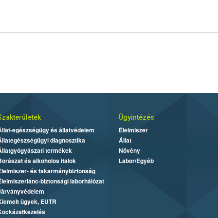
Szakterületek
Ügyintézés
Állat-egészségügy és állatvédelem
Élelmiszer
Állategészségügyi diagnosztika
Állat
Állatgyógyászati termékek
Növény
Borászat és alkoholos italok
Labor/Egyéb
Élelmiszer- és takarmánybiztonság
Élelmiszerlánc-biztonsági laborhálózat
Járványvédelem
Kiemelt ügyek, EUTR
Kockázatkezelés