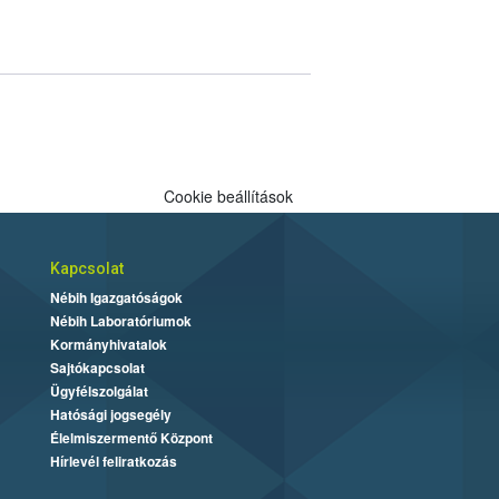
Cookie beállítások
Kapcsolat
Nébih Igazgatóságok
Nébih Laboratóriumok
Kormányhivatalok
Sajtókapcsolat
Ügyfélszolgálat
Hatósági jogsegély
Élelmiszermentő Központ
Hírlevél feliratkozás