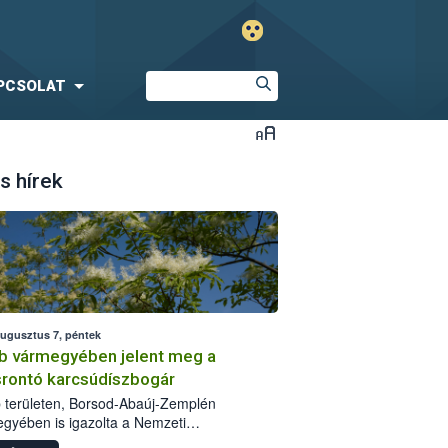
PCSOLAT
s hírek
augusztus 7, péntek
b vármegyében jelent meg a
srontó karcsúdíszbogár
 területen, Borsod-Abaúj-Zemplén
gyében is igazolta a Nemzeti
iszerlánc-biztonsági Hivatal (Nébih) a