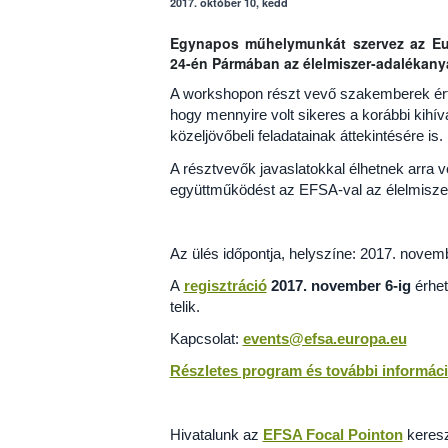
2017. október 10, kedd
Egynapos műhelymunkát szervez az Eur
24-én Pármában az élelmiszer-adalékany
A workshopon részt vevő szakemberek érté
hogy mennyire volt sikeres a korábbi kihív
közeljövőbeli feladatainak áttekintésére is.
A résztvevők javaslatokkal élhetnek arra 
együttműködést az EFSA-val az élelmiszer
Az ülés időpontja, helyszíne: 2017. novem
A
regisztráció
2017. november 6-ig
érhet
telik.
Kapcsolat:
events@efsa.europa.eu
Részletes program és további informác
Hivatalunk az
EFSA Focal Pointon
keresz