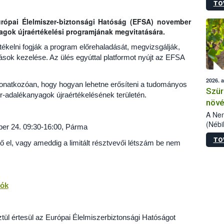
TO
kőris
jelen
ópai Élelmiszer-biztonsági Hatóság (EFSA) november
talál
agok újraértékelési programjának megvitatására.
azono
folyta
kelni fogják a program előrehaladását, megvizsgálják,
intéz
ások kezelése. Az ülés egyúttal platformot nyújt az EFSA
össze
érdek
2026. 
vonatkozóan, hogy hogyan lehetne erősíteni a tudományos
Szür
-adalékanyagok újraértékelésének területén.
növé
szől
A Nem
(Nébi
ber 24. 09:30-16:00, Párma
Klart
TO
módos
ő el, vagy ameddig a limitált résztvevői létszám be nem
egész
felha
célja
lehet
iók
Az Or
felha
terme
tül értesül az Európai Élelmiszerbiztonsági Hatóságot