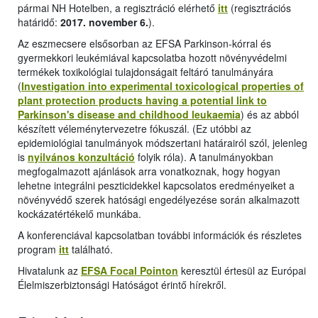
pármai NH Hotelben, a regisztráció elérhető
itt
(regisztrációs
határidő:
2017. november 6.
).
Az eszmecsere elsősorban az EFSA Parkinson-kórral és
gyermekkori leukémiával kapcsolatba hozott növényvédelmi
termékek toxikológiai tulajdonságait feltáró tanulmányára
(
Investigation into experimental toxicological properties of
plant protection products having a potential link to
Parkinson's disease and childhood leukaemia
) és az abból
készített véleménytervezetre fókuszál. (Ez utóbbi az
epidemiológiai tanulmányok módszertani határairól szól, jelenleg
is
nyilvános konzultáció
folyik róla). A tanulmányokban
megfogalmazott ajánlások arra vonatkoznak, hogy hogyan
lehetne integrálni peszticidekkel kapcsolatos eredményeiket a
növényvédő szerek hatósági engedélyezése során alkalmazott
kockázatértékelő munkába.
A konferenciával kapcsolatban további információk és részletes
program
itt
található.
Hivatalunk az
EFSA Focal Pointon
keresztül értesül az Európai
Élelmiszerbiztonsági Hatóságot érintő hírekről.