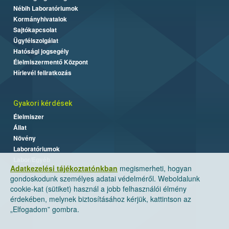
Nébih Laboratóriumok
Kormányhivatalok
Sajtókapcsolat
Ügyfélszolgálat
Hatósági jogsegély
Élelmiszermentő Központ
Hírlevél feliratkozás
Gyakori kérdések
Élelmiszer
Állat
Növény
Laboratóriumok
Labor/Egyéb
Adatkezelési tájékoztatónkban
megismerheti, hogyan
gondoskodunk személyes adatai védelméről. Weboldalunk
cookie-kat (sütiket) használ a jobb felhasználói élmény
érdekében, melynek biztosításához kérjük, kattintson az
„Elfogadom” gombra.