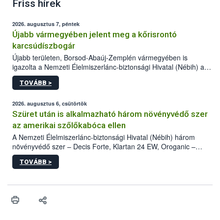
Friss hírek
2026. augusztus 7, péntek
Újabb vármegyében jelent meg a kőrisrontó
karcsúdíszbogár
Újabb területen, Borsod-Abaúj-Zemplén vármegyében is
igazolta a Nemzeti Élelmiszerlánc-biztonsági Hivatal (Nébih) a
kőrisrontó karcsúdíszbogár (Agrilus planipennis) jelenlétét. A
TOVÁBB >
kártevőt nem csak színcsapdában találták meg, de már fertőzött
fában is azonosították. A növényvédelmi szakemberek folytatják
az intenzív felderítést, emellett az intézkedéseket a szlovák
2026. augusztus 6, csütörtök
hatósággal is összehangolják a terjedés megállítása érdekében.
Szüret után is alkalmazható három növényvédő szer
az amerikai szőlőkabóca ellen
A Nemzeti Élelmiszerlánc-biztonsági Hivatal (Nébih) három
növényvédő szer – Decis Forte, Klartan 24 EW, Oroganic –
engedélyokiratát módosította, így azok a szüretet követően,
TOVÁBB >
egészen a vesszőérettség (BBCH 91) stádiumáig
felhasználhatóak a szőlőben. A kiterjesztések célja, hogy a korai
érésű szőlőkben is legyen lehetőség a károsító elleni további
védekezésre. Az Oroganic készítmény kis kiszerelésben kiskerti
felhasználók számára is elérhető és ökológiai termesztésben is
engedélyezett.