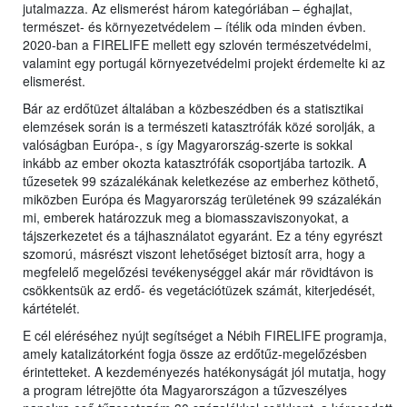
jutalmazza. Az elismerést három kategóriában – éghajlat,
természet- és környezetvédelem – ítélik oda minden évben.
2020-ban a FIRELIFE mellett egy szlovén természetvédelmi,
valamint egy portugál környezetvédelmi projekt érdemelte ki az
elismerést.
Bár az erdőtüzet általában a közbeszédben és a statisztikai
elemzések során is a természeti katasztrófák közé sorolják, a
valóságban Európa-, s így Magyarország-szerte is sokkal
inkább az ember okozta katasztrófák csoportjába tartozik. A
tűzesetek 99 százalékának keletkezése az emberhez köthető,
miközben Európa és Magyarország területének 99 százalékán
mi, emberek határozzuk meg a biomasszaviszonyokat, a
tájszerkezetet és a tájhasználatot egyaránt. Ez a tény egyrészt
szomorú, másrészt viszont lehetőséget biztosít arra, hogy a
megfelelő megelőzési tevékenységgel akár már rövidtávon is
csökkentsük az erdő- és vegetációtüzek számát, kiterjedését,
kártételét.
E cél eléréséhez nyújt segítséget a Nébih FIRELIFE programja,
amely katalizátorként fogja össze az erdőtűz-megelőzésben
érintetteket. A kezdeményezés hatékonyságát jól mutatja, hogy
a program létrejötte óta Magyarországon a tűzveszélyes