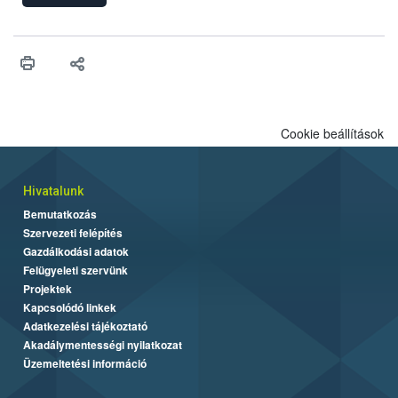
ilyen fontos az alapanyagok biztonságos kezelése, az alapvető
higiéniai szabályok betartása, a megfelelő hőkezelés, valamint a
maradékok szakszerű tárolása. A Nemzeti Élelmiszerlánc-
biztonsági Hivatal (Nébih) Oktatási Programja összegyűjtötte a
biztonságos grillezés legfontosabb tudnivalóit.
Cookie beállítások
Hivatalunk
Bemutatkozás
Szervezeti felépítés
Gazdálkodási adatok
Felügyeleti szervünk
Projektek
Kapcsolódó linkek
Adatkezelési tájékoztató
Akadálymentességi nyilatkozat
Üzemeltetési információ