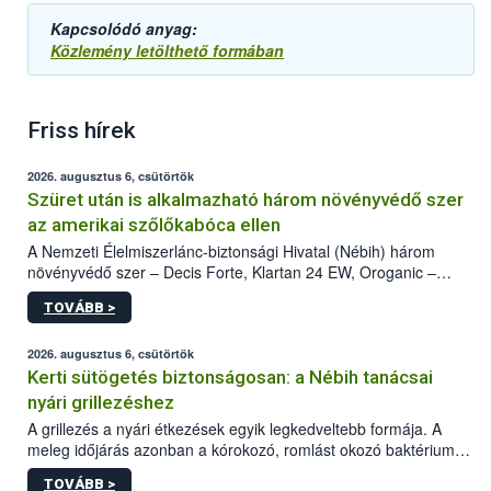
Kapcsolódó anyag:
Közlemény letölthető formában
Friss hírek
2026. augusztus 6, csütörtök
Szüret után is alkalmazható három növényvédő szer
az amerikai szőlőkabóca ellen
A Nemzeti Élelmiszerlánc-biztonsági Hivatal (Nébih) három
növényvédő szer – Decis Forte, Klartan 24 EW, Oroganic –
engedélyokiratát módosította, így azok a szüretet követően,
TOVÁBB >
egészen a vesszőérettség (BBCH 91) stádiumáig
felhasználhatóak a szőlőben. A kiterjesztések célja, hogy a korai
érésű szőlőkben is legyen lehetőség a károsító elleni további
2026. augusztus 6, csütörtök
védekezésre. Az Oroganic készítmény kis kiszerelésben kiskerti
Kerti sütögetés biztonságosan: a Nébih tanácsai
felhasználók számára is elérhető és ökológiai termesztésben is
nyári grillezéshez
engedélyezett.
A grillezés a nyári étkezések egyik legkedveltebb formája. A
meleg időjárás azonban a kórokozó, romlást okozó baktériumok
gyorsabb szaporodásának is kedvez. A szabadtéri sütögetés
TOVÁBB >
ezért nem csupán a megfelelő sütési technikáról szól: legalább