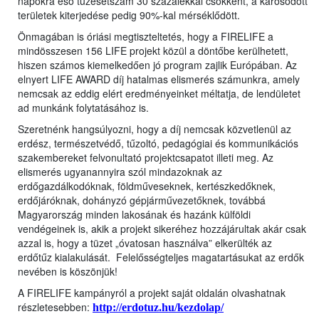
napokra eső tűzesetszám 30 százalékkal csökkent, a károsodott
területek kiterjedése pedig 90%-kal mérséklődött.
Önmagában is óriási megtiszteltetés, hogy a FIRELIFE a
mindösszesen 156 LIFE projekt közül a döntőbe kerülhetett,
hiszen számos kiemelkedően jó program zajlik Európában. Az
elnyert LIFE AWARD díj hatalmas elismerés számunkra, amely
nemcsak az eddig elért eredményeinket méltatja, de lendületet
ad munkánk folytatásához is.
Szeretnénk hangsúlyozni, hogy a díj nemcsak közvetlenül az
erdész, természetvédő, tűzoltó, pedagógiai és kommunikációs
szakembereket felvonultató projektcsapatot illeti meg. Az
elismerés ugyanannyira szól mindazoknak az
erdőgazdálkodóknak, földműveseknek, kertészkedőknek,
erdőjáróknak, dohányzó gépjárművezetőknek, továbbá
Magyarország minden lakosának és hazánk külföldi
vendégeinek is, akik a projekt sikeréhez hozzájárultak akár csak
azzal is, hogy a tüzet „óvatosan használva” elkerülték az
erdőtűz kialakulását. Felelősségteljes magatartásukat az erdők
nevében is köszönjük!
A FIRELIFE kampányról a projekt saját oldalán olvashatnak
részletesebben:
http://erdotuz.hu/kezdolap/