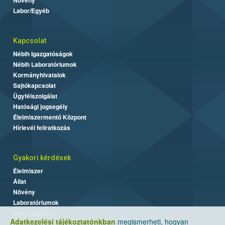
Labor/Egyéb
Kapcsolat
Nébih Igazgatóságok
Nébih Laboratóriumok
Kormányhivatalok
Sajtókapcsolat
Ügyfélszolgálat
Hatósági jogsegély
Élelmiszermentő Központ
Hírlevél feliratkozás
Gyakori kérdések
Élelmiszer
Állat
Növény
Laboratóriumok
Labor/Egyéb
Adatkezelési tájékoztatónkban
megismerheti, hogyan