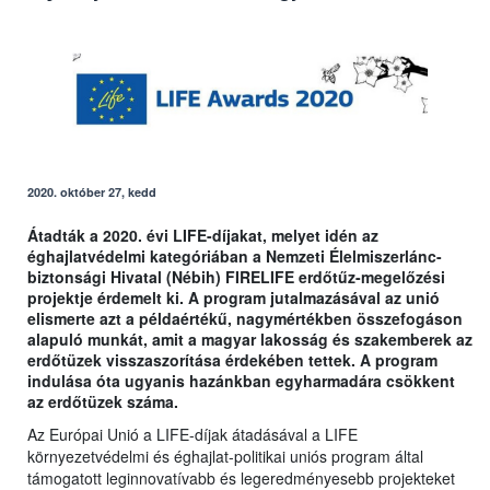
2020. október 27, kedd
Átadták a 2020. évi LIFE-díjakat, melyet idén az
éghajlatvédelmi kategóriában a Nemzeti Élelmiszerlánc-
biztonsági Hivatal (Nébih) FIRELIFE erdőtűz-megelőzési
projektje érdemelt ki. A program jutalmazásával az unió
elismerte azt a példaértékű, nagymértékben összefogáson
alapuló munkát, amit a magyar lakosság és szakemberek az
erdőtüzek visszaszorítása érdekében tettek. A program
indulása óta ugyanis hazánkban egyharmadára csökkent
az erdőtüzek száma.
Az Európai Unió a LIFE-díjak átadásával a LIFE
környezetvédelmi és éghajlat-politikai uniós program által
támogatott leginnovatívabb és legeredményesebb projekteket