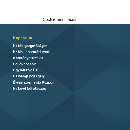
Cookie beállítások
Kapcsolat
Nébih Igazgatóságok
Nébih Laboratóriumok
Kormányhivatalok
Sajtókapcsolat
Ügyfélszolgálat
Hatósági jogsegély
Élelmiszermentő Központ
Hírlevél feliratkozás