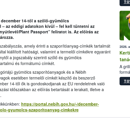
TO
módos
egész
felha
célja
. december 14-től a szőlő-gyümölcs
lehet
 az eddigi adatokon kívül – fel kell tűntetni az
Az Or
yútlevél/Plant Passport” feliratot is. Az előírás az
felha
ározza.
terme
szabályozás, amely érinti a szaporítóanyag-címkék tartalmát
2026. 
al kiállított hatósági, valamint a termelői címkékre egyaránt
Kert
énytől a jogszabály szerinti szőlő és gyümölcs
taná
 tartalmú és formátumú címkét.
A gri
formá
egóriájú gyümölcs szaporítóanyagok és a Nébih
romlá
yagok esetében termelői címkét készítő és beszerző
TO
szapo
mber 14-től ők is gondoskodjanak az EU rendeletnek való
sütög
azási időszakban az előírás betartását a lerakati, illetve a
techni
.
alapa
cikkünkben:
https://portal.nebih.gov.hu/-/december-
higié
zolo-gyumolcs-szaporitoanyag-cimkekre
hőkez
tárol
Hivat
a biz