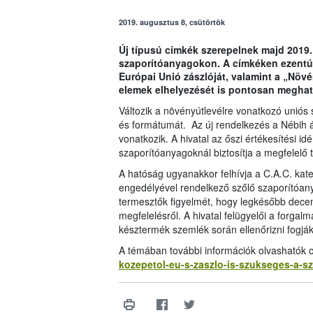
2019. augusztus 8, csütörtök
Új típusú címkék szerepelnek majd 2019
szaporítóanyagokon. A címkéken ezentúl –
Európai Unió zászlóját, valamint a „Növén
elemek elhelyezését is pontosan meghat
Változik a növényútlevélre vonatkozó uniós 
és formátumát. Az új rendelkezés a Nébih ált
vonatkozik. A hivatal az őszi értékesítési id
szaporítóanyagoknál biztosítja a megfelelő
A hatóság ugyanakkor felhívja a C.A.C. kat
engedélyével rendelkező szőlő szaporítóan
termesztők figyelmét, hogy legkésőbb dece
megfelelésről. A hivatal felügyelői a forgalm
késztermék szemlék során ellenőrizni fogják
A témában további információk olvashatók 
kozepetol-eu-s-zaszlo-is-szukseges-a-s