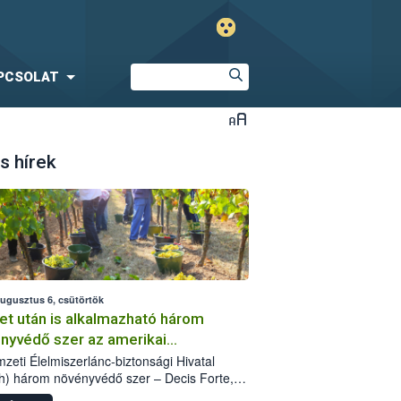
PCSOLAT
s hírek
augusztus 6, csütörtök
et után is alkalmazható három
nyvédő szer az amerikai
őkabóca ellen
zeti Élelmiszerlánc-biztonsági Hivatal
h) három növényvédő szer – Decis Forte,
an 24 EW, Oroganic – engedélyokiratát