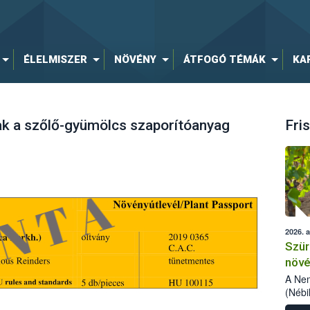
ÉLELMISZER
NÖVÉNY
ÁTFOGÓ TÉMÁK
KA
k a szőlő-gyümölcs szaporítóanyag
Fris
2026. 
Szür
növé
szől
A Nem
(Nébi
Klart