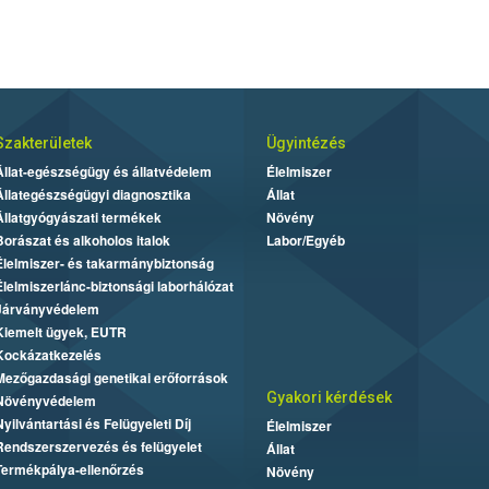
Szakterületek
Ügyintézés
Állat-egészségügy és állatvédelem
Élelmiszer
Állategészségügyi diagnosztika
Állat
Állatgyógyászati termékek
Növény
Borászat és alkoholos italok
Labor/Egyéb
Élelmiszer- és takarmánybiztonság
Élelmiszerlánc-biztonsági laborhálózat
Járványvédelem
Kiemelt ügyek, EUTR
Kockázatkezelés
Mezőgazdasági genetikai erőforrások
Gyakori kérdések
Növényvédelem
Nyilvántartási és Felügyeleti Díj
Élelmiszer
Rendszerszervezés és felügyelet
Állat
Termékpálya-ellenőrzés
Növény