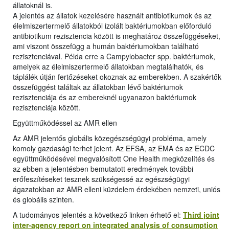
állatoknál is.
A jelentés az állatok kezelésére használt antibiotikumok és az
élelmiszertermelő állatokból izolált baktériumokban előforduló
antibiotikum rezisztencia között is meghatároz összefüggéseket,
ami viszont összefügg a humán baktériumokban található
rezisztenciával. Példa erre a Campylobacter spp. baktériumok,
amelyek az élelmiszertermelő állatokban megtalálhatók, és
táplálék útján fertőzéseket okoznak az emberekben. A szakértők
összefüggést találtak az állatokban lévő baktériumok
rezisztenciája és az embereknél ugyanazon baktériumok
rezisztenciája között.
Együttműködéssel az AMR ellen
Az AMR jelentős globális közegészségügyi probléma, amely
komoly gazdasági terhet jelent. Az EFSA, az EMA és az ECDC
együttműködésével megvalósított One Health megközelítés és
az ebben a jelentésben bemutatott eredmények további
erőfeszítéseket tesznek szükségessé az egészségügyi
ágazatokban az AMR elleni küzdelem érdekében nemzeti, uniós
és globális szinten.
A tudományos jelentés a következő linken érhető el:
Third joint
inter-agency report on integrated analysis of consumption