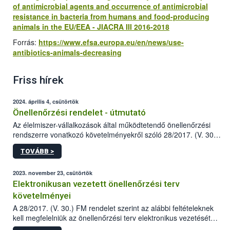
of antimicrobial agents and occurrence of antimicrobial
resistance in bacteria from humans and food-producing
animals in the EU/EEA - JIACRA III 2016-2018
Forrás:
https://www.efsa.europa.eu/en/news/use-
antibiotics-animals-decreasing
Friss hírek
2024. április 4, csütörtök
Önellenőrzési rendelet - útmutató
Az élelmiszer-vállalkozások által működtetendő önellenőrzési
rendszerre vonatkozó követelményekről szóló 28/2017. (V. 30.)
FM rendelet (a továbbiakban: rendelet) 2023 novemberi
TOVÁBB >
módosítása komoly változást jelent a közép- és
nagyvállalkozások önellenőrzési tevékenységében.
2023. november 23, csütörtök
Elektronikusan vezetett önellenőrzési terv
követelményei
A 28/2017. (V. 30.) FM rendelet szerint az alábbi feltételeknek
kell megfelelniük az önellenőrzési terv elektronikus vezetését
biztosító informatikai rendszereknek.