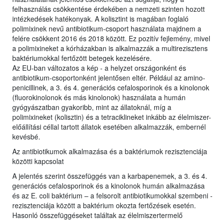
felhasználás csökkentése érdekében a nemzeti szinten hozott
intézkedések hatékonyak. A kolisztint is magában foglaló
polimixinek nevű antibiotikum-csoport használata majdnem a
felére csökkent 2016 és 2018 között. Ez pozitív fejlemény, mivel
a polimixineket a kórházakban is alkalmazzák a multirezisztens
baktériumokkal fertőzött betegek kezelésére.
Az EU-ban változatos a kép - a helyzet országonként és
antibiotikum-csoportonként jelentősen eltér. Például az amino-
penicillinek, a 3. és 4. generációs cefalosporinok és a kinolonok
(fluorokinolonok és más kinolonok) használata a humán
gyógyászatban gyakoribb, mint az állatoknál, míg a
polimixineket (kolisztin) és a tetraciklineket inkább az élelmiszer-
előállítási céllal tartott állatok esetében alkalmazzák, embernél
kevésbé.
Az antibiotikumok alkalmazása és a baktériumok rezisztenciája
közötti kapcsolat
A jelentés szerint összefüggés van a karbapenemek, a 3. és 4.
generációs cefalosporinok és a kinolonok humán alkalmazása
és az E. coli baktérium – a felsorolt antibiotikumokkal szembeni -
rezisztenciája között a baktérium okozta fertőzések esetén.
Hasonló összefüggéseket találtak az élelmiszertermelő