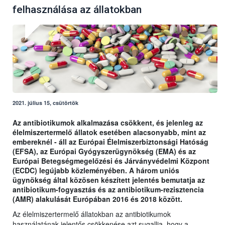
felhasználása az állatokban
2021. július 15, csütörtök
Az antibiotikumok alkalmazása csökkent, és jelenleg az
élelmiszertermelő állatok esetében alacsonyabb, mint az
embereknél - áll az Európai Élelmiszerbiztonsági Hatóság
(EFSA), az Európai Gyógyszerügynökség (EMA) és az
Európai Betegségmegelőzési és Járványvédelmi Központ
(ECDC) legújabb közleményében. A három uniós
ügynökség által közösen készített jelentés bemutatja az
antibiotikum-fogyasztás és az antibiotikum-rezisztencia
(AMR) alakulását Európában 2016 és 2018 között.
Az élelmiszertermelő állatokban az antibiotikumok
használatának jelentős csökkenése azt sugallja, hogy a