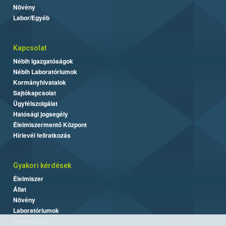
Növény
Labor/Egyéb
Kapcsolat
Nébih Igazgatóságok
Nébih Laboratóriumok
Kormányhivatalok
Sajtókapcsolat
Ügyfélszolgálat
Hatósági jogsegély
Élelmiszermentő Központ
Hírlevél feliratkozás
Gyakori kérdések
Élelmiszer
Állat
Növény
Laboratóriumok
Labor/Egyéb