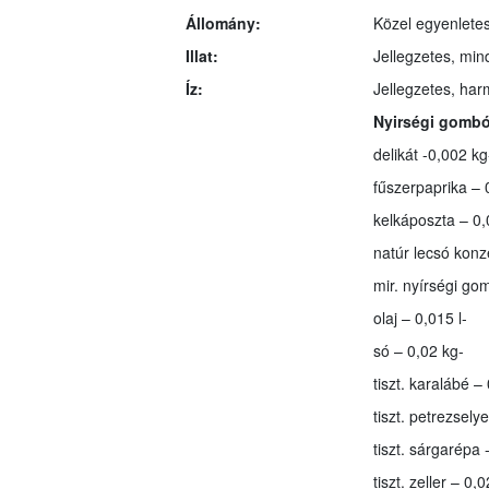
Állomány:
Közel egyenletes
Illat:
Jellegzetes, min
Íz:
Jellegzetes, har
Nyirségi gombó
delikát -0,002 kg
fűszerpaprika – 
kelkáposzta – 0,
natúr lecsó konz
mir. nyírségi go
olaj – 0,015 l-
só – 0,02 kg-
tiszt. karalábé –
tiszt. petrezsel
tiszt. sárgarépa 
tiszt. zeller – 0,