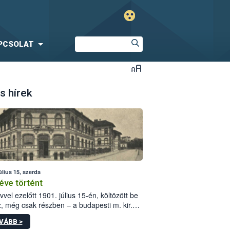
PCSOLAT
s hírek
úlius 15, szerda
éve történt
vvel ezelőtt 1901. július 15-én, költözött be
z, még csak részben – a budapesti m. kir.
i vetőmagvizsgáló állomás a Kis Rókus utca
VÁBB >
ám alatti, Czigler Győző által tervezett új