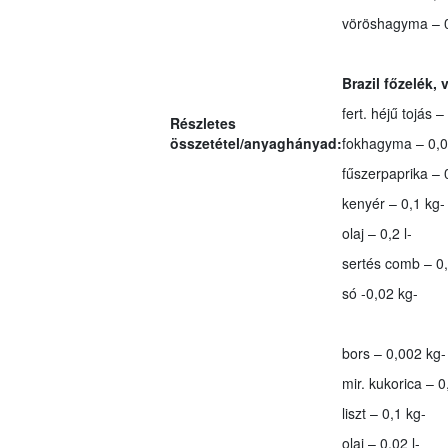
vöröshagyma – 
Brazil főzelék, 
fert. héjű tojás –
Részletes
összetétel/anyaghányad:
fokhagyma – 0,0
fűszerpaprika – 
kenyér – 0,1 kg-
olaj – 0,2 l-
sertés comb – 0,
só -0,02 kg-
bors – 0,002 kg-
mir. kukorica – 0
liszt – 0,1 kg-
olaj – 0,02 l-