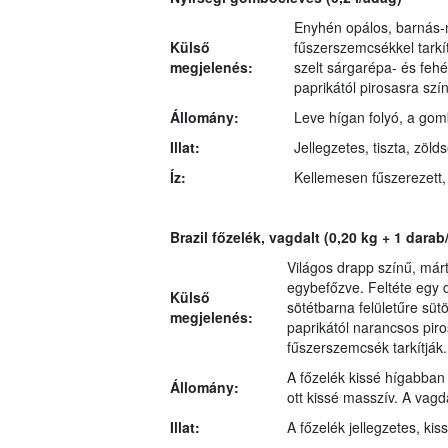
Enyhén opálos, barnás-
Külső
fűszerszemcsékkel tarkít
megjelenés:
szelt sárgarépa- és feh
paprikától pirosasra szín
Állomány:
Leve hígan folyó, a gom
Illat:
Jellegzetes, tiszta, zöl
Íz:
Kellemesen fűszerezett,
Brazil főzelék, vagdalt
(0,20 kg + 1 darab
Világos drapp színű, má
egybefőzve. Feltéte egy 
Külső
sötétbarna felületűre süt
megjelenés:
paprikától narancsos piro
fűszerszemcsék tarkítják.
A főzelék kissé hígabban 
Állomány:
ott kissé masszív. A vagda
Illat:
A főzelék jellegzetes, ki