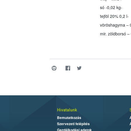
só -0,02 kg-
tejföl 20% 0,2 l-
vöröshagyma – 0
mir. zöldborsó – 
Hivatalunk
Bemutatkozás
Szervezeti felépítés
Gazdálkodási adatok