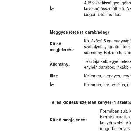
A főzelék kissé gyengébb
Íz:
kevésbé összefőtt ízű. A 
idegen íztől mentes.
Meggyes rétes
(1 darab/adag)
Kb. 8x8x2,5 cm nagyságú,
Külső
szabályos lyuggatott tészt
megjelenés:
sütemény. Bélzete halvány
Tésztája kelt, egyenletes
Állomány:
enyhén darabos, inkább 
Illat:
Kellemes, meggyes, enyhé
Íz:
Kellemes, harmonikus, m
Teljes kiőrlésű szeletelt kenyér
(1 szelet
Formában sült, k
barnára sütött, 
Külső megjelenés:
kenyérszelet. Al
magőrlemények j