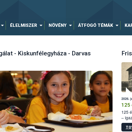
ÉLELMISZER
NÖVÉNY
ÁTFOGÓ TÉMÁK
KA
gálat - Kiskunfélegyháza - Darvas
Fris
2026. j
125 
125 é
– iga
állam
TO
15. sz