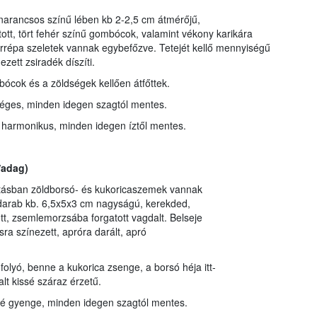
narancsos színű lében kb 2-2,5 cm átmérőjű,
ott, tört fehér színű gombócok, valamint vékony karikára
érrépa szeletek vannak egybefőzve. Tetejét kellő mennyiségű
ezett zsiradék díszíti.
bócok és a zöldségek kellően átfőttek.
dséges, minden idegen szagtól mentes.
 harmonikus, minden idegen íztől mentes.
/adag)
rtásban zöldborsó- és kukoricaszemek vannak
darab kb. 6,5x5x3 cm nagyságú, kerekded,
ött, zsemlemorzsába forgatott vagdalt. Belseje
sra színezett, apróra darált, apró
folyó, benne a kukorica zsenge, a borsó héja itt-
lt kissé száraz érzetű.
ssé gyenge, minden idegen szagtól mentes.