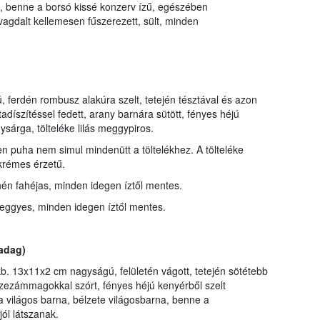
, benne a borsó kissé konzerv ízű, egészében
vagdalt kellemesen fűszerezett, sült, minden
 ferdén rombusz alakúra szelt, tetején tésztával és azon
adíszítéssel fedett, arany barnára sütött, fényes héjú
sárga, tölteléke lilás meggypiros.
en puha nem simul mindenütt a töltelékhez. A tölteléke
krémes érzetű.
n fahéjas, minden idegen íztől mentes.
eggyes, minden idegen íztől mentes.
/adag)
b. 13x11x2 cm nagyságú, felületén vágott, tetején sötétebb
szezámmagokkal szórt, fényes héjú kenyérből szelt
ja világos barna, bélzete világosbarna, benne a
ól látszanak.