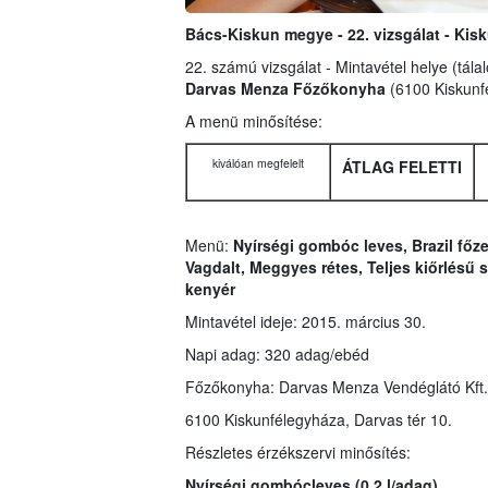
Bács-Kiskun megye - 22. vizsgálat - Ki
22. számú vizsgálat - Mintavétel helye (tála
Darvas Menza Főzőkonyha
(6100 Kiskunfé
A menü minősítése:
kiválóan megfelelt
ÁTLAG FELETTI
Menü:
Nyírségi gombóc leves, Brazil főze
Vagdalt, Meggyes rétes, Teljes kiőrlésű s
kenyér
Mintavétel ideje: 2015. március 30.
Napi adag: 320 adag/ebéd
Főzőkonyha: Darvas Menza Vendéglátó Kft.
6100 Kiskunfélegyháza, Darvas tér 10.
Részletes érzékszervi minősítés:
Nyírségi gombócleves
(0,2 l/adag)