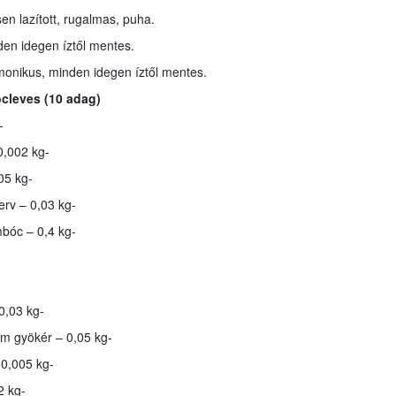
en lazított, rugalmas, puha.
den idegen íztől mentes.
monikus, minden idegen íztől mentes.
cleves (10 adag)
-
0,002 kg-
05 kg-
erv – 0,03 kg-
mbóc – 0,4 kg-
 0,03 kg-
yem gyökér – 0,05 kg-
-0,005 kg-
02 kg-