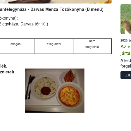
épüle
skunfélegyháza - Darvas Menza Főzőkonyha (B menü)
lókonyha):
legyháza, Darvas tér 10.)
2026. j
nem
átlagos
átlag alatti
Az e
megfelelő
járta
A kedv
forga
lék,
Korm.
zeletelt
TO
sérül
felme
veszé
Ezen 
vonni
jártas