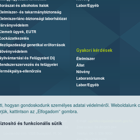
Borászat és alkoholos italok
Labor/Egyéb
Élelmiszer- és takarmánybiztonság
Élelmiszerlánc-biztonsági laborhálózat
Járványvédelem
Kiemelt ügyek, EUTR
Kockázatkezelés
Mezőgazdasági genetikai erőforrások
Gyakori kérdések
Növényvédelem
Nyilvántartási és Felügyeleti Díj
Élelmiszer
Rendszerszervezés és felügyelet
Állat
Termékpálya-ellenőrzés
Növény
Laboratóriumok
Labor/Egyéb
, hogyan gondoskodunk személyes adatai védelméről. Weboldalunk cook
jük, kattintson az „Elfogadom” gombra.
Nemzeti Élelmiszerlánc-biztonsági Hivatal
E-mail:
ugyfelszolgalat@nebih.gov.hu
tosító és funkcionális sütik
Cím: 1024 Budapest, Keleti Károly utca. 24.
Zöld szám: 06-80/263-244
Levelezési cím: 1525 Budapest. Pf. 30.
Telefon: 06-1/ 336-9000
Fax: 06-1/336-9479