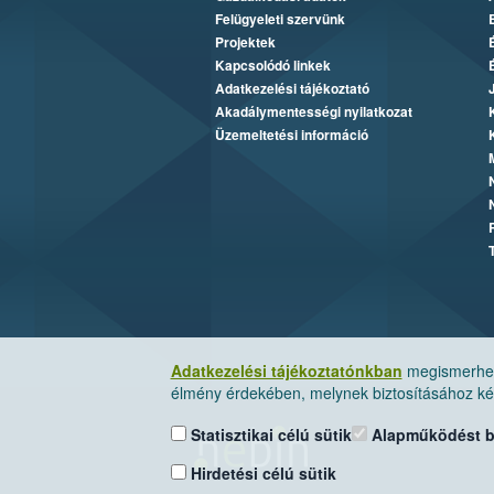
Felügyeleti szervünk
Projektek
Kapcsolódó linkek
Adatkezelési tájékoztató
Akadálymentességi nyilatkozat
Üzemeltetési információ
Adatkezelési tájékoztatónkban
megismerheti
élmény érdekében, melynek biztosításához kér
Statisztikai célú sütik
Alapműködést biz
Hirdetési célú sütik