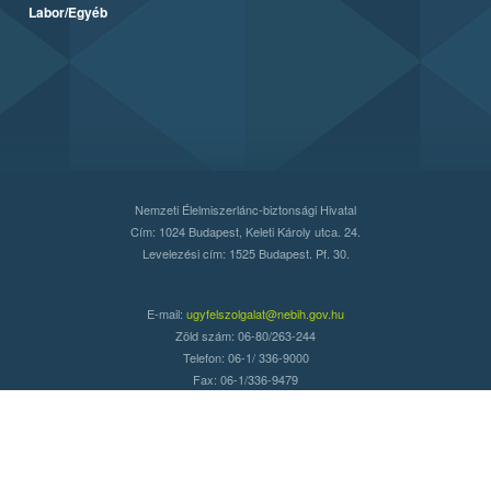
Labor/Egyéb
Nemzeti Élelmiszerlánc-biztonsági Hivatal
Cím: 1024 Budapest, Keleti Károly utca. 24.
Levelezési cím: 1525 Budapest. Pf. 30.
E-mail:
ugyfelszolgalat@nebih.gov.hu
Zöld szám: 06-80/263-244
Telefon: 06-1/ 336-9000
Fax: 06-1/336-9479