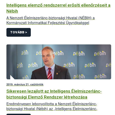
Intelligens elemző rendszerrel erősíti ellenőrzéseit a
Nébih
A Nemzeti Élelmiszerlánc-biztonsági Hivatal (NÉBIH) a
Kormányzati Informatikai Fejlesztési Ügynökséggel
konzorciumban 3,820 milliárd forint vissza nem térítendő
európai uniós támogatást nyert a Közigazgatás- és
TOVÁBB >
Közszolgáltatás- Fejlesztési Operatív Program KÖFOP-1.0.0-
VEKOP-15 „Adminisztratív terhek csökkentése” című konstrukció
keretében, amelyből tovább erősíti az eszköztárát az illegális
tevékenységet végzők kiszűréséhez. Ebben kulcsfontosságú
szerepe lesz az Intelligens Élelmiszerlánc-biztonsági Elemző
Rendszer (Intel) kifejlesztésének és felhasználásának.
2019. március 21, csütörtök
Sikeresen lezajlott az Intelligens Élelmiszerlánc-
biztonsági Elemző Rendszer létrehozása
Eredményesen lebonyolította a Nemzeti Élelmiszerlánc-
biztonsági Hivatal (Nébih) az „Intelligens Élelmiszerlánc-
biztonsági Elemző Rendszer létrehozása” (INTEL) című,