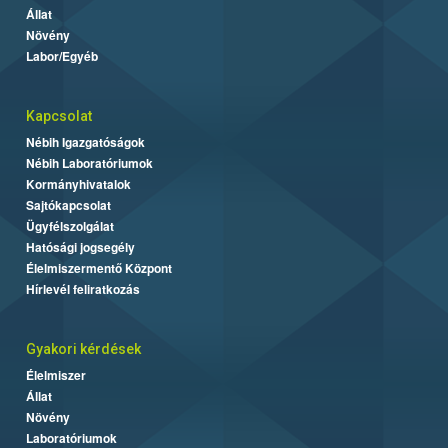
Állat
Növény
Labor/Egyéb
Kapcsolat
Nébih Igazgatóságok
Nébih Laboratóriumok
Kormányhivatalok
Sajtókapcsolat
Ügyfélszolgálat
Hatósági jogsegély
Élelmiszermentő Központ
Hírlevél feliratkozás
Gyakori kérdések
Élelmiszer
Állat
Növény
Laboratóriumok